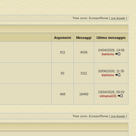
Time zone: Europe/Rome [
ora legale
]
Argomenti
Messaggi
Ultimo messaggio
24/04/2026, 14:06
811
4036
barionu
20/06/2026, 11:35
92
3111
barionu
23/04/2026, 00:02
468
18469
vimana131
Time zone: Europe/Rome [
ora legale
]