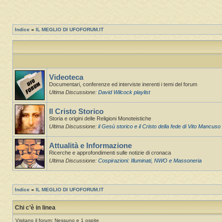
Indice
»
IL MEGLIO DI UFOFORUM.IT
Videoteca
Documentari, conferenze ed interviste inerenti i temi del forum
Ultima Discussione:
David Wilcock playlist
Il Cristo Storico
Storia e origini delle Religioni Monoteistiche
Ultima Discussione:
il Gesù storico e il Cristo della fede di Vito Mancuso
Attualità e Informazione
Ricerche e approfondimenti sulle notizie di cronaca
Ultima Discussione:
Cospirazioni: Illuminati, NWO e Massoneria
Indice
»
IL MEGLIO DI UFOFORUM.IT
Chi c’è in linea
Visitano il forum: Nessuno e 1 ospite