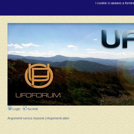
I cookie ci aiutano a fornir
Login
Iscriviti
Argomenti senza risposte
|
Argomenti attivi