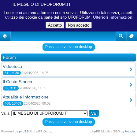
IL MEGLIO DI UFOFORUM.IT
I cookie ci aiutano a fornire i nostri servizi. Utilizzando tali servizi, accetti
l'utilizzo dei cookie da parte del sito UFOFORUM.
Ulteriori informazioni
Passa allo versione desktop
Forum
Videoteca
811, 4036
24/04/2026, 14:06
Il Cristo Storico
92, 3111
20/06/2026, 11:35
Attualità e Informazione
468, 18469
23/04/2026, 00:02
Vai a:
Passa allo versione desktop
Powered by
phpBB
© phpBB Group.
phpBB Mobile / SEO by
Artodia
.