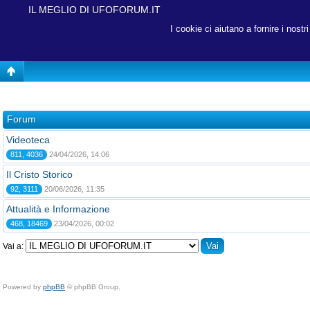
IL MEGLIO DI UFOFORUM.IT
I cookie ci aiutano a fornire i nost
Forum
Videoteca
811, 4036
24/04/2026, 14:06
Il Cristo Storico
92, 3111
20/06/2026, 11:35
Attualità e Informazione
468, 18469
23/04/2026, 00:02
Vai a:
Powered by
phpBB
© phpBB Group.