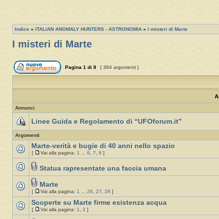
Indice
»
ITALIAN ANOMALY HUNTERS - ASTRONOMIA
»
I misteri di Marte
I misteri di Marte
Pagina
1
di
8
[ 364 argomenti ]
A
Annunci
Linee Guida e Regolamento di “UFOforum.it”
Argomenti
Marte-verità e bugie di 40 anni nello spazio
[
Vai alla pagina:
1
...
6
,
7
,
8
]
Statua rapresentate una faccia umana
Marte
[
Vai alla pagina:
1
...
26
,
27
,
28
]
Scoperte su Marte firme esistenza acqua
[
Vai alla pagina:
1
,
2
]