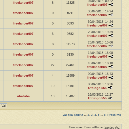
04/05/2018, 00:22
freelancer007
8
11325
freelancer007
30/04/2018, 14:24
freelancer007
0
8211
freelancer007
30/04/2018, 14:24
freelancer007
0
8093
freelancer007
25/04/2018, 19:39
freelancer007
3
9582
freelancer007
23/04/2018, 15:06
freelancer007
8
11573
freelancer007
14/04/2018, 16:08
freelancer007
0
8130
freelancer007
10/04/2018, 18:10
freelancer007
27
22461
freelancer007
09/04/2018, 16:43
freelancer007
4
11889
freelancer007
08/04/2018, 18:26
freelancer007
10
13191
Ufologo 555
16/03/2018, 12:27
ubatuba
10
15407
Ufologo 555
Vai alla pagina
1
,
2
,
3
,
4
,
5
...
8
Prossimo
Time zone: Europe/Rome [
ora legale
]