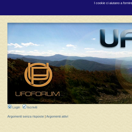
I cookie ci aiutano a fornir
Login
Iscriviti
Argomenti senza risposte
|
Argomenti attivi