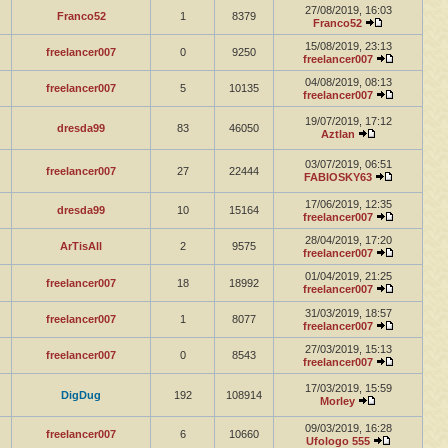
27/08/2019, 16:03
Franco52
1
8379
Franco52
15/08/2019, 23:13
freelancer007
0
9250
freelancer007
04/08/2019, 08:13
freelancer007
5
10135
freelancer007
19/07/2019, 17:12
dresda99
83
46050
Aztlan
03/07/2019, 06:51
freelancer007
27
22444
FABIOSKY63
17/06/2019, 12:35
dresda99
10
15164
freelancer007
28/04/2019, 17:20
ArTisAll
2
9575
freelancer007
01/04/2019, 21:25
freelancer007
18
18992
freelancer007
31/03/2019, 18:57
freelancer007
1
8077
freelancer007
27/03/2019, 15:13
freelancer007
0
8543
freelancer007
17/03/2019, 15:59
DigDug
192
108914
Morley
09/03/2019, 16:28
freelancer007
6
10660
Ufologo 555