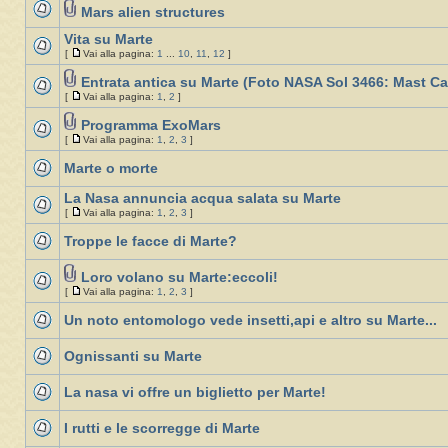
Mars alien structures
Vita su Marte
[
Vai alla pagina:
1
...
10
,
11
,
12
]
Entrata antica su Marte (Foto NASA Sol 3466: Mast C
[
Vai alla pagina:
1
,
2
]
Programma ExoMars
[
Vai alla pagina:
1
,
2
,
3
]
Marte o morte
La Nasa annuncia acqua salata su Marte
[
Vai alla pagina:
1
,
2
,
3
]
Troppe le facce di Marte?
Loro volano su Marte:eccoli!
[
Vai alla pagina:
1
,
2
,
3
]
Un noto entomologo vede insetti,api e altro su Marte...
Ognissanti su Marte
La nasa vi offre un biglietto per Marte!
I rutti e le scorregge di Marte