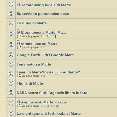
Terraforming locale di Marte
Supervideo panoramico nasa
Le dune di Marte
E ora tocca a Marte, Ma...
[
Vai alla pagina:
1
...
4
,
5
,
6
]
strana luce su Marte
[
Vai alla pagina:
1
,
2
]
Google Earth... NO Google Mars
Terremoto su Marte
I mari di Marte:focus ...imprudente?
[
Vai alla pagina:
1
,
2
]
I fiumi di Marte
NASA senza filtri:l''agenzia libera le foto
Anomalie di Marte. - Foto
[
Vai alla pagina:
1
...
11
,
12
,
13
]
La montagna più fortificata di Marte