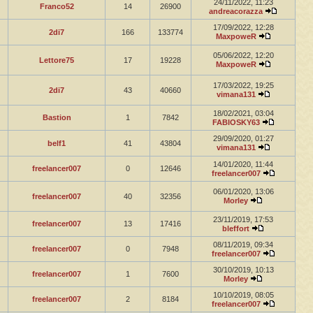
24/11/2022, 11:23
Franco52
14
26900
andreacorazza
17/09/2022, 12:28
2di7
166
133774
MaxpoweR
05/06/2022, 12:20
Lettore75
17
19228
MaxpoweR
17/03/2022, 19:25
2di7
43
40660
vimana131
18/02/2021, 03:04
Bastion
1
7842
FABIOSKY63
29/09/2020, 01:27
belf1
41
43804
vimana131
14/01/2020, 11:44
freelancer007
0
12646
freelancer007
06/01/2020, 13:06
freelancer007
40
32356
Morley
23/11/2019, 17:53
freelancer007
13
17416
bleffort
08/11/2019, 09:34
freelancer007
0
7948
freelancer007
30/10/2019, 10:13
freelancer007
1
7600
Morley
10/10/2019, 08:05
freelancer007
2
8184
freelancer007