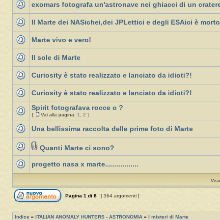
exomars fotografa un'astronave nei ghiacci di un crater
Il Marte dei NASichei,dei JPLettici e degli ESAici è morto
Marte vivo e vero!
Il sole di Marte
Curiosity è stato realizzato e lanciato da idioti?!
Curiosity è stato realizzato e lanciato da idioti?!
Spirit fotografava rocce o ?
[
Vai alla pagina:
1
,
2
]
Una bellissima raccolta delle prime foto di Marte
Quanti Marte ci sono?
progetto nasa x marte.................
Visu
Pagina
1
di
8
[ 364 argomenti ]
Indice
»
ITALIAN ANOMALY HUNTERS - ASTRONOMIA
»
I misteri di Marte