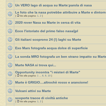
Un VERO lago di acqua su Marte:parola di nasa
Le foto che la nasa potrebbe attribuire a Marte e dintorn
[
Vai alla pagina:
1
,
2
]
2020 rover Nasa su Marte in cerca di vita
Ecco l'istoriato del primo falso nasa/jpl
Gli italiani scoprono 24 (!) laghi su Marte
Exo Mars fotografa acqua dolce di superficie
La sonda MRO fotografa un ben strano impatto su Mart
Marte NASA si trova qui...
Opportunity incontra "i misteri di Marte"
[
Vai alla pagina:
1
...
8
,
9
,
10
]
Marte è GRIGIO....altrochè rosso e arancione!
Vulcani attivi su Marte
scoperte tracce di civiltà antiche
[
Vai alla pagina:
1
,
2
]