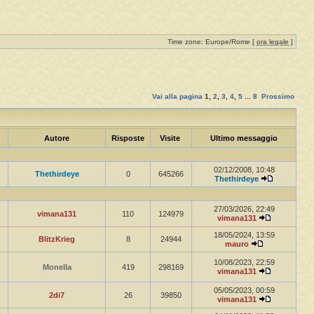
Time zone: Europe/Rome [
ora legale
]
Vai alla pagina
1
,
2
,
3
,
4
,
5
...
8
Prossimo
Autore
Risposte
Visite
Ultimo messaggio
02/12/2008, 10:48
Thethirdeye
0
645266
Thethirdeye
27/03/2026, 22:49
vimana131
110
124979
vimana131
18/05/2024, 13:59
BlitzKrieg
8
24944
mauro
10/08/2023, 22:59
Monella
419
298169
vimana131
05/05/2023, 00:59
2di7
26
39850
vimana131