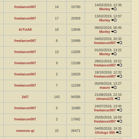
14/02/2019, 12:36
freelancer007
14
15790
Morley
13/02/2019, 12:07
freelancer007
17
20359
Morley
08/02/2019, 00:45
ArTisAll
10
13646
Morley
04/02/2019, 20:32
freelancer007
6
10999
freelancer007
01/02/2019, 13:22
freelancer007
13
13205
Morley
28/01/2019, 19:22
freelancer007
9
13186
freelancer007
18/10/2018, 12:32
freelancer007
2
10029
freelancer007
05/09/2018, 13:27
freelancer007
7
12189
mauro
21/08/2018, 22:10
2di7
143
94356
vimana131
24/07/2018, 13:46
freelancer007
5
11680
freelancer007
25/05/2018, 16:59
freelancer007
2
17062
freelancer007
04/05/2018, 19:35
nemesis-gt
22
26471
Ufologo 555