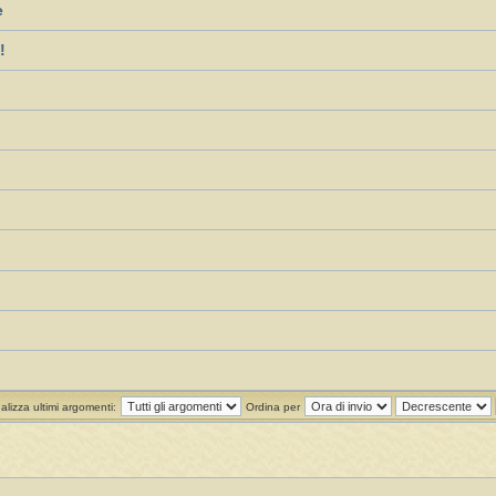
e
!
alizza ultimi argomenti:
Ordina per