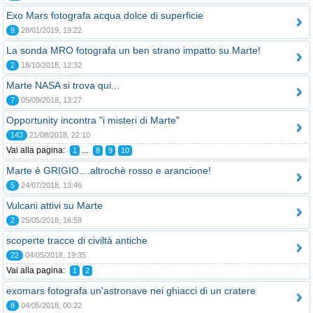
Exo Mars fotografa acqua dolce di superficie
9
28/01/2019, 19:22
La sonda MRO fotografa un ben strano impatto su Marte!
2
18/10/2018, 12:32
Marte NASA si trova qui...
7
05/09/2018, 13:27
Opportunity incontra "i misteri di Marte"
143
21/08/2018, 22:10
Vai alla pagina:
...
1
8
9
10
Marte è GRIGIO....altrochè rosso e arancione!
5
24/07/2018, 13:46
Vulcani attivi su Marte
2
25/05/2018, 16:59
scoperte tracce di civiltà antiche
22
04/05/2018, 19:35
Vai alla pagina:
1
2
exomars fotografa un'astronave nei ghiacci di un cratere
8
04/05/2018, 00:22