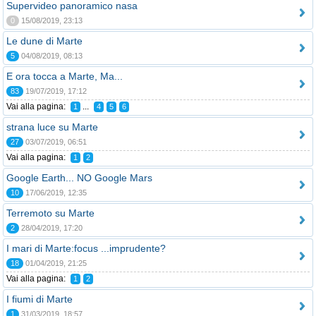
Supervideo panoramico nasa
0
15/08/2019, 23:13
Le dune di Marte
5
04/08/2019, 08:13
E ora tocca a Marte, Ma...
83
19/07/2019, 17:12
Vai alla pagina:
...
1
4
5
6
strana luce su Marte
27
03/07/2019, 06:51
Vai alla pagina:
1
2
Google Earth... NO Google Mars
10
17/06/2019, 12:35
Terremoto su Marte
2
28/04/2019, 17:20
I mari di Marte:focus ...imprudente?
18
01/04/2019, 21:25
Vai alla pagina:
1
2
I fiumi di Marte
1
31/03/2019, 18:57