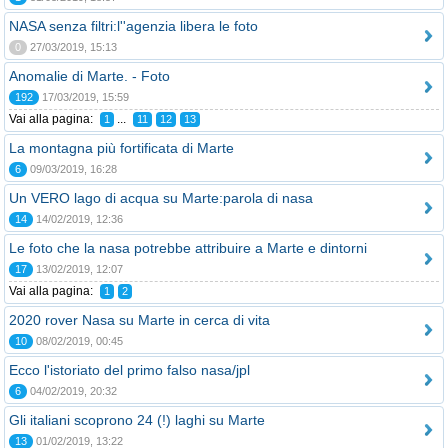
NASA senza filtri:l''agenzia libera le foto
0
27/03/2019, 15:13
Anomalie di Marte. - Foto
192
17/03/2019, 15:59
Vai alla pagina:
...
1
11
12
13
La montagna più fortificata di Marte
6
09/03/2019, 16:28
Un VERO lago di acqua su Marte:parola di nasa
14
14/02/2019, 12:36
Le foto che la nasa potrebbe attribuire a Marte e dintorni
17
13/02/2019, 12:07
Vai alla pagina:
1
2
2020 rover Nasa su Marte in cerca di vita
10
08/02/2019, 00:45
Ecco l'istoriato del primo falso nasa/jpl
6
04/02/2019, 20:32
Gli italiani scoprono 24 (!) laghi su Marte
13
01/02/2019, 13:22