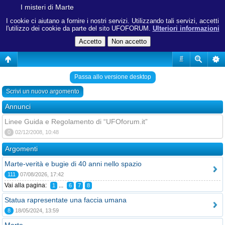
I misteri di Marte
I cookie ci aiutano a fornire i nostri servizi. Utilizzando tali servizi, accetti
l'utilizzo dei cookie da parte del sito UFOFORUM.
Ulteriori informazioni
#
Passa allo versione desktop
Scrivi un nuovo argomento
Annunci
Linee Guida e Regolamento di “UFOforum.it”
0
02/12/2008, 10:48
Argomenti
Marte-verità e bugie di 40 anni nello spazio
111
07/08/2026, 17:42
Vai alla pagina:
...
1
6
7
8
Statua rapresentate una faccia umana
8
18/05/2024, 13:59