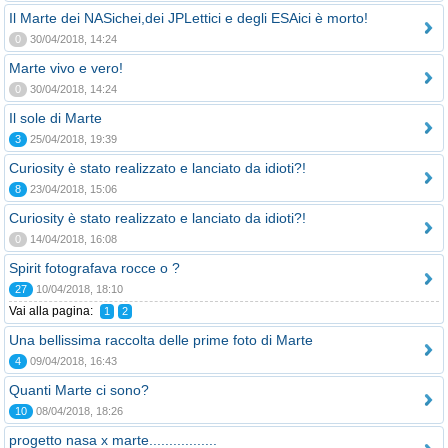
Il Marte dei NASichei,dei JPLettici e degli ESAici è morto!
0
30/04/2018, 14:24
Marte vivo e vero!
0
30/04/2018, 14:24
Il sole di Marte
3
25/04/2018, 19:39
Curiosity è stato realizzato e lanciato da idioti?!
8
23/04/2018, 15:06
Curiosity è stato realizzato e lanciato da idioti?!
0
14/04/2018, 16:08
Spirit fotografava rocce o ?
27
10/04/2018, 18:10
Vai alla pagina:
1
2
Una bellissima raccolta delle prime foto di Marte
4
09/04/2018, 16:43
Quanti Marte ci sono?
10
08/04/2018, 18:26
progetto nasa x marte.................