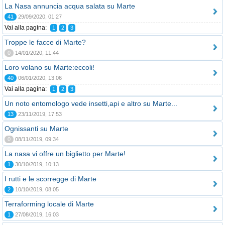
La Nasa annuncia acqua salata su Marte
41
29/09/2020, 01:27
Vai alla pagina:
1
2
3
Troppe le facce di Marte?
0
14/01/2020, 11:44
Loro volano su Marte:eccoli!
40
06/01/2020, 13:06
Vai alla pagina:
1
2
3
Un noto entomologo vede insetti,api e altro su Marte...
13
23/11/2019, 17:53
Ognissanti su Marte
0
08/11/2019, 09:34
La nasa vi offre un biglietto per Marte!
1
30/10/2019, 10:13
I rutti e le scorregge di Marte
2
10/10/2019, 08:05
Terraforming locale di Marte
1
27/08/2019, 16:03