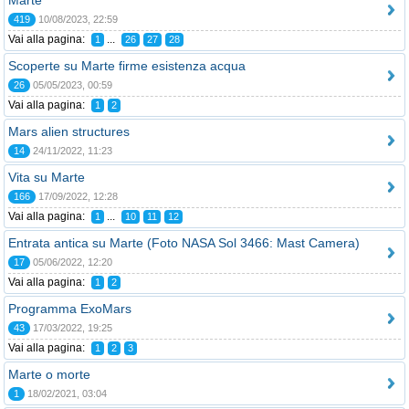
Marte
419
10/08/2023, 22:59
Vai alla pagina:
...
1
26
27
28
Scoperte su Marte firme esistenza acqua
26
05/05/2023, 00:59
Vai alla pagina:
1
2
Mars alien structures
14
24/11/2022, 11:23
Vita su Marte
166
17/09/2022, 12:28
Vai alla pagina:
...
1
10
11
12
Entrata antica su Marte (Foto NASA Sol 3466: Mast Camera)
17
05/06/2022, 12:20
Vai alla pagina:
1
2
Programma ExoMars
43
17/03/2022, 19:25
Vai alla pagina:
1
2
3
Marte o morte
1
18/02/2021, 03:04