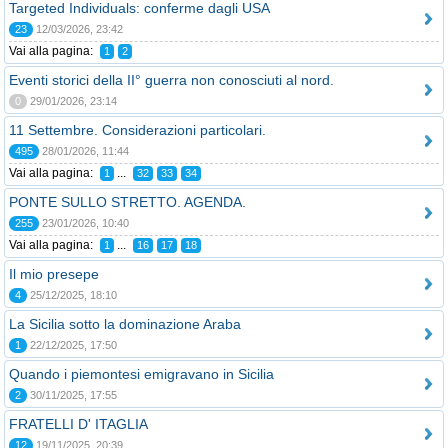
Targeted Individuals: conferme dagli USA
23
12/03/2026, 23:42
Vai alla pagina:
1
2
Eventi storici della II° guerra non conosciuti al nord.
0
29/01/2026, 23:14
11 Settembre. Considerazioni particolari.
495
28/01/2026, 11:44
Vai alla pagina:
...
1
32
33
34
PONTE SULLO STRETTO. AGENDA.
255
23/01/2026, 10:40
Vai alla pagina:
...
1
16
17
18
Il mio presepe
4
25/12/2025, 18:10
La Sicilia sotto la dominazione Araba
1
22/12/2025, 17:50
Quando i piemontesi emigravano in Sicilia
2
30/11/2025, 17:55
FRATELLI D' ITAGLIA
12
19/11/2025, 20:39