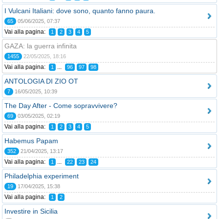
I Vulcani Italiani: dove sono, quanto fanno paura.
65
05/06/2025, 07:37
Vai alla pagina:
1
2
3
4
5
GAZA: la guerra infinita
1455
22/05/2025, 18:16
Vai alla pagina:
...
1
96
97
98
ANTOLOGIA DI ZIO OT
7
16/05/2025, 10:39
The Day After - Come sopravvivere?
69
03/05/2025, 02:19
Vai alla pagina:
1
2
3
4
5
Habemus Papam
352
21/04/2025, 13:17
Vai alla pagina:
...
1
22
23
24
Philadelphia experiment
19
17/04/2025, 15:38
Vai alla pagina:
1
2
Investire in Sicilia