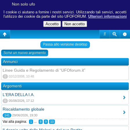
Non solo ufo
I cookie ci aiutano a fornire i nostri servizi. Utilizzando tali servizi, accetti
l'utilizzo dei cookie da parte del sito UFOFORUM.
Ulteriori informazioni
#
Passa allo versione desktop
Scrivi un nuovo argomento
Annunci
Linee Guida e Regolamento di “UFOforum.it”
0
02/12/2008, 10:48
Argomenti
L'ERA DELLA I.A.
0
05/08/2026, 17:12
Riscaldamento globale
141
29/06/2026, 19:30
Vai alla pagina:
...
1
8
9
10