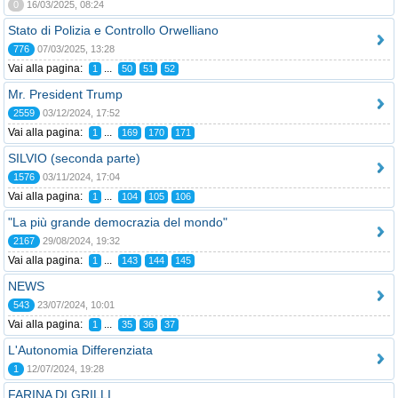
0
16/03/2025, 08:24
Stato di Polizia e Controllo Orwelliano
776
07/03/2025, 13:28
Vai alla pagina:
...
1
50
51
52
Mr. President Trump
2559
03/12/2024, 17:52
Vai alla pagina:
...
1
169
170
171
SILVIO (seconda parte)
1576
03/11/2024, 17:04
Vai alla pagina:
...
1
104
105
106
"La più grande democrazia del mondo"
2167
29/08/2024, 19:32
Vai alla pagina:
...
1
143
144
145
NEWS
543
23/07/2024, 10:01
Vai alla pagina:
...
1
35
36
37
L'Autonomia Differenziata
1
12/07/2024, 19:28
FARINA DI GRILLI