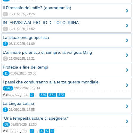
Il Piroscafo dei mille? (quarantamila)
0
18/11/2025, 21:25
INTERVISTA AL FIGLIO DI TOTO' RIINA
0
12/11/2025, 17:52
La situazione geopolitica
2
03/11/2025, 11:09
L'animale più antico di sempre: la vongola Ming
0
13/09/2025, 12:21
Profezie e fine dei tempi
11
01/07/2025, 23:38
I passi che condurranno alla terza guerra mondiale
8565
23/06/2025, 17:14
Vai alla pagina:
...
1
570
571
572
La Lingua Latina
2
23/06/2025, 12:55
"Una tempesta solare ci spegnerà"
88
09/06/2025, 11:50
Vai alla pagina:
...
1
4
5
6