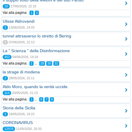
Il doppio volto della Meloni e del suo Partito
19
27/06/2026, 22:15
Vai alla pagina:
1
2
Ulisse Aldrovandi
2
13/06/2026, 14:03
tunnel attrsaverso lo stretto di Bering
0
07/06/2026, 22:13
La " Scienza " della Disinformazione
452
04/06/2026, 14:24
Vai alla pagina:
...
1
29
30
31
la strage di modena
2
28/05/2026, 15:11
Aldo Moro, quando la verità uccide.
114
20/05/2026, 21:13
Vai alla pagina:
...
1
6
7
8
Storia della Sicilia
2
18/05/2026, 19:23
CORONAVIRUS
12979
11/05/2026, 20:20