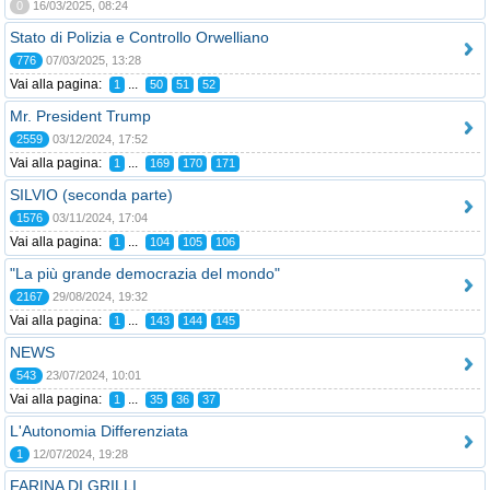
0
16/03/2025, 08:24
Stato di Polizia e Controllo Orwelliano
776
07/03/2025, 13:28
Vai alla pagina:
...
1
50
51
52
Mr. President Trump
2559
03/12/2024, 17:52
Vai alla pagina:
...
1
169
170
171
SILVIO (seconda parte)
1576
03/11/2024, 17:04
Vai alla pagina:
...
1
104
105
106
"La più grande democrazia del mondo"
2167
29/08/2024, 19:32
Vai alla pagina:
...
1
143
144
145
NEWS
543
23/07/2024, 10:01
Vai alla pagina:
...
1
35
36
37
L'Autonomia Differenziata
1
12/07/2024, 19:28
FARINA DI GRILLI