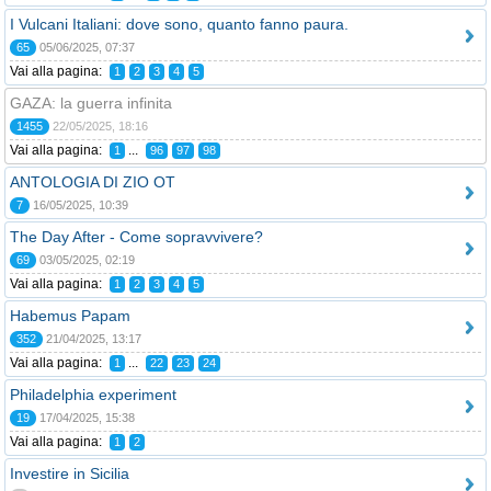
I Vulcani Italiani: dove sono, quanto fanno paura.
65
05/06/2025, 07:37
Vai alla pagina:
1
2
3
4
5
GAZA: la guerra infinita
1455
22/05/2025, 18:16
Vai alla pagina:
...
1
96
97
98
ANTOLOGIA DI ZIO OT
7
16/05/2025, 10:39
The Day After - Come sopravvivere?
69
03/05/2025, 02:19
Vai alla pagina:
1
2
3
4
5
Habemus Papam
352
21/04/2025, 13:17
Vai alla pagina:
...
1
22
23
24
Philadelphia experiment
19
17/04/2025, 15:38
Vai alla pagina:
1
2
Investire in Sicilia