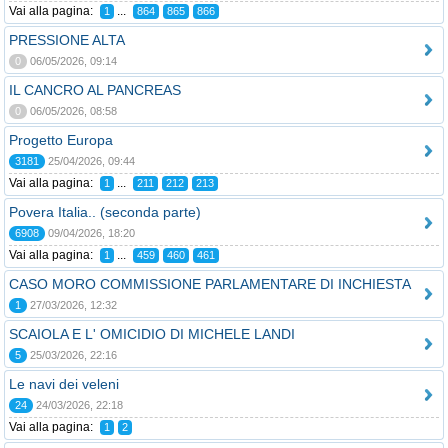
Vai alla pagina:
...
1
864
865
866
PRESSIONE ALTA
0
06/05/2026, 09:14
IL CANCRO AL PANCREAS
0
06/05/2026, 08:58
Progetto Europa
3181
25/04/2026, 09:44
Vai alla pagina:
...
1
211
212
213
Povera Italia.. (seconda parte)
6908
09/04/2026, 18:20
Vai alla pagina:
...
1
459
460
461
CASO MORO COMMISSIONE PARLAMENTARE DI INCHIESTA
1
27/03/2026, 12:32
SCAIOLA E L' OMICIDIO DI MICHELE LANDI
5
25/03/2026, 22:16
Le navi dei veleni
24
24/03/2026, 22:18
Vai alla pagina:
1
2