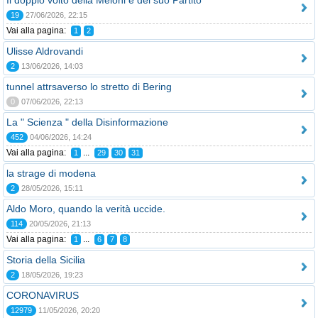
Il doppio volto della Meloni e del suo Partito
19
27/06/2026, 22:15
Vai alla pagina:
1
2
Ulisse Aldrovandi
2
13/06/2026, 14:03
tunnel attrsaverso lo stretto di Bering
0
07/06/2026, 22:13
La " Scienza " della Disinformazione
452
04/06/2026, 14:24
Vai alla pagina:
...
1
29
30
31
la strage di modena
2
28/05/2026, 15:11
Aldo Moro, quando la verità uccide.
114
20/05/2026, 21:13
Vai alla pagina:
...
1
6
7
8
Storia della Sicilia
2
18/05/2026, 19:23
CORONAVIRUS
12979
11/05/2026, 20:20