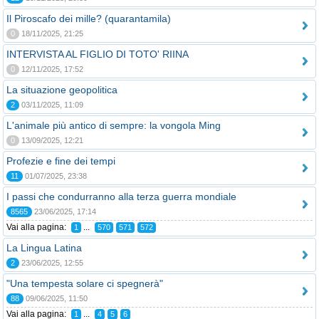
Il Piroscafo dei mille? (quarantamila)
0
18/11/2025, 21:25
INTERVISTA AL FIGLIO DI TOTO' RIINA
0
12/11/2025, 17:52
La situazione geopolitica
2
03/11/2025, 11:09
L'animale più antico di sempre: la vongola Ming
0
13/09/2025, 12:21
Profezie e fine dei tempi
11
01/07/2025, 23:38
I passi che condurranno alla terza guerra mondiale
8565
23/06/2025, 17:14
Vai alla pagina:
...
1
570
571
572
La Lingua Latina
2
23/06/2025, 12:55
"Una tempesta solare ci spegnerà"
88
09/06/2025, 11:50
Vai alla pagina:
...
1
4
5
6