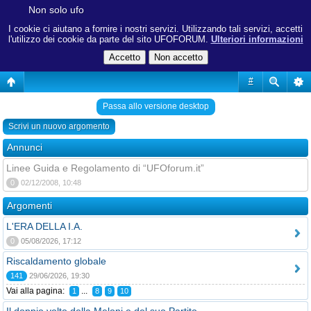
Non solo ufo
I cookie ci aiutano a fornire i nostri servizi. Utilizzando tali servizi, accetti
l'utilizzo dei cookie da parte del sito UFOFORUM.
Ulteriori informazioni
#
Passa allo versione desktop
Scrivi un nuovo argomento
Annunci
Linee Guida e Regolamento di “UFOforum.it”
0
02/12/2008, 10:48
Argomenti
L'ERA DELLA I.A.
0
05/08/2026, 17:12
Riscaldamento globale
141
29/06/2026, 19:30
Vai alla pagina:
...
1
8
9
10