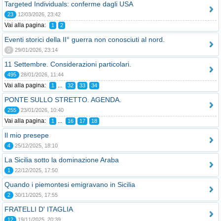
Targeted Individuals: conferme dagli USA
23
12/03/2026, 23:42
Vai alla pagina:
1
2
Eventi storici della II° guerra non conosciuti al nord.
0
29/01/2026, 23:14
11 Settembre. Considerazioni particolari.
495
28/01/2026, 11:44
Vai alla pagina:
...
1
32
33
34
PONTE SULLO STRETTO. AGENDA.
255
23/01/2026, 10:40
Vai alla pagina:
...
1
16
17
18
Il mio presepe
4
25/12/2025, 18:10
La Sicilia sotto la dominazione Araba
1
22/12/2025, 17:50
Quando i piemontesi emigravano in Sicilia
2
30/11/2025, 17:55
FRATELLI D' ITAGLIA
12
19/11/2025, 20:39