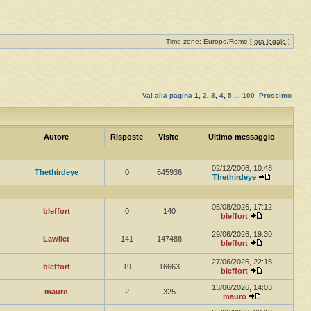
Time zone: Europe/Rome [
ora legale
]
Vai alla pagina
1
,
2
,
3
,
4
,
5
...
100
Prossimo
Autore
Risposte
Visite
Ultimo messaggio
02/12/2008, 10:48
Thethirdeye
0
645936
Thethirdeye
05/08/2026, 17:12
bleffort
0
140
bleffort
29/06/2026, 19:30
Lawliet
141
147488
bleffort
27/06/2026, 22:15
bleffort
19
16663
bleffort
13/06/2026, 14:03
mauro
2
325
mauro