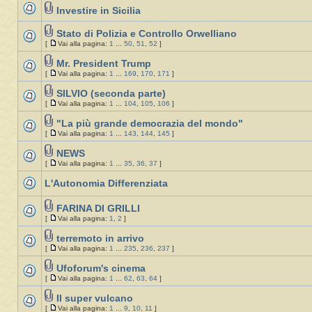
Investire in Sicilia
Stato di Polizia e Controllo Orwelliano
[
Vai alla pagina:
1
...
50
,
51
,
52
]
Mr. President Trump
[
Vai alla pagina:
1
...
169
,
170
,
171
]
SILVIO (seconda parte)
[
Vai alla pagina:
1
...
104
,
105
,
106
]
"La più grande democrazia del mondo"
[
Vai alla pagina:
1
...
143
,
144
,
145
]
NEWS
[
Vai alla pagina:
1
...
35
,
36
,
37
]
L'Autonomia Differenziata
FARINA DI GRILLI
[
Vai alla pagina:
1
,
2
]
terremoto in arrivo
[
Vai alla pagina:
1
...
235
,
236
,
237
]
Ufoforum's cinema
[
Vai alla pagina:
1
...
62
,
63
,
64
]
Il super vulcano
[
Vai alla pagina:
1
...
9
,
10
,
11
]