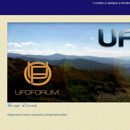
I cookie ci aiutano a fornir
Login
Iscriviti
Argomenti senza risposte
|
Argomenti attivi