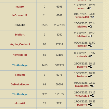
13/09/2025, 12:21
mauro
0
6193
mauro
01/07/2025, 23:38
NOcoverUP
11
6262
vimana131
23/06/2025, 17:14
robba00
8565
2043133
bleffort
23/06/2025, 12:55
bleffort
2
3050
bleffort
09/06/2025, 11:50
Voglio_Crederci
88
77214
catwalk
05/06/2025, 07:37
nemesis-gt
65
63102
catwalk
22/05/2025, 18:16
Thethirdeye
1455
381383
barionu
16/05/2025, 10:39
barionu
7
5976
barionu
03/05/2025, 02:19
DeMultaNocte
69
59309
MaxpoweR
21/04/2025, 13:17
Thethirdeye
352
121155
vimana131
17/04/2025, 15:38
alexia76
19
9193
barionu