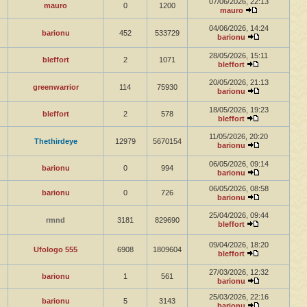
07/06/2026, 22:13
mauro
0
1200
mauro
04/06/2026, 14:24
barionu
452
533729
barionu
28/05/2026, 15:11
bleffort
2
1071
bleffort
20/05/2026, 21:13
greenwarrior
114
75930
barionu
18/05/2026, 19:23
bleffort
2
578
bleffort
11/05/2026, 20:20
Thethirdeye
12979
5670154
barionu
06/05/2026, 09:14
barionu
0
994
barionu
06/05/2026, 08:58
barionu
0
726
barionu
25/04/2026, 09:44
rmnd
3181
829690
bleffort
09/04/2026, 18:20
Ufologo 555
6908
1809604
bleffort
27/03/2026, 12:32
barionu
1
561
barionu
25/03/2026, 22:16
barionu
5
3143
barionu