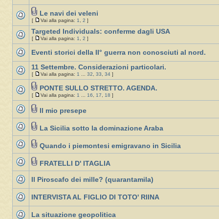
Le navi dei veleni
[
Vai alla pagina:
1
,
2
]
Targeted Individuals: conferme dagli USA
[
Vai alla pagina:
1
,
2
]
Eventi storici della II° guerra non conosciuti al nord.
11 Settembre. Considerazioni particolari.
[
Vai alla pagina:
1
...
32
,
33
,
34
]
PONTE SULLO STRETTO. AGENDA.
[
Vai alla pagina:
1
...
16
,
17
,
18
]
Il mio presepe
La Sicilia sotto la dominazione Araba
Quando i piemontesi emigravano in Sicilia
FRATELLI D' ITAGLIA
Il Piroscafo dei mille? (quarantamila)
INTERVISTA AL FIGLIO DI TOTO' RIINA
La situazione geopolitica