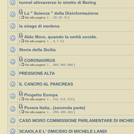
tunnel attrsaverso lo stretto di Bering
La " Scienza " della Disinformazione
[
Vai alla pagina:
1
...
29
,
30
,
31
]
la strage di modena
Aldo Moro, quando la verità uccide.
[
Vai alla pagina:
1
...
6
,
7
,
8
]
Storia della Sicilia
CORONAVIRUS
[
Vai alla pagina:
1
...
864
,
865
,
866
]
PRESSIONE ALTA
IL CANCRO AL PANCREAS
Progetto Europa
[
Vai alla pagina:
1
...
211
,
212
,
213
]
Povera Italia.. (seconda parte)
[
Vai alla pagina:
1
...
459
,
460
,
461
]
CASO MORO COMMISSIONE PARLAMENTARE DI INCHIE
SCAIOLA E L' OMICIDIO DI MICHELE LANDI