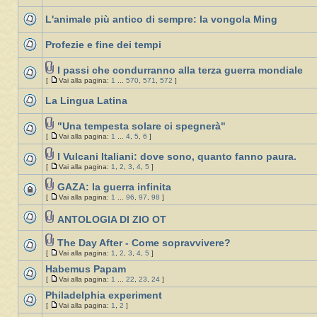
L'animale più antico di sempre: la vongola Ming
Profezie e fine dei tempi
I passi che condurranno alla terza guerra mondiale
[
Vai alla pagina:
1
...
570
,
571
,
572
]
La Lingua Latina
"Una tempesta solare ci spegnerà"
[
Vai alla pagina:
1
...
4
,
5
,
6
]
I Vulcani Italiani: dove sono, quanto fanno paura.
[
Vai alla pagina:
1
,
2
,
3
,
4
,
5
]
GAZA: la guerra infinita
[
Vai alla pagina:
1
...
96
,
97
,
98
]
ANTOLOGIA DI ZIO OT
The Day After - Come sopravvivere?
[
Vai alla pagina:
1
,
2
,
3
,
4
,
5
]
Habemus Papam
[
Vai alla pagina:
1
...
22
,
23
,
24
]
Philadelphia experiment
[
Vai alla pagina:
1
,
2
]