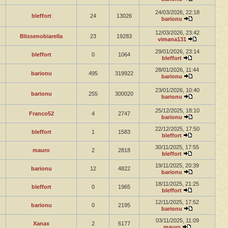
24/03/2026, 22:18
bleffort
24
13026
barionu
12/03/2026, 23:42
Blissenobiarella
23
19283
vimana131
29/01/2026, 23:14
bleffort
0
1064
bleffort
28/01/2026, 11:44
barionu
495
319922
barionu
23/01/2026, 10:40
barionu
255
300020
barionu
25/12/2025, 18:10
Franco52
4
2747
barionu
22/12/2025, 17:50
bleffort
1
1583
bleffort
30/11/2025, 17:55
mauro
2
2818
bleffort
19/11/2025, 20:39
barionu
12
4822
barionu
18/11/2025, 21:25
bleffort
0
1965
bleffort
12/11/2025, 17:52
barionu
0
2195
barionu
03/11/2025, 11:09
Xanax
2
6177
mauro