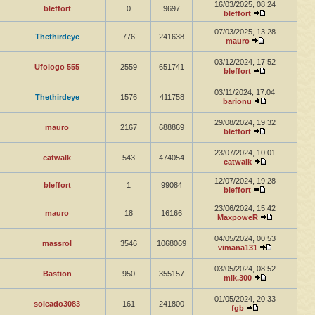
16/03/2025, 08:24
bleffort
0
9697
bleffort
07/03/2025, 13:28
Thethirdeye
776
241638
mauro
03/12/2024, 17:52
Ufologo 555
2559
651741
bleffort
03/11/2024, 17:04
Thethirdeye
1576
411758
barionu
29/08/2024, 19:32
mauro
2167
688869
bleffort
23/07/2024, 10:01
catwalk
543
474054
catwalk
12/07/2024, 19:28
bleffort
1
99084
bleffort
23/06/2024, 15:42
mauro
18
16166
MaxpoweR
04/05/2024, 00:53
massrol
3546
1068069
vimana131
03/05/2024, 08:52
Bastion
950
355157
mik.300
01/05/2024, 20:33
soleado3083
161
241800
fgb