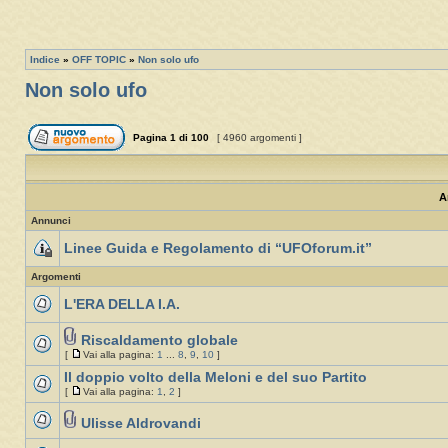
Indice
»
OFF TOPIC
»
Non solo ufo
Non solo ufo
Pagina
1
di
100
[ 4960 argomenti ]
A
Annunci
Linee Guida e Regolamento di “UFOforum.it”
Argomenti
L'ERA DELLA I.A.
Riscaldamento globale
[
Vai alla pagina:
1
...
8
,
9
,
10
]
Il doppio volto della Meloni e del suo Partito
[
Vai alla pagina:
1
,
2
]
Ulisse Aldrovandi