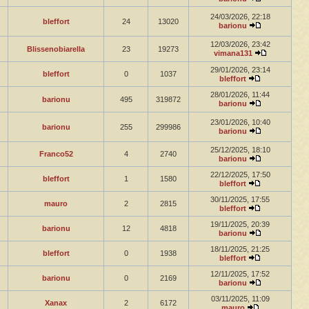
24/03/2026, 22:18
bleffort
24
13020
barionu
12/03/2026, 23:42
Blissenobiarella
23
19273
vimana131
29/01/2026, 23:14
bleffort
0
1037
bleffort
28/01/2026, 11:44
barionu
495
319872
barionu
23/01/2026, 10:40
barionu
255
299986
barionu
25/12/2025, 18:10
Franco52
4
2740
barionu
22/12/2025, 17:50
bleffort
1
1580
bleffort
30/11/2025, 17:55
mauro
2
2815
bleffort
19/11/2025, 20:39
barionu
12
4818
barionu
18/11/2025, 21:25
bleffort
0
1938
bleffort
12/11/2025, 17:52
barionu
0
2169
barionu
03/11/2025, 11:09
Xanax
2
6172
mauro