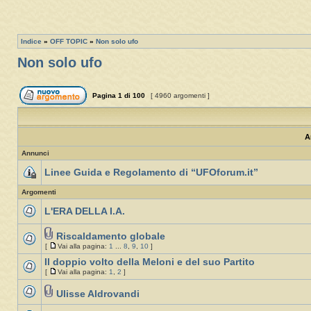
Indice
»
OFF TOPIC
»
Non solo ufo
Non solo ufo
Pagina
1
di
100
[ 4960 argomenti ]
A
Annunci
Linee Guida e Regolamento di “UFOforum.it”
Argomenti
L'ERA DELLA I.A.
Riscaldamento globale
[
Vai alla pagina:
1
...
8
,
9
,
10
]
Il doppio volto della Meloni e del suo Partito
[
Vai alla pagina:
1
,
2
]
Ulisse Aldrovandi