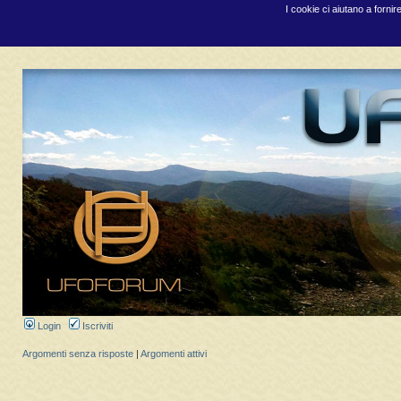
I cookie ci aiutano a fornir
Login
Iscriviti
Argomenti senza risposte
|
Argomenti attivi