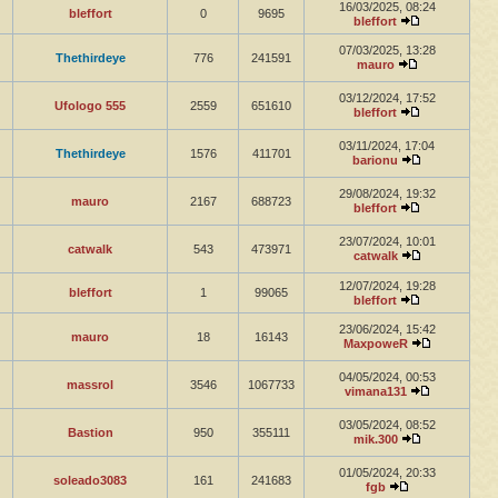
16/03/2025, 08:24
bleffort
0
9695
bleffort
07/03/2025, 13:28
Thethirdeye
776
241591
mauro
03/12/2024, 17:52
Ufologo 555
2559
651610
bleffort
03/11/2024, 17:04
Thethirdeye
1576
411701
barionu
29/08/2024, 19:32
mauro
2167
688723
bleffort
23/07/2024, 10:01
catwalk
543
473971
catwalk
12/07/2024, 19:28
bleffort
1
99065
bleffort
23/06/2024, 15:42
mauro
18
16143
MaxpoweR
04/05/2024, 00:53
massrol
3546
1067733
vimana131
03/05/2024, 08:52
Bastion
950
355111
mik.300
01/05/2024, 20:33
soleado3083
161
241683
fgb