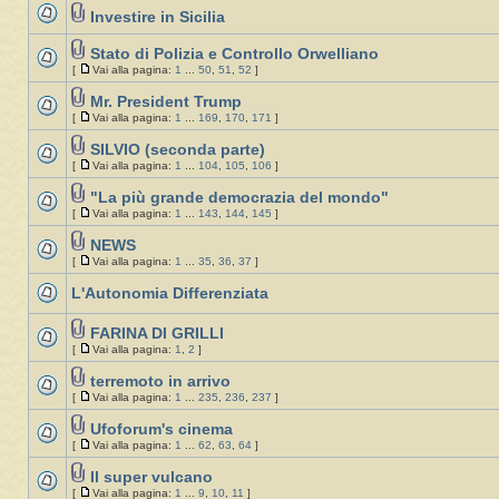
Investire in Sicilia
Stato di Polizia e Controllo Orwelliano
[
Vai alla pagina:
1
...
50
,
51
,
52
]
Mr. President Trump
[
Vai alla pagina:
1
...
169
,
170
,
171
]
SILVIO (seconda parte)
[
Vai alla pagina:
1
...
104
,
105
,
106
]
"La più grande democrazia del mondo"
[
Vai alla pagina:
1
...
143
,
144
,
145
]
NEWS
[
Vai alla pagina:
1
...
35
,
36
,
37
]
L'Autonomia Differenziata
FARINA DI GRILLI
[
Vai alla pagina:
1
,
2
]
terremoto in arrivo
[
Vai alla pagina:
1
...
235
,
236
,
237
]
Ufoforum's cinema
[
Vai alla pagina:
1
...
62
,
63
,
64
]
Il super vulcano
[
Vai alla pagina:
1
...
9
,
10
,
11
]