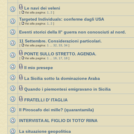
Le navi dei veleni
[
Vai alla pagina:
1
,
2
]
Targeted Individuals: conferme dagli USA
[
Vai alla pagina:
1
,
2
]
Eventi storici della II° guerra non conosciuti al nord.
11 Settembre. Considerazioni particolari.
[
Vai alla pagina:
1
...
32
,
33
,
34
]
PONTE SULLO STRETTO. AGENDA.
[
Vai alla pagina:
1
...
16
,
17
,
18
]
Il mio presepe
La Sicilia sotto la dominazione Araba
Quando i piemontesi emigravano in Sicilia
FRATELLI D' ITAGLIA
Il Piroscafo dei mille? (quarantamila)
INTERVISTA AL FIGLIO DI TOTO' RIINA
La situazione geopolitica