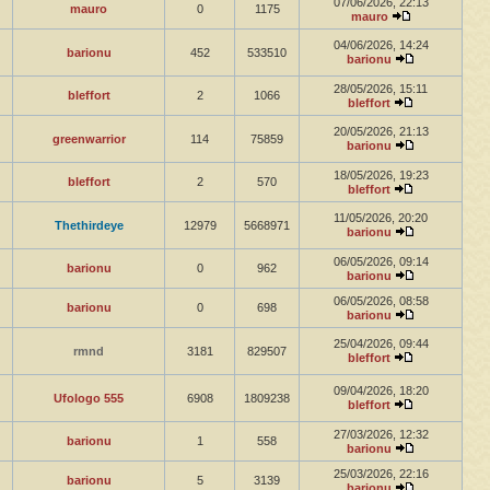
07/06/2026, 22:13
mauro
0
1175
mauro
04/06/2026, 14:24
barionu
452
533510
barionu
28/05/2026, 15:11
bleffort
2
1066
bleffort
20/05/2026, 21:13
greenwarrior
114
75859
barionu
18/05/2026, 19:23
bleffort
2
570
bleffort
11/05/2026, 20:20
Thethirdeye
12979
5668971
barionu
06/05/2026, 09:14
barionu
0
962
barionu
06/05/2026, 08:58
barionu
0
698
barionu
25/04/2026, 09:44
rmnd
3181
829507
bleffort
09/04/2026, 18:20
Ufologo 555
6908
1809238
bleffort
27/03/2026, 12:32
barionu
1
558
barionu
25/03/2026, 22:16
barionu
5
3139
barionu