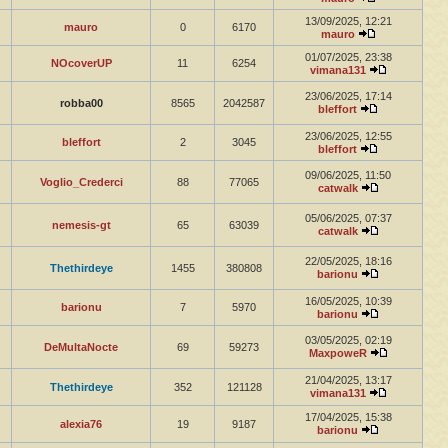
13/09/2025, 12:21
mauro
0
6170
mauro
01/07/2025, 23:38
NOcoverUP
11
6254
vimana131
23/06/2025, 17:14
robba00
8565
2042587
bleffort
23/06/2025, 12:55
bleffort
2
3045
bleffort
09/06/2025, 11:50
Voglio_Crederci
88
77065
catwalk
05/06/2025, 07:37
nemesis-gt
65
63039
catwalk
22/05/2025, 18:16
Thethirdeye
1455
380808
barionu
16/05/2025, 10:39
barionu
7
5970
barionu
03/05/2025, 02:19
DeMultaNocte
69
59273
MaxpoweR
21/04/2025, 13:17
Thethirdeye
352
121128
vimana131
17/04/2025, 15:38
alexia76
19
9187
barionu