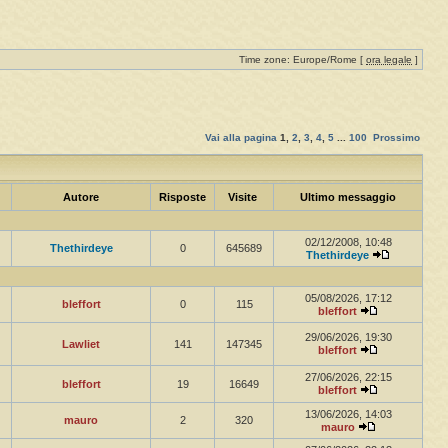
Time zone: Europe/Rome [
ora legale
]
Vai alla pagina
1
,
2
,
3
,
4
,
5
...
100
Prossimo
Autore
Risposte
Visite
Ultimo messaggio
02/12/2008, 10:48
Thethirdeye
0
645689
Thethirdeye
05/08/2026, 17:12
bleffort
0
115
bleffort
29/06/2026, 19:30
Lawliet
141
147345
bleffort
27/06/2026, 22:15
bleffort
19
16649
bleffort
13/06/2026, 14:03
mauro
2
320
mauro