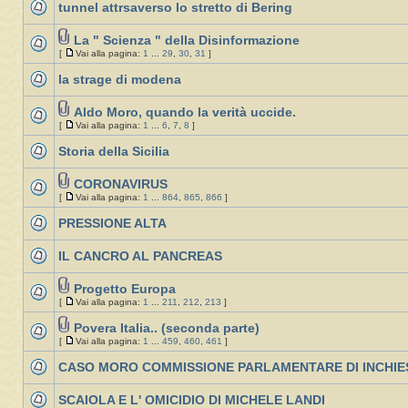
tunnel attrsaverso lo stretto di Bering
La " Scienza " della Disinformazione
[
Vai alla pagina:
1
...
29
,
30
,
31
]
la strage di modena
Aldo Moro, quando la verità uccide.
[
Vai alla pagina:
1
...
6
,
7
,
8
]
Storia della Sicilia
CORONAVIRUS
[
Vai alla pagina:
1
...
864
,
865
,
866
]
PRESSIONE ALTA
IL CANCRO AL PANCREAS
Progetto Europa
[
Vai alla pagina:
1
...
211
,
212
,
213
]
Povera Italia.. (seconda parte)
[
Vai alla pagina:
1
...
459
,
460
,
461
]
CASO MORO COMMISSIONE PARLAMENTARE DI INCHIE
SCAIOLA E L' OMICIDIO DI MICHELE LANDI