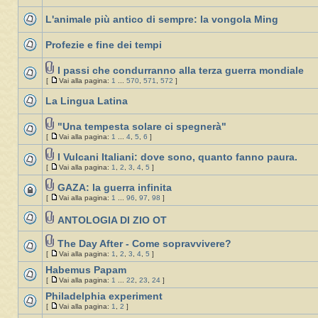
L'animale più antico di sempre: la vongola Ming
Profezie e fine dei tempi
I passi che condurranno alla terza guerra mondiale
[
Vai alla pagina:
1
...
570
,
571
,
572
]
La Lingua Latina
"Una tempesta solare ci spegnerà"
[
Vai alla pagina:
1
...
4
,
5
,
6
]
I Vulcani Italiani: dove sono, quanto fanno paura.
[
Vai alla pagina:
1
,
2
,
3
,
4
,
5
]
GAZA: la guerra infinita
[
Vai alla pagina:
1
...
96
,
97
,
98
]
ANTOLOGIA DI ZIO OT
The Day After - Come sopravvivere?
[
Vai alla pagina:
1
,
2
,
3
,
4
,
5
]
Habemus Papam
[
Vai alla pagina:
1
...
22
,
23
,
24
]
Philadelphia experiment
[
Vai alla pagina:
1
,
2
]