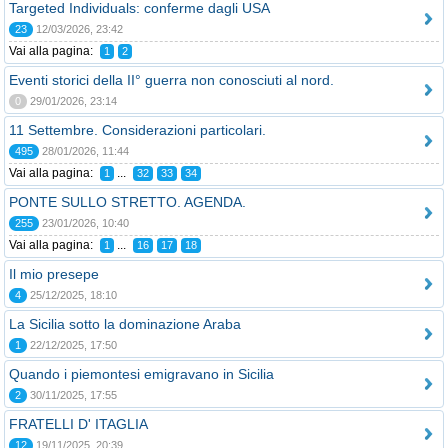
Targeted Individuals: conferme dagli USA
23
12/03/2026, 23:42
Vai alla pagina:
1
2
Eventi storici della II° guerra non conosciuti al nord.
0
29/01/2026, 23:14
11 Settembre. Considerazioni particolari.
495
28/01/2026, 11:44
Vai alla pagina:
...
1
32
33
34
PONTE SULLO STRETTO. AGENDA.
255
23/01/2026, 10:40
Vai alla pagina:
...
1
16
17
18
Il mio presepe
4
25/12/2025, 18:10
La Sicilia sotto la dominazione Araba
1
22/12/2025, 17:50
Quando i piemontesi emigravano in Sicilia
2
30/11/2025, 17:55
FRATELLI D' ITAGLIA
12
19/11/2025, 20:39