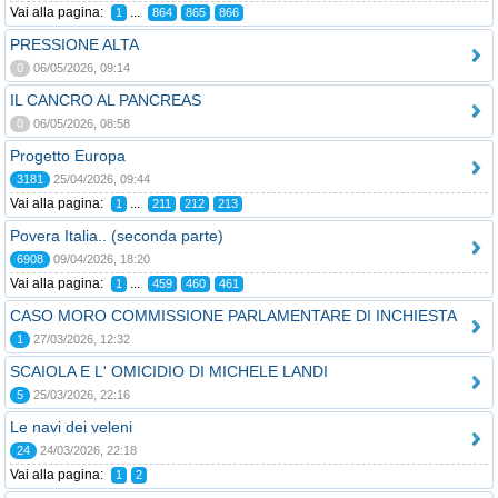
Vai alla pagina:
...
1
864
865
866
PRESSIONE ALTA
0
06/05/2026, 09:14
IL CANCRO AL PANCREAS
0
06/05/2026, 08:58
Progetto Europa
3181
25/04/2026, 09:44
Vai alla pagina:
...
1
211
212
213
Povera Italia.. (seconda parte)
6908
09/04/2026, 18:20
Vai alla pagina:
...
1
459
460
461
CASO MORO COMMISSIONE PARLAMENTARE DI INCHIESTA
1
27/03/2026, 12:32
SCAIOLA E L' OMICIDIO DI MICHELE LANDI
5
25/03/2026, 22:16
Le navi dei veleni
24
24/03/2026, 22:18
Vai alla pagina:
1
2