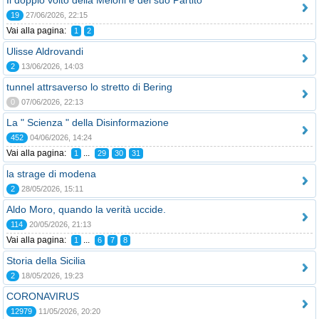
Il doppio volto della Meloni e del suo Partito
19
27/06/2026, 22:15
Vai alla pagina:
1
2
Ulisse Aldrovandi
2
13/06/2026, 14:03
tunnel attrsaverso lo stretto di Bering
0
07/06/2026, 22:13
La " Scienza " della Disinformazione
452
04/06/2026, 14:24
Vai alla pagina:
...
1
29
30
31
la strage di modena
2
28/05/2026, 15:11
Aldo Moro, quando la verità uccide.
114
20/05/2026, 21:13
Vai alla pagina:
...
1
6
7
8
Storia della Sicilia
2
18/05/2026, 19:23
CORONAVIRUS
12979
11/05/2026, 20:20