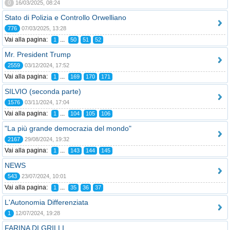
0
16/03/2025, 08:24
Stato di Polizia e Controllo Orwelliano
776
07/03/2025, 13:28
Vai alla pagina:
...
1
50
51
52
Mr. President Trump
2559
03/12/2024, 17:52
Vai alla pagina:
...
1
169
170
171
SILVIO (seconda parte)
1576
03/11/2024, 17:04
Vai alla pagina:
...
1
104
105
106
"La più grande democrazia del mondo"
2167
29/08/2024, 19:32
Vai alla pagina:
...
1
143
144
145
NEWS
543
23/07/2024, 10:01
Vai alla pagina:
...
1
35
36
37
L'Autonomia Differenziata
1
12/07/2024, 19:28
FARINA DI GRILLI