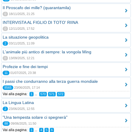
Il Piroscafo dei mille? (quarantamila)
0
18/11/2025, 21:25
INTERVISTA AL FIGLIO DI TOTO' RIINA
0
12/11/2025, 17:52
La situazione geopolitica
2
03/11/2025, 11:09
L'animale più antico di sempre: la vongola Ming
0
13/09/2025, 12:21
Profezie e fine dei tempi
11
01/07/2025, 23:38
I passi che condurranno alla terza guerra mondiale
8565
23/06/2025, 17:14
Vai alla pagina:
...
1
570
571
572
La Lingua Latina
2
23/06/2025, 12:55
"Una tempesta solare ci spegnerà"
88
09/06/2025, 11:50
Vai alla pagina:
...
1
4
5
6