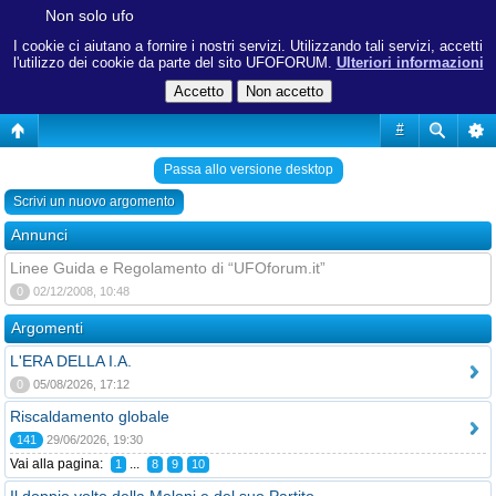
Non solo ufo
I cookie ci aiutano a fornire i nostri servizi. Utilizzando tali servizi, accetti
l'utilizzo dei cookie da parte del sito UFOFORUM.
Ulteriori informazioni
#
Passa allo versione desktop
Scrivi un nuovo argomento
Annunci
Linee Guida e Regolamento di “UFOforum.it”
0
02/12/2008, 10:48
Argomenti
L'ERA DELLA I.A.
0
05/08/2026, 17:12
Riscaldamento globale
141
29/06/2026, 19:30
Vai alla pagina:
...
1
8
9
10