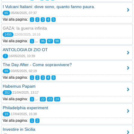
I Vulcani Italiani: dove sono, quanto fanno paura.
65
05/06/2025, 07:37
Vai alla pagina:
1
2
3
4
5
GAZA: la guerra infinita
1455
22/05/2025, 18:16
Vai alla pagina:
...
1
96
97
98
ANTOLOGIA DI ZIO OT
7
16/05/2025, 10:39
The Day After - Come sopravvivere?
69
03/05/2025, 02:19
Vai alla pagina:
1
2
3
4
5
Habemus Papam
352
21/04/2025, 13:17
Vai alla pagina:
...
1
22
23
24
Philadelphia experiment
19
17/04/2025, 15:38
Vai alla pagina:
1
2
Investire in Sicilia