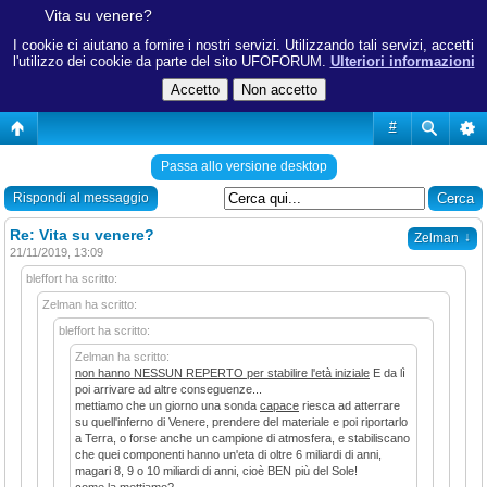
Vita su venere?
I cookie ci aiutano a fornire i nostri servizi. Utilizzando tali servizi, accetti
l'utilizzo dei cookie da parte del sito UFOFORUM.
Ulteriori informazioni
#
Passa allo versione desktop
Rispondi al messaggio
Re: Vita su venere?
↓
Zelman
21/11/2019, 13:09
bleffort ha scritto:
Zelman ha scritto:
bleffort ha scritto:
Zelman ha scritto:
non hanno NESSUN REPERTO per stabilire l'età iniziale
E da lì
poi arrivare ad altre conseguenze...
mettiamo che un giorno una sonda
capace
riesca ad atterrare
su quell'inferno di Venere, prendere del materiale e poi riportarlo
a Terra, o forse anche un campione di atmosfera, e stabiliscano
che quei componenti hanno un'eta di oltre 6 miliardi di anni,
magari 8, 9 o 10 miliardi di anni, cioè BEN più del Sole!