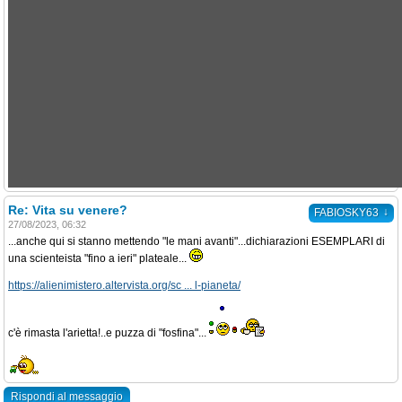
Re: Vita su venere?
↓
FABIOSKY63
27/08/2023, 06:32
...anche qui si stanno mettendo "le mani avanti"...dichiarazioni ESEMPLARI di
una scienteista "fino a ieri" plateale...
https://alienimistero.altervista.org/sc ... l-pianeta/
c'è rimasta l'arietta!..e puzza di "fosfina"...
Rispondi al messaggio