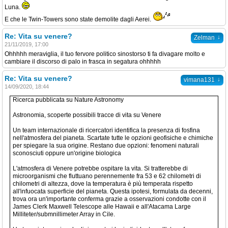
Luna.
E che le Twin-Towers sono state demolite dagli Aerei.
Re: Vita su venere?
↓
Zelman
21/11/2019, 17:00
Ohhhhh meraviglia, il tuo fervore politico sinostorso ti fa divagare molto e
cambiare il discorso di palo in frasca in segatura ohhhhh
Re: Vita su venere?
↓
vimana131
14/09/2020, 18:44
Ricerca pubblicata su Nature Astronomy
Astronomia, scoperte possibili tracce di vita su Venere
Un team internazionale di ricercatori identifica la presenza di fosfina
nell'atmosfera del pianeta. Scartate tutte le opzioni geofisiche e chimiche
per spiegare la sua origine. Restano due opzioni: fenomeni naturali
sconosciuti oppure un'origine biologica
L'atmosfera di Venere potrebbe ospitare la vita. Si tratterebbe di
microorganismi che fluttuano perennemente fra 53 e 62 chilometri di
chilometri di altezza, dove la temperatura è più temperata rispetto
all'infuocata superficie del pianeta. Questa ipotesi, formulata da decenni,
trova ora un'importante conferma grazie a osservazioni condotte con il
James Clerk Maxwell Telescope alle Hawaii e all'Atacama Large
Milliteter/submnillimeter Array in Cile.