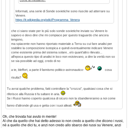
come la mettiamo?
Informati, una serie di Sonde sovietiche sono riuscite ad atterrare su
Venere.
https://it.wikipedia.org/wiki/Programma_Venera
che ci siano state per lo più solo sonde sovietiche inviate su Venere lo
sapevo e devo dire che mi compiace per questo traguardo che ancora
tengono,
ma spiacente non hanno riportato materiale a Terra su cui fare analisi per
stabilire la composizione isotopica e quindi eventualmente indicare Venere
come esistente prima del sistema solare...e/o quant'altro rilevato...
all'epoca questo tipo di analisi in loco non esistevano, a dire la verità non so
se sia possibile ad oggi, credo di no
a te, bleffort, a parte il fannismo politico-astronautico-
cosa
risulta?
Tu avrai qualche problema, fatti controllare la "crozza", qualsiasi cosa che si
riferisce alla Russia ti fa saltare in aria.
Se i Russi hanno coperto qualcosa di sicuro non la sbandiereranno a noi come
fanno d'altronde gli usa e getta con i suoi alleati.
Oh, che trovata hai avuto in mente!
Al che da quello che hai detto adesso io non credo a quello che dicono i russi,
nè a quello che dici tu, e anzi non credo allo sbarco dei russi su Venere, anzi