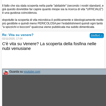
Il fatto che sia stata scoperta nella parte "abitabile" (secondo i nostri standard, e
già questo dovrebbe far capire quanto miope sia la ricerca di vita "UFFICIALE")
è una gustosa coincidenza.
dopotutto la scoperta di vita microbica è politicamente e ideologicamente molto
più gestibile e quindi meno PERICOLOSA per l'establishment quindi ogni tanto
"a spizzichi e bocconi" qualcosa viene pubblicata ma subito dimenticata.
Re: Vita su venere?
↓
bleffort
02/11/2020, 17:04
C'è vita su Venere? La scoperta della fosfina nelle
nubi venusiane
Guarda su
youtube.com