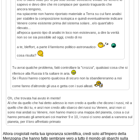
sapevo e devo dire che mi compiace per questo traguardo che
ancora tengono,
ma spiacente non hanno riportato materiale a Terra su cui fare analisi
per stabilire la composizione isotopica e quindi eventualmente indicare
Venere come esistente prima del sistema solare...e/o quant'altro
rilevato...
all'epoca questo tipo di analisi in loco non esistevano, a dire la verità
non so se sia possibile ad oggi, credo di no
a te, bleffort, a parte il fannismo politico-astronautico-
cosa risulta?
Tu avrai qualche problema, fatti controllare la "crozza", qualsiasi cosa che si
riferisce alla Russia ti fa saltare in aria.
Se i Russi hanno coperto qualcosa di sicuro non la sbandiereranno a noi
come fanno d'altronde gli usa e getta con i suoi alleati.
Oh, che trovata hai avuto in mente!
Al che da quello che hai detto adesso io non credo a quello che dicono i russi, nè a
quello che dici tu, e anzi non credo allo sbarco dei russi su Venere, anzi non ci
sono mai andati su Venere, non hanno manco una mappa del pianeta, cosa a cui
hanno pensato gli americani coi mariner 9 e 10, i russi ci sono andati a vanvera sul
pianeta, per il loro affrettato primato
Allora crogiolati nella tua ignoranza scientifica, credi solo all'Impero della
Menzogna che hanno fatto sembrare vero a tutto il mondo gli sbarchi sulla