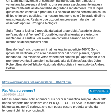
Un team internazionale di ricercatori ha individuato nell'atmosfera
venusiana la presenza di fosfina, una sostanza assolutamente inattesa
perché l'ambiente acido dovrebbe degradarla rapidamente. C'è dunque
qualcosa che continua a produrla. Gli scienziati hanno cercato una causa
di tipo chimico o geofisico, ma nessun fenomeno noto è in grado di offrire
una spiegazione. Restano due opzioni: un processo naturale mai
osservato oppure un'origine biologica.
Sulla Terra la fosfina è prodotta da batteri anaerobici. Accade lo stesso
nell'atmosfera di Venere? E' possibile, ma gli scienziati preferiscono
mantenere la cautela. Per avere una conferma saranno necessari
ulteriori studi nei prossimi anni.
Brucato (Inaf): microrganismi in atmosfera, in superficie 460°C Sono
ipotesi da verificare, con altre osservazioni dal nostro pianeta, oppure
mandando una missione verso Venere per controlli più approfonditi e per
prendere eventuali campioni nella parte alta dell'atmosfera, dice John
Robert Brucato dell'Istituto Nazionale di Astrofisica intervistato da Andrea
Bettini.
https://www.rainews.it/dl/rainews/artic ... 8b4b3.html
Re: Vita su venere?
↓
MaxpoweR
15/09/2020, 15:14
Mah mi sembrano i soliti annunci di cui poi ci si dimentica sempre. Ma di fatto
hanno scoperto una sostanza che PER QUEL CHE SI SA è un marker di vita
biologica, ma no c'è certezza che non possa essere prodotta anche da
fenomeni chimici sconosciutoti.