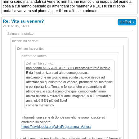
non ci sono mai andati su Venere, non hanno manco una mappa del pianeta,
cosa a cui hanno pensato gli americani coi mariner 9 e 10, i russi ci sono
andati a vanvera sul pianeta, per il loro affrettato primato
Re: Vita su venere?
↓
bleffort
21/11/2019, 16:11
Zelman ha scritto:
bleffort ha scritto:
Zelman ha scritto:
bleffort ha scritto:
Zelman ha scritto:
non hanno NESSUN REPERTO per stabilire l'età iniziale
E da lì poi arrivare ad altre conseguenze...
mettiamo che un giorno una sonda
capace
riesca ad
atterrare su quell'inferno di Venere, prendere del materiale
e poi riportarlo a Terra, o forse anche un campione di
atmosfera, e stabiliscano che quei componenti hanno
un'eta di oltre 6 miliardi di anni, magari 8, 9 o 10 miliardi di
anni, cioè BEN più del Sole!
come la mettiamo?
Informati, una serie di Sonde sovietiche sono riuscite ad
atterrare su Venere.
https://it.wikipedia.org/wiki/Programma_Venera
che ci siano state per lo più solo sonde sovietiche inviate su Venere lo