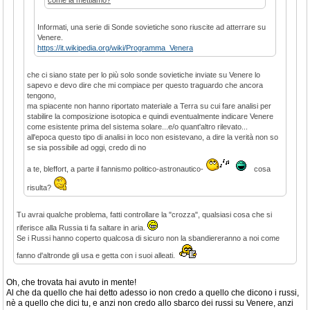
come la mettiamo?
Informati, una serie di Sonde sovietiche sono riuscite ad atterrare su
Venere.
https://it.wikipedia.org/wiki/Programma_Venera
che ci siano state per lo più solo sonde sovietiche inviate su Venere lo
sapevo e devo dire che mi compiace per questo traguardo che ancora
tengono,
ma spiacente non hanno riportato materiale a Terra su cui fare analisi per
stabilire la composizione isotopica e quindi eventualmente indicare Venere
come esistente prima del sistema solare...e/o quant'altro rilevato...
all'epoca questo tipo di analisi in loco non esistevano, a dire la verità non so
se sia possibile ad oggi, credo di no
a te, bleffort, a parte il fannismo politico-astronautico-
cosa
risulta?
Tu avrai qualche problema, fatti controllare la "crozza", qualsiasi cosa che si
riferisce alla Russia ti fa saltare in aria.
Se i Russi hanno coperto qualcosa di sicuro non la sbandiereranno a noi come
fanno d'altronde gli usa e getta con i suoi alleati.
Oh, che trovata hai avuto in mente!
Al che da quello che hai detto adesso io non credo a quello che dicono i russi,
nè a quello che dici tu, e anzi non credo allo sbarco dei russi su Venere, anzi