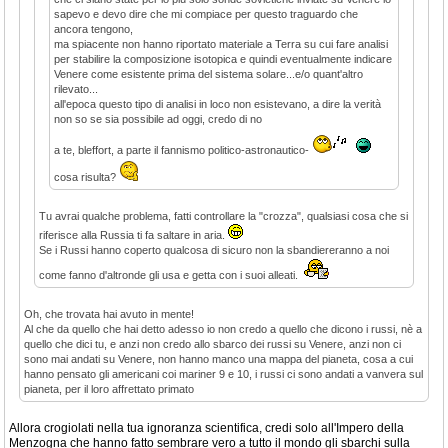
sapevo e devo dire che mi compiace per questo traguardo che
ancora tengono,
ma spiacente non hanno riportato materiale a Terra su cui fare analisi
per stabilire la composizione isotopica e quindi eventualmente indicare
Venere come esistente prima del sistema solare...e/o quant'altro
rilevato...
all'epoca questo tipo di analisi in loco non esistevano, a dire la verità
non so se sia possibile ad oggi, credo di no
a te, bleffort, a parte il fannismo politico-astronautico-
cosa risulta?
Tu avrai qualche problema, fatti controllare la "crozza", qualsiasi cosa che si
riferisce alla Russia ti fa saltare in aria.
Se i Russi hanno coperto qualcosa di sicuro non la sbandiereranno a noi
come fanno d'altronde gli usa e getta con i suoi alleati.
Oh, che trovata hai avuto in mente!
Al che da quello che hai detto adesso io non credo a quello che dicono i russi, nè a
quello che dici tu, e anzi non credo allo sbarco dei russi su Venere, anzi non ci
sono mai andati su Venere, non hanno manco una mappa del pianeta, cosa a cui
hanno pensato gli americani coi mariner 9 e 10, i russi ci sono andati a vanvera sul
pianeta, per il loro affrettato primato
Allora crogiolati nella tua ignoranza scientifica, credi solo all'Impero della
Menzogna che hanno fatto sembrare vero a tutto il mondo gli sbarchi sulla