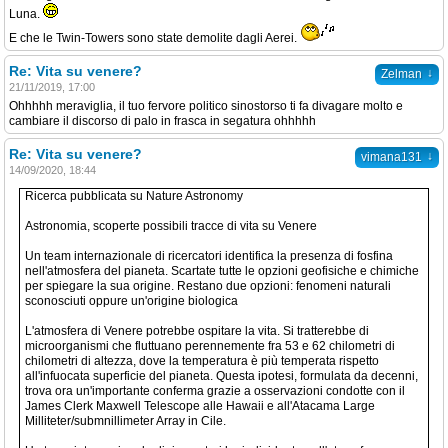
Luna.
E che le Twin-Towers sono state demolite dagli Aerei.
Re: Vita su venere?
↓
Zelman
21/11/2019, 17:00
Ohhhhh meraviglia, il tuo fervore politico sinostorso ti fa divagare molto e
cambiare il discorso di palo in frasca in segatura ohhhhh
Re: Vita su venere?
↓
vimana131
14/09/2020, 18:44
Ricerca pubblicata su Nature Astronomy
Astronomia, scoperte possibili tracce di vita su Venere
Un team internazionale di ricercatori identifica la presenza di fosfina
nell'atmosfera del pianeta. Scartate tutte le opzioni geofisiche e chimiche
per spiegare la sua origine. Restano due opzioni: fenomeni naturali
sconosciuti oppure un'origine biologica
L'atmosfera di Venere potrebbe ospitare la vita. Si tratterebbe di
microorganismi che fluttuano perennemente fra 53 e 62 chilometri di
chilometri di altezza, dove la temperatura è più temperata rispetto
all'infuocata superficie del pianeta. Questa ipotesi, formulata da decenni,
trova ora un'importante conferma grazie a osservazioni condotte con il
James Clerk Maxwell Telescope alle Hawaii e all'Atacama Large
Milliteter/submnillimeter Array in Cile.