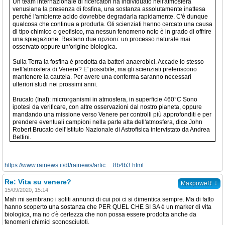
Un team internazionale di ricercatori ha individuato nell'atmosfera
venusiana la presenza di fosfina, una sostanza assolutamente inattesa
perché l'ambiente acido dovrebbe degradarla rapidamente. C'è dunque
qualcosa che continua a produrla. Gli scienziati hanno cercato una causa
di tipo chimico o geofisico, ma nessun fenomeno noto è in grado di offrire
una spiegazione. Restano due opzioni: un processo naturale mai
osservato oppure un'origine biologica.
Sulla Terra la fosfina è prodotta da batteri anaerobici. Accade lo stesso
nell'atmosfera di Venere? E' possibile, ma gli scienziati preferiscono
mantenere la cautela. Per avere una conferma saranno necessari
ulteriori studi nei prossimi anni.
Brucato (Inaf): microrganismi in atmosfera, in superficie 460°C Sono
ipotesi da verificare, con altre osservazioni dal nostro pianeta, oppure
mandando una missione verso Venere per controlli più approfonditi e per
prendere eventuali campioni nella parte alta dell'atmosfera, dice John
Robert Brucato dell'Istituto Nazionale di Astrofisica intervistato da Andrea
Bettini.
https://www.rainews.it/dl/rainews/artic ... 8b4b3.html
Re: Vita su venere?
↓
MaxpoweR
15/09/2020, 15:14
Mah mi sembrano i soliti annunci di cui poi ci si dimentica sempre. Ma di fatto
hanno scoperto una sostanza che PER QUEL CHE SI SA è un marker di vita
biologica, ma no c'è certezza che non possa essere prodotta anche da
fenomeni chimici sconosciutoti.