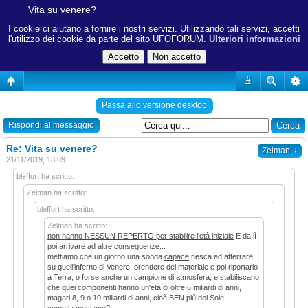
Vita su venere?
I cookie ci aiutano a fornire i nostri servizi. Utilizzando tali servizi, accetti
l'utilizzo dei cookie da parte del sito UFOFORUM.
Ulteriori informazioni
#
Passa allo versione desktop
Rispondi al messaggio
Re: Vita su venere?
↓
Zelman
21/11/2019, 13:09
bleffort ha scritto:
Zelman ha scritto:
bleffort ha scritto:
Zelman ha scritto:
non hanno NESSUN REPERTO per stabilire l'età iniziale
E da lì
poi arrivare ad altre conseguenze...
mettiamo che un giorno una sonda
capace
riesca ad atterrare
su quell'inferno di Venere, prendere del materiale e poi riportarlo
a Terra, o forse anche un campione di atmosfera, e stabiliscano
che quei componenti hanno un'eta di oltre 6 miliardi di anni,
magari 8, 9 o 10 miliardi di anni, cioè BEN più del Sole!