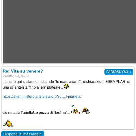
Re: Vita su venere?
↓
FABIOSKY63
27/08/2023, 06:32
...anche qui si stanno mettendo "le mani avanti"...dichiarazioni ESEMPLARI di
una scienteista "fino a ieri" plateale...
https://alienimistero.altervista.org/sc ... l-pianeta/
c'è rimasta l'arietta!..e puzza di "fosfina"...
Rispondi al messaggio