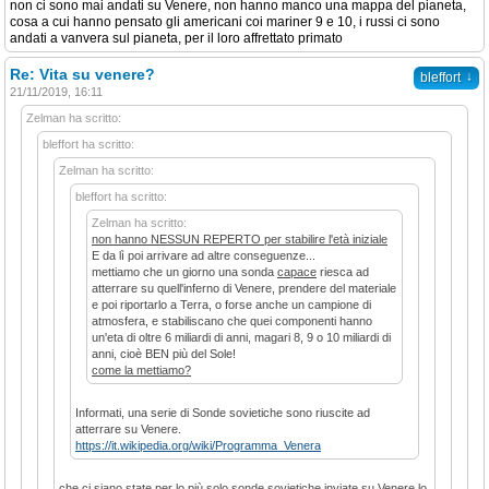
non ci sono mai andati su Venere, non hanno manco una mappa del pianeta,
cosa a cui hanno pensato gli americani coi mariner 9 e 10, i russi ci sono
andati a vanvera sul pianeta, per il loro affrettato primato
Re: Vita su venere?
↓
bleffort
21/11/2019, 16:11
Zelman ha scritto:
bleffort ha scritto:
Zelman ha scritto:
bleffort ha scritto:
Zelman ha scritto:
non hanno NESSUN REPERTO per stabilire l'età iniziale
E da lì poi arrivare ad altre conseguenze...
mettiamo che un giorno una sonda
capace
riesca ad
atterrare su quell'inferno di Venere, prendere del materiale
e poi riportarlo a Terra, o forse anche un campione di
atmosfera, e stabiliscano che quei componenti hanno
un'eta di oltre 6 miliardi di anni, magari 8, 9 o 10 miliardi di
anni, cioè BEN più del Sole!
come la mettiamo?
Informati, una serie di Sonde sovietiche sono riuscite ad
atterrare su Venere.
https://it.wikipedia.org/wiki/Programma_Venera
che ci siano state per lo più solo sonde sovietiche inviate su Venere lo