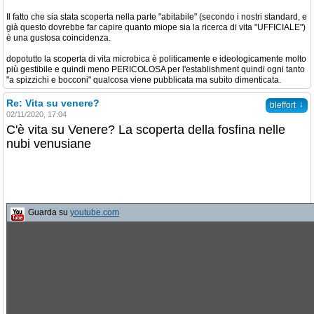
Il fatto che sia stata scoperta nella parte "abitabile" (secondo i nostri standard, e
già questo dovrebbe far capire quanto miope sia la ricerca di vita "UFFICIALE")
è una gustosa coincidenza.
dopotutto la scoperta di vita microbica è politicamente e ideologicamente molto
più gestibile e quindi meno PERICOLOSA per l'establishment quindi ogni tanto
"a spizzichi e bocconi" qualcosa viene pubblicata ma subito dimenticata.
Re: Vita su venere?
↓
bleffort
02/11/2020, 17:04
C'è vita su Venere? La scoperta della fosfina nelle
nubi venusiane
Guarda su
youtube.com