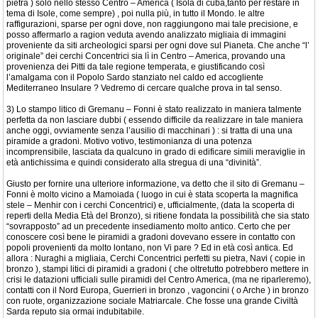
pietra ) solo nello stesso Centro – America ( Isola di cuba,tanto per restare in
tema di Isole, come sempre) , poi nulla più, in tutto il Mondo. le altre
raffigurazioni, sparse per ogni dove, non raggiungono mai tale precisione, e
posso affermarlo a ragion veduta avendo analizzato migliaia di immagini
proveniente da siti archeologici sparsi per ogni dove sul Pianeta. Che anche “l’
originale” dei cerchi Concentrici sia lì in Centro – America, provando una
provenienza dei Pitti da tale regione temperata, e giustificando così
l’amalgama con il Popolo Sardo stanziato nel caldo ed accogliente
Mediterraneo Insulare ? Vedremo di cercare qualche prova in tal senso.
3) Lo stampo litico di Gremanu – Fonni è stato realizzato in maniera talmente
perfetta da non lasciare dubbi ( essendo difficile da realizzare in tale maniera
anche oggi, ovviamente senza l’ausilio di macchinari ) : si tratta di una una
piramide a gradoni. Motivo votivo, testimonianza di una potenza
incomprensibile, lasciata da qualcuno in grado di edificare simili meraviglie in
età antichissima e quindi considerato alla stregua di una “divinità”.
Giusto per fornire una ulteriore informazione, va detto che il sito di Gremanu –
Fonni è molto vicino a Mamoiada ( luogo in cui è stata scoperta la magnifica
stele – Menhir con i cerchi Concentrici) e, ufficialmente, (data la scoperta di
reperti della Media Età del Bronzo), si ritiene fondata la possibilità che sia stato
“sovrapposto” ad un precedente insediamento molto antico. Certo che per
conoscere così bene le piramidi a gradoni dovevano essere in contatto con
popoli provenienti da molto lontano, non Vi pare ? Ed in età così antica. Ed
allora : Nuraghi a migliaia, Cerchi Concentrici perfetti su pietra, Navi ( copie in
bronzo ), stampi litici di piramidi a gradoni ( che oltretutto potrebbero mettere in
crisi le datazioni ufficiali sulle piramidi del Centro America, (ma ne riparleremo),
contatti con il Nord Europa, Guerrieri in bronzo , vagoncini ( o Arche ) in bronzo
con ruote, organizzazione sociale Matriarcale. Che fosse una grande Civiltà
Sarda reputo sia ormai indubitabile.