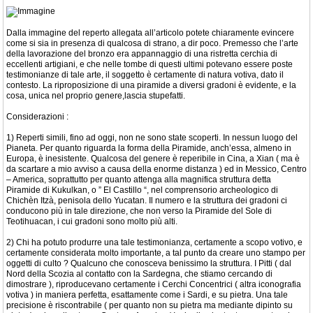
Dalla immagine del reperto allegata all’articolo potete chiaramente evincere
come si sia in presenza di qualcosa di strano, a dir poco. Premesso che l’arte
della lavorazione del bronzo era appannaggio di una ristretta cerchia di
eccellenti artigiani, e che nelle tombe di questi ultimi potevano essere poste
testimonianze di tale arte, il soggetto è certamente di natura votiva, dato il
contesto. La riproposizione di una piramide a diversi gradoni è evidente, e la
cosa, unica nel proprio genere,lascia stupefatti.
Considerazioni :
1) Reperti simili, fino ad oggi, non ne sono state scoperti. In nessun luogo del
Pianeta. Per quanto riguarda la forma della Piramide, anch’essa, almeno in
Europa, è inesistente. Qualcosa del genere è reperibile in Cina, a Xian ( ma è
da scartare a mio avviso a causa della enorme distanza ) ed in Messico, Centro
– America, soprattutto per quanto attenga alla magnifica struttura detta
Piramide di Kukulkan, o ” El Castillo “, nel comprensorio archeologico di
Chichèn Itzà, penisola dello Yucatan. Il numero e la struttura dei gradoni ci
conducono più in tale direzione, che non verso la Piramide del Sole di
Teotihuacan, i cui gradoni sono molto più alti.
2) Chi ha potuto produrre una tale testimonianza, certamente a scopo votivo, e
certamente considerata molto importante, a tal punto da creare uno stampo per
oggetti di culto ? Qualcuno che conosceva benissimo la struttura. I Pitti ( dal
Nord della Scozia al contatto con la Sardegna, che stiamo cercando di
dimostrare ), riproducevano certamente i Cerchi Concentrici ( altra iconografia
votiva ) in maniera perfetta, esattamente come i Sardi, e su pietra. Una tale
precisione è riscontrabile ( per quanto non su pietra ma mediante dipinto su