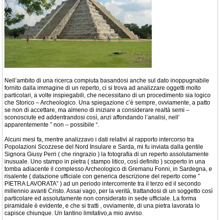
Nell’ambito di una ricerca compiuta basandosi anche sul dato inoppugnabile
fornito dalla immagine di un reperto, ci si trova ad analizzare oggetti molto
particolari, a volte inspiegabili, che necessitano di un procedimento sia logico
che Storico – Archeologico. Una spiegazione c’è sempre, ovviamente, a patto
se non di accettare, ma almeno di iniziare a considerare realtà semi –
sconosciute ed addentrandosi così, anzi affondando l’analisi, nell’
apparentemente ” non – possibile “.
Alcuni mesi fa, mentre analizzavo i dati relativi al rapporto intercorso tra
Popolazioni Scozzese del Nord Insulare e Sarda, mi fu inviata dalla gentile
Signora Giusy Perri ( che ringrazio ) la fotografia di un reperto assolutamente
inusuale. Uno stampo in pietra ( stampo litico, così definito ) scoperto in una
tomba adiacente il complesso Archeologico di Gremanu Fonni, in Sardegna, e
risalente ( datazione ufficiale con generica descrizione del reperto come ”
PIETRA LAVORATA” ) ad un periodo intercorrente tra il terzo ed il secondo
millennio avanti Cristo. Assai vago, per la verità, trattandosi di un soggetto così
particolare ed assolutamente non considerato in sede ufficiale. La forma
piramidale è evidente, e che si tratti , ovviamente, di una pietra lavorata lo
capisce chiunque. Un tantino limitativo,a mio avviso.