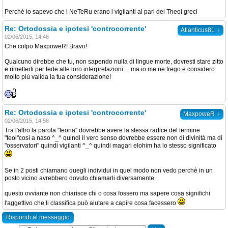
Perché io sapevo che i NeTeRu erano i vigilanti al pari dei Theoi greci
Re: Ortodossia e ipotesi 'controcorrente'
↓
Atlanticus81
02/06/2015, 14:46
Che colpo MaxpoweR! Bravo!
Qualcuno direbbe che tu, non sapendo nulla di lingue morte, dovresti stare zitto
e rimetterti per fede alle loro interpretazioni ... ma io me ne frego e considero
molto più valida la tua considerazione!
Re: Ortodossia e ipotesi 'controcorrente'
↓
MaxpoweR
02/06/2015, 14:58
Tra l'altro la parola "teoria" dovrebbe avere la stessa radice del termine
"teoi"così a naso ^_^ quindi il vero senso dovrebbe essere non di divinità ma di
"osservatori" quindi vigilanti ^_^ quindi magari elohim ha lo stesso significato
Se in 2 posti chiamano quegli individui in quel modo non vedo perchè in un
posto vicino avrebbero dovuto chiamarli diversamente.
questo ovviante non chiarisce chi o cosa fossero ma sapere cosa significhi
l'aggettivo che li classifica può aiutare a capire cosa facessero
Rispondi al messaggio