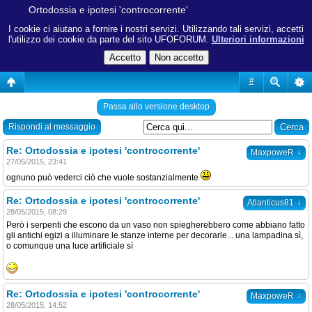
Ortodossia e ipotesi 'controcorrente'
I cookie ci aiutano a fornire i nostri servizi. Utilizzando tali servizi, accetti
l'utilizzo dei cookie da parte del sito UFOFORUM.
Ulteriori informazioni
#
Passa allo versione desktop
Rispondi al messaggio
Re: Ortodossia e ipotesi 'controcorrente'
↓
MaxpoweR
27/05/2015, 23:41
ognuno può vederci ciò che vuole sostanzialmente
Re: Ortodossia e ipotesi 'controcorrente'
↓
Atlanticus81
28/05/2015, 08:29
Però i serpenti che escono da un vaso non spiegherebbero come abbiano fatto
gli antichi egizi a illuminare le stanze interne per decorarle... una lampadina sì,
o comunque una luce artificiale sì
Re: Ortodossia e ipotesi 'controcorrente'
↓
MaxpoweR
28/05/2015, 14:52