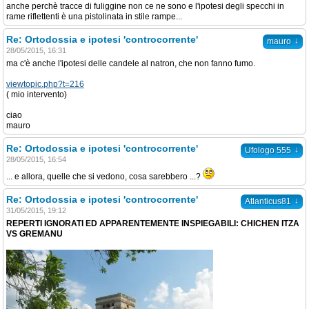
anche perchè tracce di fuliggine non ce ne sono e l'ipotesi degli specchi in
rame riflettenti è una pistolinata in stile rampe...
Re: Ortodossia e ipotesi 'controcorrente'
↓
mauro
28/05/2015, 16:31
ma c'è anche l'ipotesi delle candele al natron, che non fanno fumo.
viewtopic.php?t=216
( mio intervento)
ciao
mauro
Re: Ortodossia e ipotesi 'controcorrente'
↓
Ufologo 555
28/05/2015, 16:54
... e allora, quelle che si vedono, cosa sarebbero ...?
Re: Ortodossia e ipotesi 'controcorrente'
↓
Atlanticus81
31/05/2015, 19:12
REPERTI IGNORATI ED APPARENTEMENTE INSPIEGABILI: CHICHEN ITZA
VS GREMANU