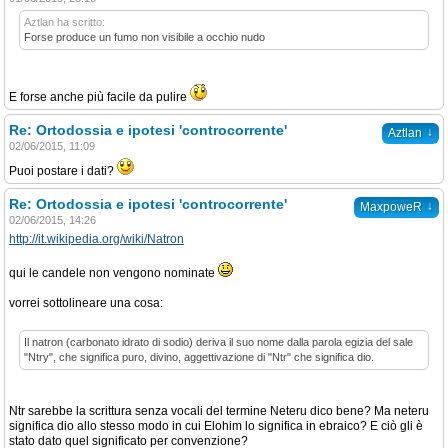
Aztlan ha scritto:
Forse produce un fumo non visibile a occhio nudo
E forse anche più facile da pulire
Re: Ortodossia e ipotesi 'controcorrente'
↓
Aztlan
02/06/2015, 11:09
Puoi postare i dati?
Re: Ortodossia e ipotesi 'controcorrente'
↓
MaxpoweR
02/06/2015, 14:26
http://it.wikipedia.org/wiki/Natron
qui le candele non vengono nominate
vorrei sottolineare una cosa:
Il natron (carbonato idrato di sodio) deriva il suo nome dalla parola egizia del sale
"Ntry", che significa puro, divino, aggettivazione di "Ntr" che significa dio.
Ntr sarebbe la scrittura senza vocali del termine Neteru dico bene? Ma neteru
significa dio allo stesso modo in cui Elohim lo significa in ebraico? E ciò gli è
stato dato quel significato per convenzione?