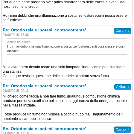
Per quanto bene possano aver pulito rimarrebbero delle tracce rilevabili dai
nostri strumenti credo.
Ho i miei dubbi che una illuminazione a sostanze fosforescenti possa essere
così efficace.
Re: Ortodossia e ipotesi 'controcorrente'
↓
Xanax
01/06/2015, 18:36
Aztlan ha scritto:
Ho i miei dubbi che una illuminazione a sostanze fosforescenti possa essere così
efficace.
Mica avrebbero dovuto usare una sola lampada fluorescente per illuminare
una stamza.
Comunque resta la questione delle candele al natron senza fumo
Re: Ortodossia e ipotesi 'controcorrente'
↓
Aztlan
01/06/2015, 20:11
Mi chiedo come faccia a non fare fumo, qualunque combustione chimica
produce per forza scarti che poi sono la maggioranza della energia presente
nella massa iniziale.
Forse produce un fumo non visibile a occhio nudo ma l' inquinamento dell'
ambiente ci sarebbe lo stesso.
Re: Ortodossia e ipotesi 'controcorrente'
↓
Xanax
01/06/2015, 23:16