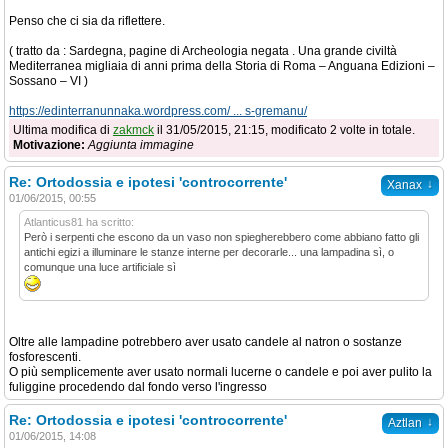
Penso che ci sia da riflettere.
( tratto da : Sardegna, pagine di Archeologia negata . Una grande civiltà
Mediterranea migliaia di anni prima della Storia di Roma – Anguana Edizioni –
Sossano – VI )
https://edinterranunnaka.wordpress.com/ ... s-gremanu/
Ultima modifica di
zakmck
il 31/05/2015, 21:15, modificato 2 volte in totale.
Motivazione:
Aggiunta immagine
Re: Ortodossia e ipotesi 'controcorrente'
↓
Xanax
01/06/2015, 00:55
Atlanticus81 ha scritto:
Però i serpenti che escono da un vaso non spiegherebbero come abbiano fatto gli
antichi egizi a illuminare le stanze interne per decorarle... una lampadina sì, o
comunque una luce artificiale sì
Oltre alle lampadine potrebbero aver usato candele al natron o sostanze
fosforescenti.
O più semplicemente aver usato normali lucerne o candele e poi aver pulito la
fuliggine procedendo dal fondo verso l'ingresso
Re: Ortodossia e ipotesi 'controcorrente'
↓
Aztlan
01/06/2015, 14:08