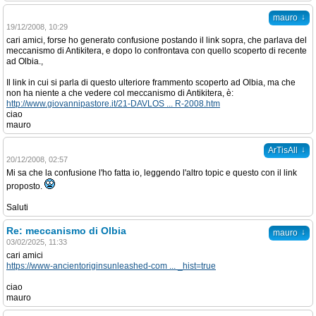
↓
mauro
19/12/2008, 10:29
cari amici, forse ho generato confusione postando il link sopra, che parlava del
meccanismo di Antikitera, e dopo lo confrontava con quello scoperto di recente
ad Olbia.,
Il link in cui si parla di questo ulteriore frammento scoperto ad Olbia, ma che
non ha niente a che vedere col meccanismo di Antikitera, è:
http://www.giovannipastore.it/21-DAVLOS ... R-2008.htm
ciao
mauro
↓
ArTisAll
20/12/2008, 02:57
Mi sa che la confusione l'ho fatta io, leggendo l'altro topic e questo con il link
proposto.
Saluti
Re: meccanismo di Olbia
↓
mauro
03/02/2025, 11:33
cari amici
https://www-ancientoriginsunleashed-com ... _hist=true
ciao
mauro