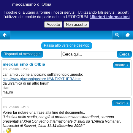
meccanismo di Olbia
I cookie ci aiutano a fornire i nostri servizi. Utilizzando tali servizi, accetti
l'utilizzo dei cookie da parte del sito UFOFORUM.
Ulteriori informazioni
Passa allo versione desktop
Rispondi al messaggio
meccanismo di Olbia
↓
mauro
16/12/2008, 21:33
cari amici , come anticipato sull'altro topic ,questo:
http://www.giovannipastore.it/ANTIKYTHERA.htm
da un'amica di un altro forum
ciao
mauro
↓
Lawliet
16/12/2008, 23:13
Vorrei far notare una frase alla fine del documento..
"
I risultati dello studio, che già si preannunciano straordinari, saranno
presentati al XVIII Convegno Internazionale di studi su "L'Africa Romana",
Università di Sassari, Olbia
11-14 dicembre 2008
.
"
!!!