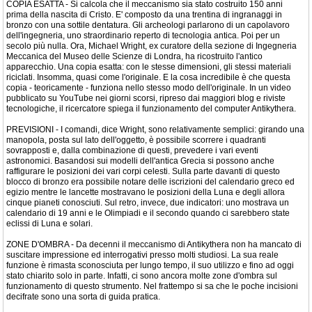
COPIA ESATTA - Si calcola che il meccanismo sia stato costruito 150 anni
prima della nascita di Cristo. E' composto da una trentina di ingranaggi in
bronzo con una sottile dentatura. Gli archeologi parlarono di un capolavoro
dell'ingegneria, uno straordinario reperto di tecnologia antica. Poi per un
secolo più nulla. Ora, Michael Wright, ex curatore della sezione di Ingegneria
Meccanica del Museo delle Scienze di Londra, ha ricostruito l'antico
apparecchio. Una copia esatta: con le stesse dimensioni, gli stessi materiali
riciclati. Insomma, quasi come l'originale. E la cosa incredibile è che questa
copia - teoricamente - funziona nello stesso modo dell'originale. In un video
pubblicato su YouTube nei giorni scorsi, ripreso dai maggiori blog e riviste
tecnologiche, il ricercatore spiega il funzionamento del computer Antikythera.
PREVISIONI - I comandi, dice Wright, sono relativamente semplici: girando una
manopola, posta sul lato dell'oggetto, è possibile scorrere i quadranti
sovrapposti e, dalla combinazione di questi, prevedere i vari eventi
astronomici. Basandosi sui modelli dell'antica Grecia si possono anche
raffigurare le posizioni dei vari corpi celesti. Sulla parte davanti di questo
blocco di bronzo era possibile notare delle iscrizioni del calendario greco ed
egizio mentre le lancette mostravano le posizioni della Luna e degli allora
cinque pianeti conosciuti. Sul retro, invece, due indicatori: uno mostrava un
calendario di 19 anni e le Olimpiadi e il secondo quando ci sarebbero state
eclissi di Luna e solari.
ZONE D'OMBRA - Da decenni il meccanismo di Antikythera non ha mancato di
suscitare impressione ed interrogativi presso molti studiosi. La sua reale
funzione è rimasta sconosciuta per lungo tempo, il suo utilizzo e fino ad oggi
stato chiarito solo in parte. Infatti, ci sono ancora molte zone d'ombra sul
funzionamento di questo strumento. Nel frattempo si sa che le poche incisioni
decifrate sono una sorta di guida pratica.