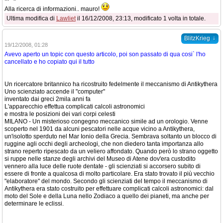
Alla ricerca di informazioni.. mauro!
Ultima modifica di
Lawliet
il 16/12/2008, 23:13, modificato 1 volta in totale.
↓
BlitzKrieg
19/12/2008, 01:28
Avevo aperto un topic con questo articolo, poi son passato di qua cosi` l'ho
cancellato e ho copiato qui il tutto
Un ricercatore britannico ha ricostruito fedelmente il meccanismo di Antikythera
Uno scienziato accende il "computer"
inventato dai greci 2mila anni fa
L'apparecchio effettua complicati calcoli astronomici
e mostra le posizioni dei vari corpi celesti
MILANO - Un misterioso congegno meccanico simile ad un orologio. Venne
scoperto nel 1901 da alcuni pescatori nelle acque vicino a Antikythera,
un'isolotto sperduto nel Mar Ionio della Grecia. Sembrava soltanto un blocco di
ruggine agli occhi degli archeologi, che non diedero tanta importanza allo
strano reperto ripescato da un veliero affondato. Quando però lo strano oggetto
si ruppe nelle stanze degli archivi del Museo di Atene dov'era custodito
vennero alla luce delle ruote dentate - gli scienziati si accorsero subito di
essere di fronte a qualcosa di molto particolare. Era stato trovato il più vecchio
"elaboratore" del mondo. Secondo gli scienziati del tempo il meccanismo di
Antikythera era stato costruito per effettuare complicati calcoli astronomici: dal
moto del Sole e della Luna nello Zodiaco a quello dei pianeti, ma anche per
determinare le eclissi.