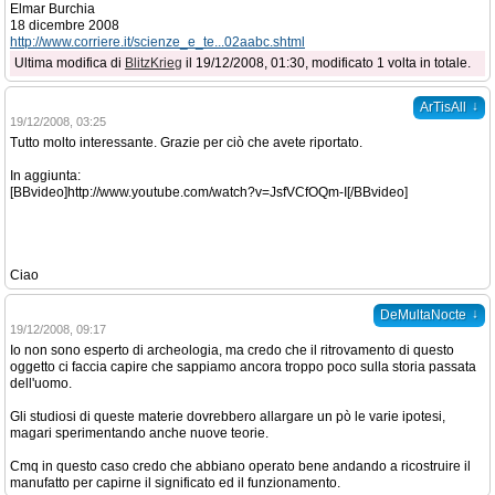
Elmar Burchia
18 dicembre 2008
http://www.corriere.it/scienze_e_te...02aabc.shtml
Ultima modifica di
BlitzKrieg
il 19/12/2008, 01:30, modificato 1 volta in totale.
↓
ArTisAll
19/12/2008, 03:25
Tutto molto interessante. Grazie per ciò che avete riportato.
In aggiunta:
[BBvideo]http://www.youtube.com/watch?v=JsfVCfOQm-I[/BBvideo]
Ciao
↓
DeMultaNocte
19/12/2008, 09:17
Io non sono esperto di archeologia, ma credo che il ritrovamento di questo
oggetto ci faccia capire che sappiamo ancora troppo poco sulla storia passata
dell'uomo.
Gli studiosi di queste materie dovrebbero allargare un pò le varie ipotesi,
magari sperimentando anche nuove teorie.
Cmq in questo caso credo che abbiano operato bene andando a ricostruire il
manufatto per capirne il significato ed il funzionamento.