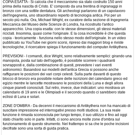
COPIA ESATTA - Si calcola che il meccanismo sia stato costruito 150 anni
prima della nascita di Cristo. E' composto da una trentina di ingranaggi in
bronzo con una sottile dentatura. Gli archeologi parlarono di un capolavoro
dell'ingegneria, uno straordinario reperto di tecnologia antica. Poi per un
secolo più nulla. Ora, Michael Wright, ex curatore della sezione di Ingegneria
Meccanica del Museo delle Scienze di Londra, ha ricostruito l'antico
apparecchio. Una copia esatta: con le stesse dimensioni, gli stessi materiali
riciclati. Insomma, quasi come l'originale. E la cosa incredibile è che questa
copia - teoricamente - funziona nello stesso modo dell'originale. In un video
pubblicato su YouTube nei giorni scorsi, ripreso dai maggiori blog e riviste
tecnologiche, il ricercatore spiega il funzionamento del computer Antikythera.
PREVISIONI - I comandi, dice Wright, sono relativamente semplici: girando una
manopola, posta sul lato dell'oggetto, è possibile scorrere i quadranti
sovrapposti e, dalla combinazione di questi, prevedere i vari eventi
astronomici. Basandosi sui modelli dell'antica Grecia si possono anche
raffigurare le posizioni dei vari corpi celesti. Sulla parte davanti di questo
blocco di bronzo era possibile notare delle iscrizioni del calendario greco ed
egizio mentre le lancette mostravano le posizioni della Luna e degli allora
cinque pianeti conosciuti. Sul retro, invece, due indicatori: uno mostrava un
calendario di 19 anni e le Olimpiadi e il secondo quando ci sarebbero state
eclissi di Luna e solari.
ZONE D'OMBRA - Da decenni il meccanismo di Antikythera non ha mancato di
suscitare impressione ed interrogativi presso molti studiosi. La sua reale
funzione è rimasta sconosciuta per lungo tempo, il suo utilizzo e fino ad oggi
stato chiarito solo in parte. Infatti, ci sono ancora molte zone d'ombra sul
funzionamento di questo strumento. Nel frattempo si sa che le poche incisioni
decifrate sono una sorta di guida pratica.