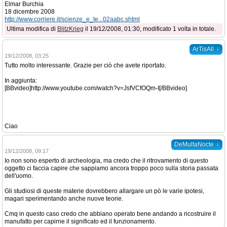
Elmar Burchia
18 dicembre 2008
http://www.corriere.it/scienze_e_te...02aabc.shtml
Ultima modifica di
BlitzKrieg
il 19/12/2008, 01:30, modificato 1 volta in totale.
↓
ArTisAll
19/12/2008, 03:25
Tutto molto interessante. Grazie per ciò che avete riportato.
In aggiunta:
[BBvideo]http://www.youtube.com/watch?v=JsfVCfOQm-I[/BBvideo]
Ciao
↓
DeMultaNocte
19/12/2008, 09:17
Io non sono esperto di archeologia, ma credo che il ritrovamento di questo
oggetto ci faccia capire che sappiamo ancora troppo poco sulla storia passata
dell'uomo.
Gli studiosi di queste materie dovrebbero allargare un pò le varie ipotesi,
magari sperimentando anche nuove teorie.
Cmq in questo caso credo che abbiano operato bene andando a ricostruire il
manufatto per capirne il significato ed il funzionamento.