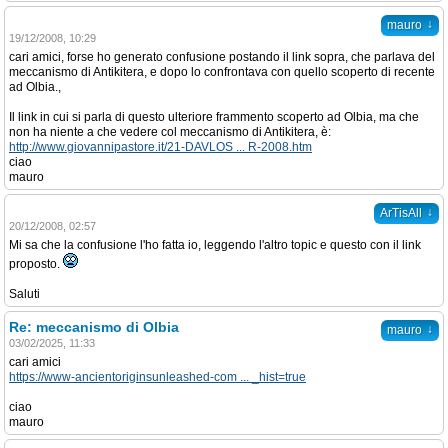
↓
mauro
19/12/2008, 10:29
cari amici, forse ho generato confusione postando il link sopra, che parlava del
meccanismo di Antikitera, e dopo lo confrontava con quello scoperto di recente
ad Olbia.,
Il link in cui si parla di questo ulteriore frammento scoperto ad Olbia, ma che
non ha niente a che vedere col meccanismo di Antikitera, è:
http://www.giovannipastore.it/21-DAVLOS ... R-2008.htm
ciao
mauro
↓
ArTisAll
20/12/2008, 02:57
Mi sa che la confusione l'ho fatta io, leggendo l'altro topic e questo con il link
proposto.
Saluti
Re: meccanismo di Olbia
↓
mauro
03/02/2025, 11:33
cari amici
https://www-ancientoriginsunleashed-com ... _hist=true
ciao
mauro