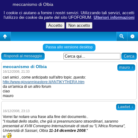
meccanismo di Olbia
I cookie ci aiutano a fornire i nostri servizi. Utilizzando tali servizi, accetti
l'utilizzo dei cookie da parte del sito UFOFORUM.
Ulteriori informazioni
Passa allo versione desktop
Rispondi al messaggio
meccanismo di Olbia
↓
mauro
16/12/2008, 21:33
cari amici , come anticipato sull'altro topic ,questo:
http://www.giovannipastore.it/ANTIKYTHERA.htm
da un'amica di un altro forum
ciao
mauro
↓
Lawliet
16/12/2008, 23:13
Vorrei far notare una frase alla fine del documento..
"
I risultati dello studio, che già si preannunciano straordinari, saranno
presentati al XVIII Convegno Internazionale di studi su "L'Africa Romana",
Università di Sassari, Olbia
11-14 dicembre 2008
.
"
!!!