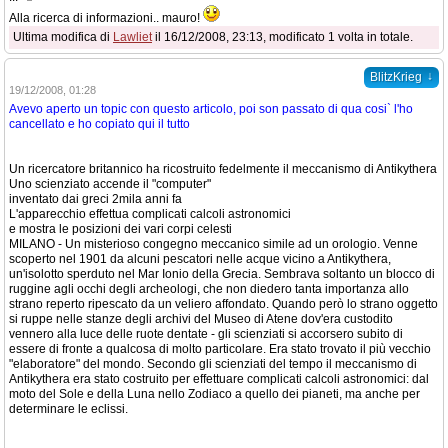
Alla ricerca di informazioni.. mauro!
Ultima modifica di
Lawliet
il 16/12/2008, 23:13, modificato 1 volta in totale.
↓
BlitzKrieg
19/12/2008, 01:28
Avevo aperto un topic con questo articolo, poi son passato di qua cosi` l'ho
cancellato e ho copiato qui il tutto
Un ricercatore britannico ha ricostruito fedelmente il meccanismo di Antikythera
Uno scienziato accende il "computer"
inventato dai greci 2mila anni fa
L'apparecchio effettua complicati calcoli astronomici
e mostra le posizioni dei vari corpi celesti
MILANO - Un misterioso congegno meccanico simile ad un orologio. Venne
scoperto nel 1901 da alcuni pescatori nelle acque vicino a Antikythera,
un'isolotto sperduto nel Mar Ionio della Grecia. Sembrava soltanto un blocco di
ruggine agli occhi degli archeologi, che non diedero tanta importanza allo
strano reperto ripescato da un veliero affondato. Quando però lo strano oggetto
si ruppe nelle stanze degli archivi del Museo di Atene dov'era custodito
vennero alla luce delle ruote dentate - gli scienziati si accorsero subito di
essere di fronte a qualcosa di molto particolare. Era stato trovato il più vecchio
"elaboratore" del mondo. Secondo gli scienziati del tempo il meccanismo di
Antikythera era stato costruito per effettuare complicati calcoli astronomici: dal
moto del Sole e della Luna nello Zodiaco a quello dei pianeti, ma anche per
determinare le eclissi.