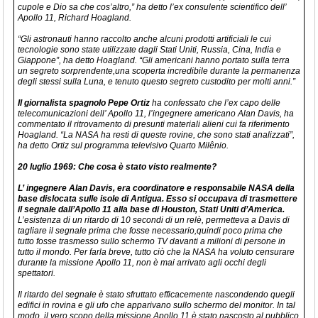
cupole e Dio sa che cos’altro,” ha detto l’ex consulente scientifico dell’
Apollo 11, Richard Hoagland.
“Gli astronauti hanno raccolto anche alcuni prodotti artificiali le cui
tecnologie sono state utilizzate dagli Stati Uniti, Russia, Cina, India e
Giappone”, ha detto Hoagland. “Gli americani hanno portato sulla terra
un segreto sorprendente,una scoperta incredibile durante la permanenza
degli stessi sulla Luna, e tenuto questo segreto custodito per molti anni.”
Il giornalista spagnolo Pepe Ortiz
ha confessato che l’ex capo delle
telecomunicazioni dell’ Apollo 11, l’ingegnere americano Alan Davis, ha
commentato il ritrovamento di presunti materiali alieni cui fa riferimento
Hoagland. “La NASA ha resti di queste rovine, che sono stati analizzati”,
ha detto Ortiz sul programma televisivo Quarto Milênio.
20 luglio 1969: Che cosa è stato visto realmente?
L’ ingegnere Alan Davis, era coordinatore e responsabile NASA della
base dislocata sulle isole di Antigua. Esso si occupava di trasmettere
il segnale dall’Apollo 11 alla base di Houston, Stati Uniti d’America.
L’esistenza di un ritardo di 10 secondi di un relè, permetteva a Davis di
tagliare il segnale prima che fosse necessario,quindi poco prima che
tutto fosse trasmesso sullo schermo TV davanti a milioni di persone in
tutto il mondo. Per farla breve, tutto ciò che la NASA ha voluto censurare
durante la missione Apollo 11, non è mai arrivato agli occhi degli
spettatori.
Il ritardo del segnale è stato sfruttato efficacemente nascondendo quegli
edifici in rovina e gli ufo che apparivano sullo schermo del monitor. In tal
modo, il vero scopo della missione Apollo 11 è stato nascosto al pubblico