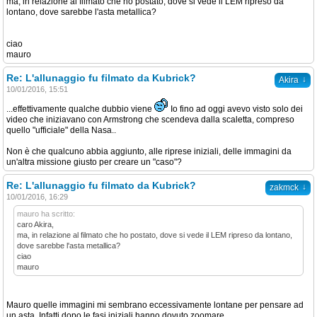
ma, in relazione al filmato che ho postato, dove si vede il LEM ripreso da
lontano, dove sarebbe l'asta metallica?
ciao
mauro
Re: L'allunaggio fu filmato da Kubrick?
↓
Akira
10/01/2016, 15:51
...effettivamente qualche dubbio viene
Io fino ad oggi avevo visto solo dei
video che iniziavano con Armstrong che scendeva dalla scaletta, compreso
quello "ufficiale" della Nasa..
Non è che qualcuno abbia aggiunto, alle riprese iniziali, delle immagini da
un'altra missione giusto per creare un "caso"?
Re: L'allunaggio fu filmato da Kubrick?
↓
zakmck
10/01/2016, 16:29
mauro ha scritto:
caro Akira,
ma, in relazione al filmato che ho postato, dove si vede il LEM ripreso da lontano,
dove sarebbe l'asta metallica?
ciao
mauro
Mauro quelle immagini mi sembrano eccessivamente lontane per pensare ad
un asta. Infatti dopo le fasi iniziali hanno dovuto zoomare.