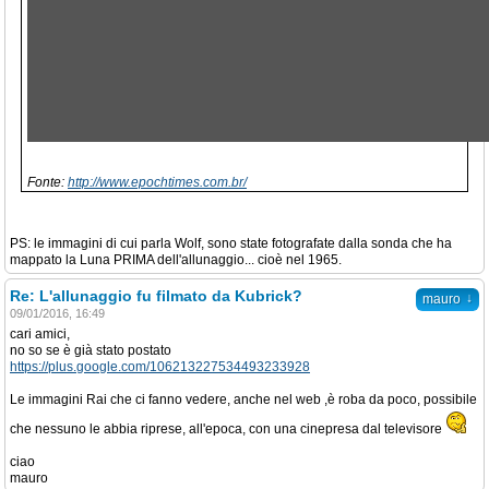
Fonte:
http://www.epochtimes.com.br/
PS: le immagini di cui parla Wolf, sono state fotografate dalla sonda che ha
mappato la Luna PRIMA dell'allunaggio... cioè nel 1965.
Re: L'allunaggio fu filmato da Kubrick?
↓
mauro
09/01/2016, 16:49
cari amici,
no so se è già stato postato
https://plus.google.com/106213227534493233928
Le immagini Rai che ci fanno vedere, anche nel web ,è roba da poco, possibile
che nessuno le abbia riprese, all'epoca, con una cinepresa dal televisore
ciao
mauro