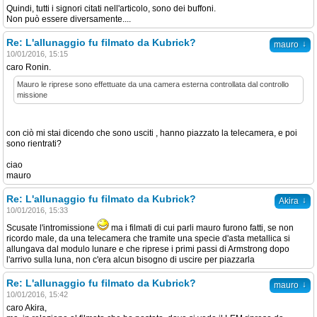
Quindi, tutti i signori citati nell'articolo, sono dei buffoni.
Non può essere diversamente....
Re: L'allunaggio fu filmato da Kubrick?
↓
mauro
10/01/2016, 15:15
caro Ronin.
Mauro le riprese sono effettuate da una camera esterna controllata dal controllo
missione
con ciò mi stai dicendo che sono usciti , hanno piazzato la telecamera, e poi
sono rientrati?
ciao
mauro
Re: L'allunaggio fu filmato da Kubrick?
↓
Akira
10/01/2016, 15:33
Scusate l'intromissione
ma i filmati di cui parli mauro furono fatti, se non
ricordo male, da una telecamera che tramite una specie d'asta metallica si
allungava dal modulo lunare e che riprese i primi passi di Armstrong dopo
l'arrivo sulla luna, non c'era alcun bisogno di uscire per piazzarla
Re: L'allunaggio fu filmato da Kubrick?
↓
mauro
10/01/2016, 15:42
caro Akira,