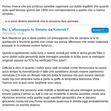
Penso invece che più proficuo sarebbe ragionare sui dubbi legittimi che quanto
visto quel famoso giorno del 1969 non corrispondesse a quello che ci hanno
venduto...
... e ci sono diversi elementi che lo possono fare pensare...
Re: L'allunaggio fu filmato da Kubrick?
↓
Ronin77
09/01/2016, 13:06
Beh Atlanticus già si deve partire col presupposto che da sempre la tv fa
spettacolo e finzione quindi non credo sia eresia affermare che molto materiale
passato in tv potesse essere farlocco...
Quindi,ricapitolando sulla luna ci siamo andati,più volte,è storia,giusto?Ma ci
sono dubbi sulla genuinità delle immagini passate in tv.Ma sono le immagini
originali oppure no?Chi ha verificato?You tube?
Difficile a dirsi in quanto i rullini sono stati occultati come denunciava la russia
poco tempo fa,rivendicando il fatto che sarebbero dovuto essere patrimonio
mondiale.C'è solo un filmato ridicolo della tv italiana che può essere ritenuto
reale ma non dimostra nulla a parte la gaffe di tempistica televisiva.Vista
l'epoca non si può certo fargliene una colpa...
Cmq,i motivi che possono aver indotto a falsificare alcune immagini possono
essere palesi,il primo su tutti è che un incidente in diretta avrebbe creato una
ritorsione enorme nella partita sugli equilibri geopolitici che si stavano
giocando russia ed usa.Fosse accaduto qualcosa in diretta oggi probabilmente
avremmo un mondo diverso.