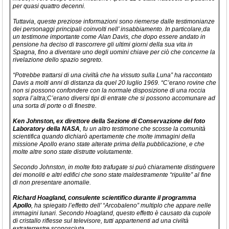
per quasi quattro decenni.
Tuttavia, queste preziose informazioni sono riemerse dalle testimonianze
dei personaggi principali coinvolti nell’ insabbiamento. In particolare,da
un testimone importante come Alan Davis, che dopo essere andato in
pensione ha deciso di trascorrere gli ultimi giorni della sua vita in
Spagna, fino a diventare uno degli uomini chiave per ciò che concerne la
rivelazione dello spazio segreto.
“Potrebbe trattarsi di una civiltà che ha vissuto sulla Luna” ha raccontato
Davis a molti anni di distanza da quel 20 luglio 1969. “C’erano rovine che
non si possono confondere con la normale disposizione di una roccia
sopra l’altra;C’erano diversi tipi di entrate che si possono accomunare ad
una sorta di porte o di finestre.
Ken Johnston, ex direttore della Sezione di Conservazione del foto
Laboratory della NASA
, fu un altro testimone che scosse la comunità
scientifica quando dichiarò apertamente che molte immagini della
missione Apollo erano state alterate prima della pubblicazione, e che
molte altre sono state distrutte volutamente.
Secondo Johnston, in molte foto trafugate si può chiaramente distinguere
dei monoliti e altri edifici che sono state maldestramente “ripulite” al fine
di non presentare anomalie.
Richard Hoagland, consulente scientifico durante il programma
Apollo
, ha spiegato l’effetto dell’ “Arcobaleno” multiplo che appare nelle
immagini lunari. Secondo Hoagland, questo effetto è causato da cupole
di cristallo riflesse sul televisore, tutti appartenenti ad una civiltà
extraterrestre sconosciuta.