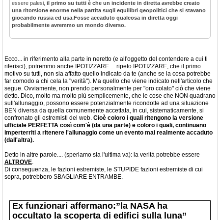
essere palesi,
il primo su tutti è che un incidente in diretta avrebbe creato
una ritorsione enorme nella partita sugli equilibri geopolitici che si stavano
giocando russia ed usa.Fosse accaduto qualcosa in diretta oggi
probabilmente avremmo un mondo diverso.
Ecco... in riferimento alla parte in neretto (e all'oggetto del contendere a cui ti
riferisci), potremmo anche IPOTIZZARE.... ripeto IPOTIZZARE, che il primo
motivo su tutti, non sia affatto quello indicato da te (anche se la cosa potrebbe
far comodo a chi cela la "verità"). Ma quello che viene indicato nell'articolo che
segue. Ovviamente, non prendo personalmente per "oro colato" ciò che viene
detto. Dico, molto ma molto più semplicemente, che le cose che NON quadrano
sull'allunaggio, possono essere potenzialmente ricondotte ad una situazione
BEN diversa da quella comunemente accettata, in cui, sistematicamente, si
confronato gli estremisti del web.
Cioè coloro i quali ritengono la versione
ufficiale PERFETTA così com'è (da una parte) e coloro i quali, continuano
imperterriti a ritenere l'allunaggio come un evento mai realmente accaduto
(dall'altra).
Detto in altre parole.... (speriamo sia l'ultima va): la verità potrebbe essere
ALTROVE
.
Di conseguenza, le fazioni estremiste, le STUPIDE fazioni estremiste di cui
sopra, potrebbero SBAGLIARE ENTRAMBE.
Ex funzionari affermano:”la NASA ha
occultato la scoperta di edifici sulla luna”