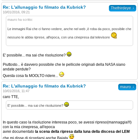
Re: L'allunaggio fu filmato da Kubrick?
↓
Thethirdeye
10/01/2016, 09:21
mauro ha scritto:
Le immagini Rai che ci fanno vedere, anche nel web ,è roba da poco, possibile che
nessuno le abbia riprese, all'epoca, con una cinepresa dal televisore
E' possibile... ma sai che risoluzione?
Piuttosto... è davvero possibile che le pellicole originali della NASA siano
andate perdute?
Questa cosa fa MOOLTO ridere...
Re: L'allunaggio fu filmato da Kubrick?
↓
mauro
10/01/2016, 11:47
caro TTE,
E' possibile... ma sai che risoluzione?
In questo caso la risoluzione interessa poco, se avessi ripreso(mannaggia!!!)
con la mia cinepresa, all'epoca
avrei documentato
la scena della ripresa dalla luna della discesa del LEM
che mi disse di ricordarsi anche Baiata