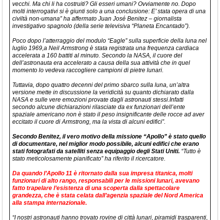
vecchi. Ma chi li ha costruiti? Gli esseri umani? Ovviamente no. Dopo
molti interrogativi si è giunti solo a una conclusione: E’ stata opera di una
civiltà non-umana” ha affermato Juan José Benitez – giornalista
investigativo spagnolo (della serie televisiva “Planeta Encantado”).
Poco dopo l’atterraggio del modulo “Eagle” sulla superficie della luna nel
luglio 1969,a Neil Armstrong è stata registrata una frequenza cardiaca
accelerata a 160 battiti al minuto. Secondo la NASA, il cuore del
dell’astronauta era accelerato a causa della sua attività che in quel
momento lo vedeva raccogliere campioni di pietre lunari.
Tuttavia, dopo quattro decenni del primo sbarco sulla luna, un’altra
versione mette in discussione la veridicità su quanto dichiarato dalla
NASA e sulle vere emozioni provate dagli astronauti stessi.Infatti
secondo alcune dichiarazioni rilasciate da ex funzionari dell’ente
spaziale americano non è stato il peso insignificante delle rocce ad aver
eccitato il cuore di Armstrong, ma la vista di alcuni edifici”.
Secondo Benitez, il vero motivo della missione “Apollo” è stato quello
di documentare, nel miglior modo possibile, alcuni edifici che erano
stati fotografati da satelliti senza equipaggio degli Stati Uniti.
“Tutto è
stato meticolosamente pianificato” ha riferito il ricercatore.
Da quando l’Apollo 11 è ritornato dalla sua impresa titanica, molti
funzionari di alto rango, responsabili per le missioni lunari, avevano
fatto trapelare l’esistenza di una scoperta dalla spettacolare
grandezza, che è stata celata dall’agenzia spaziale del Nord America
alla stampa internazionale.
“I nostri astronauti hanno trovato rovine di città lunari, piramidi trasparenti,