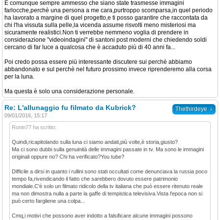
E comunque sempre ammesso che siano state trasmesse immagini
farlocche,perchè una persona a me cara,purtroppo scomparsa,in quel periodo
ha lavorato a margine di quel progetto,e ti posso garantire che raccontata da
chi l'ha vissuta sulla pelle,la vicenda assume risvolti meno misteriosi ma
sicuramente realistici.Non ti verrebbe nemmeno voglia di prendere in
considerazione "videoindagini" di santoni post moderni che chiedendo soldi
cercano di far luce a qualcosa che è accaduto più di 40 anni fa...
Poi credo possa essere più interessante discutere sui perchè abbiamo
abbandonato e sul perchè nel futuro prossimo invece riprenderemo alla corsa
per la luna.
Ma questa è solo una considerazione personale.
Re: L'allunaggio fu filmato da Kubrick?
↓
Thethirdeye
09/01/2016, 15:17
Ronin77 ha scritto:
Quindi,ricapitolando sulla luna ci siamo andati,più volte,è storia,giusto?
Ma ci sono dubbi sulla genuinità delle immagini passate in tv. Ma sono le immagini
originali oppure no? Chi ha verificato?You tube?
Difficile a dirsi in quanto i rullini sono stati occultati come denunciava la russia poco
tempo fa,rivendicando il fatto che sarebbero dovuto essere patrimonio
mondiale.C'è solo un filmato ridicolo della tv italiana che può essere ritenuto reale
ma non dimostra nulla a parte la gaffe di tempistica televisiva.Vista l'epoca non si
può certo fargliene una colpa...
Cmq,i motivi che possono aver indotto a falsificare alcune immagini possono