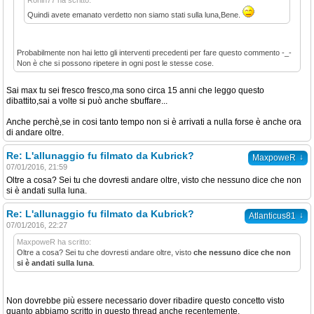
Ronin77 ha scritto:
Quindi avete emanato verdetto non siamo stati sulla luna,Bene.
Probabilmente non hai letto gli interventi precedenti per fare questo commento -_-
Non è che si possono ripetere in ogni post le stesse cose.
Sai max tu sei fresco fresco,ma sono circa 15 anni che leggo questo
dibattito,sai a volte si può anche sbuffare...
Anche perchè,se in cosi tanto tempo non si è arrivati a nulla forse è anche ora
di andare oltre.
Re: L'allunaggio fu filmato da Kubrick?
↓
MaxpoweR
07/01/2016, 21:59
Oltre a cosa? Sei tu che dovresti andare oltre, visto che nessuno dice che non
si è andati sulla luna.
Re: L'allunaggio fu filmato da Kubrick?
↓
Atlanticus81
07/01/2016, 22:27
MaxpoweR ha scritto:
Oltre a cosa? Sei tu che dovresti andare oltre, visto
che nessuno dice che non
si è andati sulla luna
.
Non dovrebbe più essere necessario dover ribadire questo concetto visto
quanto abbiamo scritto in questo thread anche recentemente.