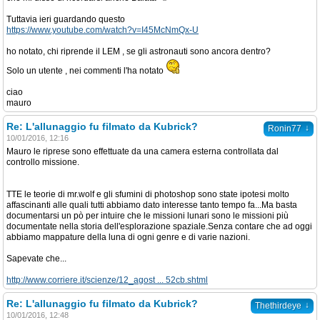
Tuttavia ieri guardando questo
https://www.youtube.com/watch?v=I45McNmQx-U
ho notato, chi riprende il LEM , se gli astronauti sono ancora dentro?
Solo un utente , nei commenti l'ha notato
ciao
mauro
Re: L'allunaggio fu filmato da Kubrick?
↓
Ronin77
10/01/2016, 12:16
Mauro le riprese sono effettuate da una camera esterna controllata dal
controllo missione.
TTE le teorie di mr.wolf e gli sfumini di photoshop sono state ipotesi molto
affascinanti alle quali tutti abbiamo dato interesse tanto tempo fa...Ma basta
documentarsi un pò per intuire che le missioni lunari sono le missioni più
documentate nella storia dell'esplorazione spaziale.Senza contare che ad oggi
abbiamo mappature della luna di ogni genre e di varie nazioni.
Sapevate che...
http://www.corriere.it/scienze/12_agost ... 52cb.shtml
Re: L'allunaggio fu filmato da Kubrick?
↓
Thethirdeye
10/01/2016, 12:48