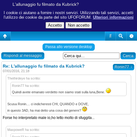
L'allunaggio fu filmato da Kubrick?
I cookie ci aiutano a fornire i nostri servizi. Utilizzando tali servizi, accetti
l'utilizzo dei cookie da parte del sito UFOFORUM.
Ulteriori informazioni
#
Passa allo versione desktop
Rispondi al messaggio
Re: L'allunaggio fu filmato da Kubrick?
↓
Ronin77
07/01/2016, 21:18
Thethirdeye ha scritto:
Ronin77 ha scritto:
Quindi avete emanato verdetto non siamo stati sulla luna,Bene.
Scusa Ronin.... ci indicheresti CHI, QUANDO e DOVE,
in questo 3AD, ha mai detto una cosa del genere?
Forse ho interpretato male io,ho letto molto di sfuggita...
MaxpoweR ha scritto: