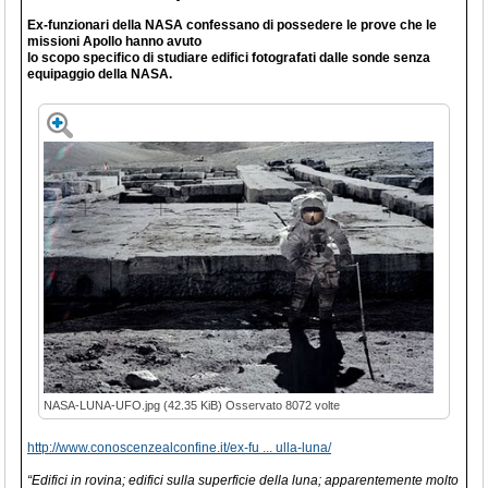
Ex-funzionari della NASA confessano di possedere le prove che le
missioni Apollo hanno avuto
lo scopo specifico di studiare edifici fotografati dalle sonde senza
equipaggio della NASA.
NASA-LUNA-UFO.jpg (42.35 KiB) Osservato 8072 volte
http://www.conoscenzealconfine.it/ex-fu ... ulla-luna/
“Edifici in rovina; edifici sulla superficie della luna; apparentemente molto