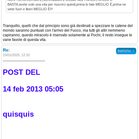
BASTA:avete solo una vita per riuscirci quindi,prima lo fate MEGLIO È,prima ne
siete fuori e liberi MEGLIO È!!!
Tranquillo, quelli che dal principio sono già destinati a spezzare le catene del
mondo saranno puntuali con l'arrivo del Fuoco, ma tutti gli altri nemmeno
capiranno, questo miracolo è riservato solamente ai Pochi, il resto insegue le
vane favole di questa vita.
Re:
↓
barionu
15/01/2025, 12:32
----------------------------------
POST DEL
14 feb 2013 05:05
quisquis