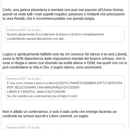
Certo, una galera planetaria e mentale non può mai piacere all'Uomo-Anima,
quindi ne vede tutti i reali aspetti negativi, paranoici e limitanti che precludono
la vera Realtà, che è incommensurabile con questa bolgia.
freelancer007 ha scritto:
Questo gli permette di scrollarselo di dosso e di torno completamente
condividendo questa liberazione con altri.
Logico e spiritualmente fattibile solo da chi conosce Sè stesso e la vera Libertà,
ossia la NON dipendenza dalle imposizioni mentali del branco schiavo, che in
esse si rifugia e viene così divorato da entità aliene e OGM, ma quelli con cui si
può condividere la Vita in Dio, il sogno eterno, sono pochissimi.
freelancer007 ha scritto:
È una cosa strana a farsi e a dirsi:QUESTO PIANETA SEMBRA FATTO APPOSTA
PER SELEZIONARE UNA MINORANZA DI ESSERI
LIBERI E CREATIVI, SANI E AUTONOMI!
So che sembra un controsenso,ma di fatto è così!
Non è affatto un controsenso, è solo il dato certo che emerge facendo un
confronto tra schiavi ipocriti e Liberi coerenti, un vaglio.
freelancer007 ha scritto: