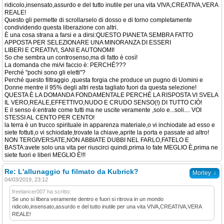
ridicolo,insensato,assurdo e del tutto inutile per una vita VIVA,CREATIVA,VERA
REALE!
Questo gli permette di scrollarselo di dosso e di torno completamente
condividendo questa liberazione con altri.
È una cosa strana a farsi e a dirsi:QUESTO PIANETA SEMBRA FATTO
APPOSTA PER SELEZIONARE UNA MINORANZA DI ESSERI
LIBERI E CREATIVI, SANI E AUTONOMI!
So che sembra un controsenso,ma di fatto è così!
La domanda che mi/vi faccio è: PERCHÉ???
Perché "pochi sono gli eletti"?
Perché questo filtraggio ,questa forgia che produce un pugno di Uomini e
Donne mentre il 95% degli altri resta tagliato fuori da questa selezione!
QUESTA È LA DOMANDA FONDAMENTALE PERCHÉ LA RISPOSTA VI SVELA
IL VERO,REALE,EFFETTIVO,NUDO E CRUDO SENSO(!) DI TUTTO CIÒ!
E il senso è:entrate come tutti ma ne uscite veramente ,solo e...soli.... VOI
STESSI AL CENTO PER CENTO!
la terra è un trucco spirituale in apparenza materiale,o vi inchiodate ad esso e
siete fottuti,o vi schiodate,trovate la chiave,aprite la porta e passate ad altro!
NON TERGIVERSATE,NON ABBIATE DUBBI NEL FARLO,FATELO E
BASTA:avete solo una vita per riuscirci quindi,prima lo fate MEGLIO È,prima ne
siete fuori e liberi MEGLIO È!!!
Re: L'allunaggio fu filmato da Kubrick?
↓
Morley
04/03/2019, 23:12
freelancer007 ha scritto:
Se uno si libera veramente dentro e fuori si ritrova in un mondo
ridicolo,insensato,assurdo e del tutto inutile per una vita VIVA,CREATIVA,VERA
REALE!