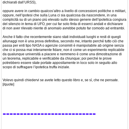
dichiarati dall’URSS),
oppure avere in cambio qualcos’altro a livello di concessioni politiche o militari,
oppure, nell’ipotesi che sulla Luna ci sia qualcosa da nascondere, in una
complicità su di un piano più elevato sullo stesso genere dell’ipotetica congiura
del silenzio in tema di UFO, per cui far solo finta di esserci andati e dichiarare
di non aver rilevato niente di anomalo avrebbe potuto far comodo ad entrambi.
Anche il fatto che recentemente siano stati individuati luoghi e resti di quegli
allunaggi non è una prova definitiva, secondo me, intanto perché tutto ciò che
passa per enti tipo NASA o agenzie consimili è manipolabile ab origine senza
che ci si possa mai interamente fidare; non è come un esperimento replicabile
da qualunque università a piacere e nemmeno è come una dimostrazione di
un teorema, replicabile e verificabile da chiunque; poi perché le prove
potrebbero essere state portate appositamente in loco solo in seguito allo
scopo di suffragare l’ipotetica truffa iniziale.
Volevo quindi chiedervi se avete letto questo libro e, se sì, che ne pensate.
[/quote]
---------------------------