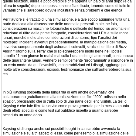
quelle relazioni, allora è poco credibile che appena un paio di anni dopo (e da
allora in seguito) dopo tutto possa essere filato liscio, tenendo conto di tutte le
variabili che si sarebbero dovute incastrare senza problemi e che elenca.
Per l’autore si è trattato di una simulazione, e a tale scopo aggiunge tutta una
parte dedicata alla discussione delle anomalie presenti in alcune foto,
considerazioni su macchine fotografiche e pellicole del tempo, su anomalie in
relazione al ritiro delle prime fotografie, considerazioni sul LEM e sulle rocce
lunari, nonché molte altre considerazioni di contorno, tipo l’analisi dei
molteplici incidenti avvenuti precedentemente, la manipolazione dei media,
l’evasivo comportamento degli astronauti coinvolti, stralci di un libro di Buzz
Aldrin “Ritorno sulla Terra” che si spiegherebbero molto bene nell’ipotesi
l’apollo 11 non giunse in realtà mai sulla Luna e che gli astronauti, con la scusa
delle quarantene lunari, vennero semplicemente “programmati” a rispondere in
un certo modo, da qui l’evasività, le contraddizioni ed i disagi; aggiunge poi
molte altre considerazioni, episodi, testimonianze che suffragherebbero la sua
tesi.
In più Kaysing sospetta della lunga fila di enti anche governativi che
collaborarono gratuitamente alla realizzazione del film “2001 odissea nello
spazio”, precisando che si tratta solo di una parte degli enti visibili. La tesi di
Kaysing è che tale film sia servito come prova generale per la messa a punto
degli effetti speciali e come test sul pubblico rispetto a quanto sarebbe
accaduto un anno dopo.
Kaysing si dilunga anche sui possibili luoghi in cui sarebbe avvenuta la
simulazione e su altri aspetti di essa, come per esempio la simulazione delle