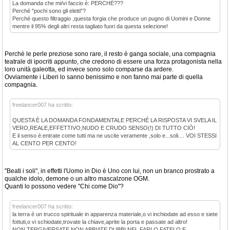
La domanda che mi/vi faccio è: PERCHÉ???
Perché "pochi sono gli eletti"?
Perché questo filtraggio ,questa forgia che produce un pugno di Uomini e Donne
mentre il 95% degli altri resta tagliato fuori da questa selezione!
Perchè le perle preziose sono rare, il resto è ganga sociale, una compagnia
teatrale di ipocriti appunto, che credono di essere una forza protagonista nella
loro unità galeotta, ed invece sono solo comparse da ardere.
Ovviamente i Liberi lo sanno benissimo e non fanno mai parte di quella
compagnia.
freelancer007 ha scritto:
QUESTA È LA DOMANDA FONDAMENTALE PERCHÉ LA RISPOSTA VI SVELA IL
VERO,REALE,EFFETTIVO,NUDO E CRUDO SENSO(!) DI TUTTO CIÒ!
E il senso è:entrate come tutti ma ne uscite veramente ,solo e...soli.... VOI STESSI
AL CENTO PER CENTO!
"Beati i soli", in effetti l'Uomo in Dio è Uno con lui, non un branco prostrato a
qualche idolo, demone o un altro mascalzone OGM.
Quanti lo possono vedere "Chi come Dio"?
freelancer007 ha scritto:
la terra è un trucco spirituale in apparenza materiale,o vi inchiodate ad esso e siete
fottuti,o vi schiodate,trovate la chiave,aprite la porta e passate ad altro!
NON TERGIVERSATE,NON ABBIATE DUBBI NEL FARLO,FATELO E