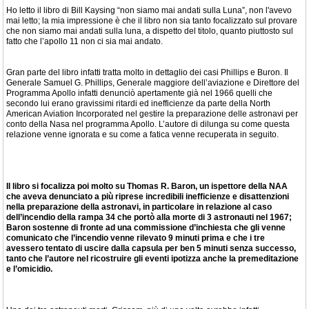
Ho letto il libro di Bill Kaysing “non siamo mai andati sulla Luna”, non l'avevo
mai letto; la mia impressione è che il libro non sia tanto focalizzato sul provare
che non siamo mai andati sulla luna, a dispetto del titolo, quanto piuttosto sul
fatto che l’apollo 11 non ci sia mai andato.
Gran parte del libro infatti tratta molto in dettaglio dei casi Phillips e Buron. Il
Generale Samuel G. Phillips, Generale maggiore dell’aviazione e Direttore del
Programma Apollo infatti denunciò apertamente già nel 1966 quelli che
secondo lui erano gravissimi ritardi ed inefficienze da parte della North
American Aviation Incorporated nel gestire la preparazione delle astronavi per
conto della Nasa nel programma Apollo. L’autore di dilunga su come questa
relazione venne ignorata e su come a fatica venne recuperata in seguito.
Il libro si focalizza poi molto su Thomas R. Baron, un ispettore della NAA
che aveva denunciato a più riprese incredibili inefficienze e disattenzioni
nella preparazione della astronavi, in particolare in relazione al caso
dell’incendio della rampa 34 che portò alla morte di 3 astronauti nel 1967;
Baron sostenne di fronte ad una commissione d’inchiesta che gli venne
comunicato che l’incendio venne rilevato 9 minuti prima e che i tre
avessero tentato di uscire dalla capsula per ben 5 minuti senza successo,
tanto che l’autore nel ricostruire gli eventi ipotizza anche la premeditazione
e l’omicidio.