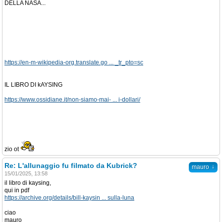
DELLA NASA...
https://en-m-wikipedia-org.translate.go ... _tr_pto=sc
IL LIBRO DI kAYSING
https://www.ossidiane.it/non-siamo-mai- ... i-dollari/
zio ot
Re: L'allunaggio fu filmato da Kubrick?
↓
mauro
15/01/2025, 13:58
il libro di kaysing,
qui in pdf
https://archive.org/details/bill-kaysin ... sulla-luna
ciao
mauro