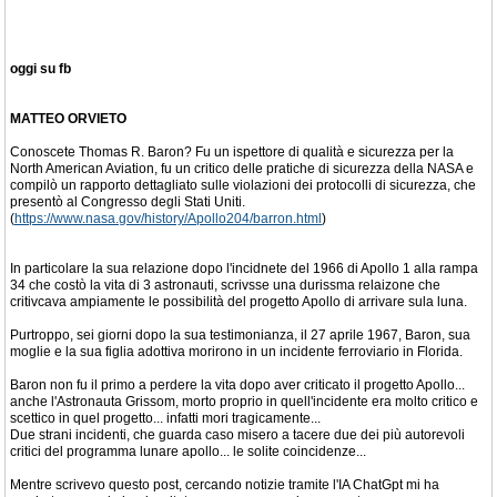
oggi su fb
MATTEO ORVIETO
Conoscete Thomas R. Baron? Fu un ispettore di qualità e sicurezza per la
North American Aviation, fu un critico delle pratiche di sicurezza della NASA e
compilò un rapporto dettagliato sulle violazioni dei protocolli di sicurezza, che
presentò al Congresso degli Stati Uniti.
(
https://www.nasa.gov/history/Apollo204/barron.html
)
In particolare la sua relazione dopo l'incidnete del 1966 di Apollo 1 alla rampa
34 che costò la vita di 3 astronauti, scrivsse una durissma relaizone che
critivcava ampiamente le possibilità del progetto Apollo di arrivare sula luna.
Purtroppo, sei giorni dopo la sua testimonianza, il 27 aprile 1967, Baron, sua
moglie e la sua figlia adottiva morirono in un incidente ferroviario in Florida.
Baron non fu il primo a perdere la vita dopo aver criticato il progetto Apollo...
anche l'Astronauta Grissom, morto proprio in quell'incidente era molto critico e
scettico in quel progetto... infatti mori tragicamente...
Due strani incidenti, che guarda caso misero a tacere due dei più autorevoli
critici del programma lunare apollo... le solite coincidenze...
Mentre scrivevo questo post, cercando notizie tramite l'IA ChatGpt mi ha