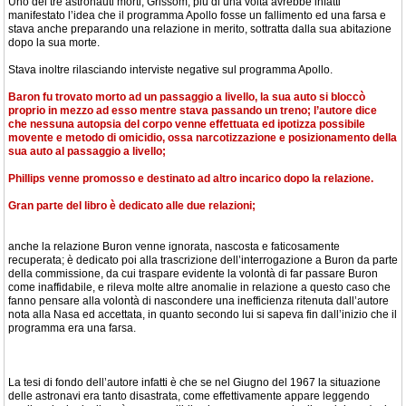
Uno dei tre astronauti morti, Grissom, più di una volta avrebbe infatti
manifestato l’idea che il programma Apollo fosse un fallimento ed una farsa e
stava anche preparando una relazione in merito, sottratta dalla sua abitazione
dopo la sua morte.
Stava inoltre rilasciando interviste negative sul programma Apollo.
Baron fu trovato morto ad un passaggio a livello, la sua auto si bloccò
proprio in mezzo ad esso mentre stava passando un treno; l’autore dice
che nessuna autopsia del corpo venne effettuata ed ipotizza possibile
movente e metodo di omicidio, ossa narcotizzazione e posizionamento della
sua auto al passaggio a livello;
Phillips venne promosso e destinato ad altro incarico dopo la relazione.
Gran parte del libro è dedicato alle due relazioni;
anche la relazione Buron venne ignorata, nascosta e faticosamente
recuperata; è dedicato poi alla trascrizione dell’interrogazione a Buron da parte
della commissione, da cui traspare evidente la volontà di far passare Buron
come inaffidabile, e rileva molte altre anomalie in relazione a questo caso che
fanno pensare alla volontà di nascondere una inefficienza ritenuta dall’autore
nota alla Nasa ed accettata, in quanto secondo lui si sapeva fin dall’inizio che il
programma era una farsa.
La tesi di fondo dell’autore infatti è che se nel Giugno del 1967 la situazione
delle astronavi era tanto disastrata, come effettivamente appare leggendo