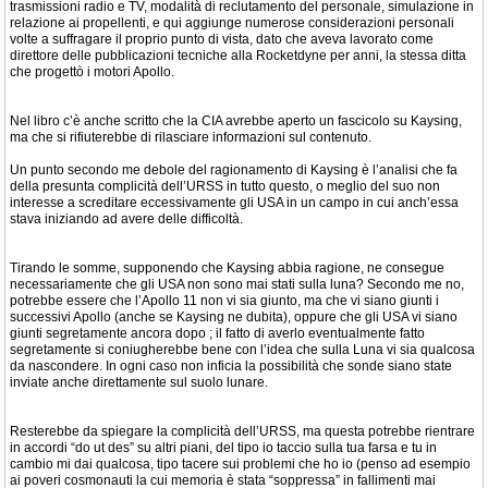
trasmissioni radio e TV, modalità di reclutamento del personale, simulazione in
relazione ai propellenti, e qui aggiunge numerose considerazioni personali
volte a suffragare il proprio punto di vista, dato che aveva lavorato come
direttore delle pubblicazioni tecniche alla Rocketdyne per anni, la stessa ditta
che progettò i motori Apollo.
Nel libro c’è anche scritto che la CIA avrebbe aperto un fascicolo su Kaysing,
ma che si rifiuterebbe di rilasciare informazioni sul contenuto.
Un punto secondo me debole del ragionamento di Kaysing è l’analisi che fa
della presunta complicità dell’URSS in tutto questo, o meglio del suo non
interesse a screditare eccessivamente gli USA in un campo in cui anch’essa
stava iniziando ad avere delle difficoltà.
Tirando le somme, supponendo che Kaysing abbia ragione, ne consegue
necessariamente che gli USA non sono mai stati sulla luna? Secondo me no,
potrebbe essere che l’Apollo 11 non vi sia giunto, ma che vi siano giunti i
successivi Apollo (anche se Kaysing ne dubita), oppure che gli USA vi siano
giunti segretamente ancora dopo ; il fatto di averlo eventualmente fatto
segretamente si coniugherebbe bene con l’idea che sulla Luna vi sia qualcosa
da nascondere. In ogni caso non inficia la possibilità che sonde siano state
inviate anche direttamente sul suolo lunare.
Resterebbe da spiegare la complicità dell’URSS, ma questa potrebbe rientrare
in accordi “do ut des” su altri piani, del tipo io taccio sulla tua farsa e tu in
cambio mi dai qualcosa, tipo tacere sui problemi che ho io (penso ad esempio
ai poveri cosmonauti la cui memoria è stata “soppressa” in fallimenti mai