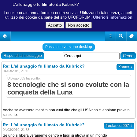
L'allunaggio fu filmato da Kubrick?
I cookie ci aiutano a fornire i nostri servizi. Utilizzando tali servizi, accetti
l'utilizzo dei cookie da parte del sito UFOFORUM.
Ulteriori informazioni
#
Passa allo versione desktop
Rispondi al messaggio
Re: L'allunaggio fu filmato da Kubrick?
↓
Xanax
04/03/2019, 21:16
Ufologo 555 ha scritto:
8 tecnologie che si sono evolute con la
conquista della Luna
Anche se avessero mentito non vuol dire che gli USA non ci abbiano provato
sul serio.
Re: L'allunaggio fu filmato da Kubrick?
↓
freelancer007
04/03/2019, 21:53
Se uno si libera veramente dentro e fuori si ritrova in un mondo