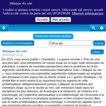
Attaque du ciel
I cookie ci aiutano a fornire i nostri servizi. Utilizzando tali servizi, accetti
l'utilizzo dei cookie da parte del sito UFOFORUM.
Ulteriori informazioni
Passa allo versione desktop
Rispondi al messaggio
Attaque du ciel
↓
Lukas
15/05/2026, 23:46
En 2015, nous avons publié « Chemtrails : La guerre secrète ». Près de cinq
ans plus tard, nous présentons un nouvel essai sur le sujet: suite nécessaire du
précédent, il explore de nouvelles perspectives dans le problème de la bio-
ingénierie clandestine et ses nombreuses implications. Avec « Attaque du ciel
», nous entreprenons une exploration approfondie indispensable qui englobe
des domaines et des enjeux liés au thème central. La « guerre climatique » se
révèle être le point central d’où rayonnent tous les aspects de cette
problématique. Métaphoriquement parlant, s’attaquer au problème des
chemtrails exige, qu’on le veuille ou non, une immersion totale dans les
disciplines les plus diverses, de la biologie à la médecine, de l’histoire à la
psychologie, de l’ingénierie aéronautique à la météorologie, de l’économie à la
politique, de la chimie à la physique quantique, et bien d’autres encore. Bien
que le cadre problématique demeure inchangé, il convient de rappeler que la
géo-ingénierie illégale constitue un ensemble complexe de projets et