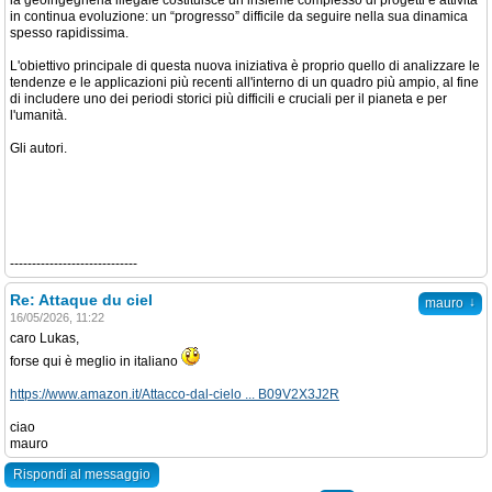
la geoingegneria illegale costituisce un insieme complesso di progetti e attività
in continua evoluzione: un “progresso” difficile da seguire nella sua dinamica
spesso rapidissima.
L'obiettivo principale di questa nuova iniziativa è proprio quello di analizzare le
tendenze e le applicazioni più recenti all'interno di un quadro più ampio, al fine
di includere uno dei periodi storici più difficili e cruciali per il pianeta e per
l'umanità.
Gli autori.
-----------------------------
Re: Attaque du ciel
↓
mauro
16/05/2026, 11:22
caro Lukas,
forse qui è meglio in italiano
https://www.amazon.it/Attacco-dal-cielo ... B09V2X3J2R
ciao
mauro
Rispondi al messaggio