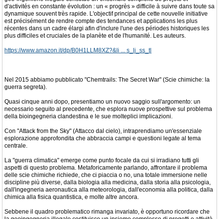
d'activités en constante évolution : un « progrès » difficile à suivre dans toute sa
dynamique souvent très rapide. L'objectif principal de cette nouvelle initiative
est précisément de rendre compte des tendances et applications les plus
récentes dans un cadre élargi afin d'inclure l'une des périodes historiques les
plus difficiles et cruciales de la planète et de l'humanité. Les auteurs.
https://www.amazon.it/dp/B0H1LLM8XZ?&li ... s_li_ss_tl
Nel 2015 abbiamo pubblicato "Chemtrails: The Secret War" (Scie chimiche: la
guerra segreta).
Quasi cinque anni dopo, presentiamo un nuovo saggio sull'argomento: un
necessario seguito al precedente, che esplora nuove prospettive sul problema
della bioingegneria clandestina e le sue molteplici implicazioni.
Con "Attack from the Sky" (Attacco dal cielo), intraprendiamo un'essenziale
esplorazione approfondita che abbraccia campi e questioni legate al tema
centrale.
La "guerra climatica" emerge come punto focale da cui si irradiano tutti gli
aspetti di questo problema. Metaforicamente parlando, affrontare il problema
delle scie chimiche richiede, che ci piaccia o no, una totale immersione nelle
discipline più diverse, dalla biologia alla medicina, dalla storia alla psicologia,
dall'ingegneria aeronautica alla meteorologia, dall'economia alla politica, dalla
chimica alla fisica quantistica, e molte altre ancora.
Sebbene il quadro problematico rimanga invariato, è opportuno ricordare che