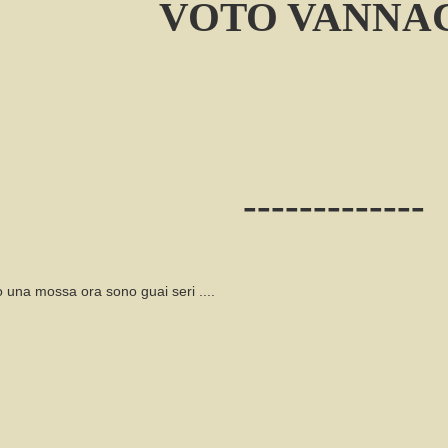
VOTO VANNA
-------------
o una mossa ora sono guai seri ....