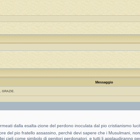
Messaggio
, GRAZIE.
ermeati dalla esalta-zione del perdono inoculata dal pio cristianismo luci
ore del pio fratello assassino, perchè devi sapere che i Musulmani, non 
dei cieli come simbolo di genitori perdonatori, e tutti li applaudiranno pe