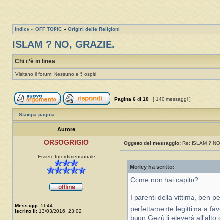
Indice
»
OFF TOPIC
»
Origini delle Religioni
ISLAM ? NO, GRAZIE.
Chi c’è in linea
Visitano il forum: Nessuno e 5 ospiti
Pagina
6
di
10
[ 140 messaggi ]
Stampa pagina
Autore
ORSOGRIGIO
Oggetto del messaggio:
Re: ISLAM ? NO
Essere Interdimensionale
Morley ha scritto:
Come non hai capito?
I parenti della vittima, ben p
Messaggi:
5644
perfettamente legittima a fav
Iscritto il:
13/03/2016, 23:02
buon Gezù li eleverà all'alto 