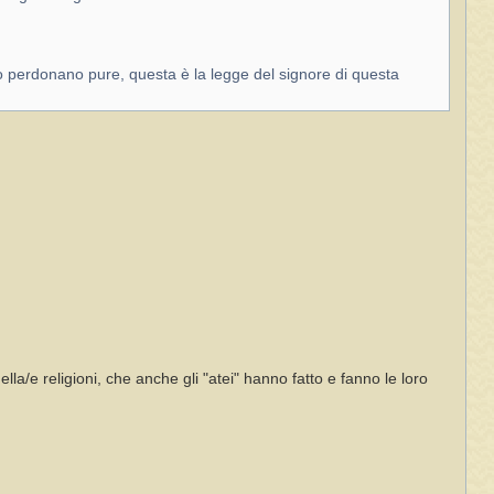
 lo perdonano pure, questa è la legge del signore di questa
la/e religioni, che anche gli "atei" hanno fatto e fanno le loro