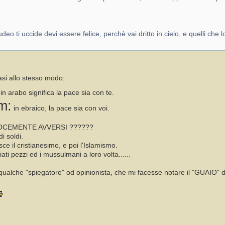
o ti uccide devi essere felice, perchè vai dritto in cielo, e quelli che
asi allo stesso modo:
:
in arabo significa la pace sia con te.
m:
in ebraico, la pace sia con voi.
EROCEMENTE AVVERSI ??????
i soldi.
sce il cristianesimo, e poi l'Islamismo.
iati pezzi ed i mussulmani a loro volta......
 qualche "spiegatore" od opinionista, che mi facesse notare il "GUAIO" del