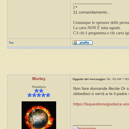
_________________
):•
11 comandamento...
Comunque lo spessore delle persone
La carta NON È tutta uguale.
C'è chi è pergamena e chi carta ig
Top
Morley
Oggetto del messaggio:
Re: ISLAM ? NO
Pleiadiano
Non fare domande illecite Or so'
obbedisci o verrà a te il padre
https://laquestionegiudaica.wor
_________________