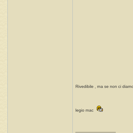
Rivedibile , ma se non ci diam
legio mac
_________________