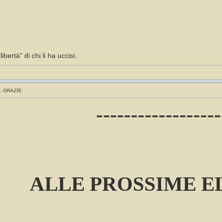
libertà" di chi li ha uccisi.
, GRAZIE.
------------------
ALLE PROSSIME E