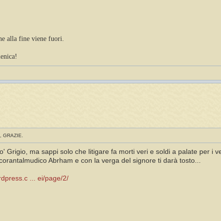
 alla fine viene fuori.
ienica!
, GRAZIE.
 Grigio, ma sappi solo che litigare fa morti veri e soldi a palate per i ver
 corantalmudico Abrham e con la verga del signore ti darà tosto...
dpress.c ... ei/page/2/