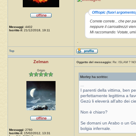
Offtopic (fuori argomento
Correte correte... che per pa
neppure il carroattrezzi vien
Messaggi:
4402
Iscritto il:
21/12/2018, 19:11
Mi raccomando: Votate, umili
.
Top
Zelman
Oggetto del messaggio:
Re: ISLAM ? NO
Grigio
Morley ha scritto:
...
I parenti della vittima, ben p
perfettamente legittima a favo
Gezù li eleverà all'alto dei c
Non è chiaro?
Se domani un Arabo o un Giude
bolgia infernale.
Messaggi:
2760
Iscritto il:
15/02/2012, 13:31