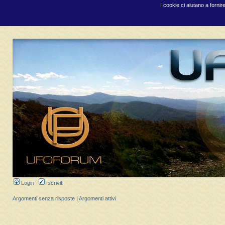
I cookie ci aiutano a fornir
Login
Iscriviti
Argomenti senza risposte
|
Argomenti attivi