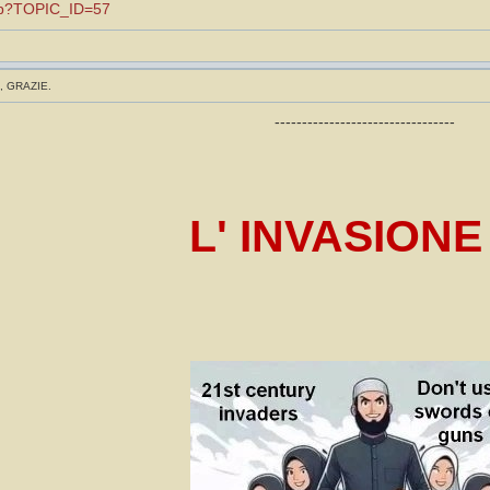
.asp?TOPIC_ID=57
, GRAZIE.
---------------------------------
L' INVASIONE 