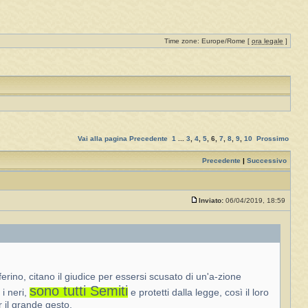
Time zone: Europe/Rome [
ora legale
]
Vai alla pagina
Precedente
1
...
3
,
4
,
5
,
6
,
7
,
8
,
9
,
10
Prossimo
Precedente
|
Successivo
Inviato:
06/04/2019, 18:59
ferino, citano il giudice per essersi scusato di un'a-zione
sono tutti Semiti
i neri,
e protetti dalla legge, così il loro
r il grande gesto.