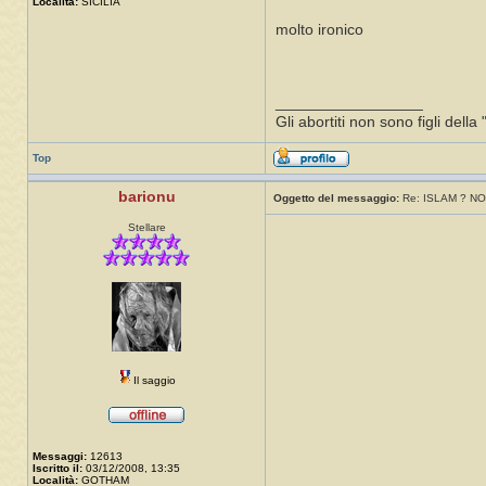
Località:
SICILIA
molto ironico
_________________
Gli abortiti non sono figli della "
Top
barionu
Oggetto del messaggio:
Re: ISLAM ? NO
Stellare
Il saggio
Messaggi:
12613
Iscritto il:
03/12/2008, 13:35
Località:
GOTHAM