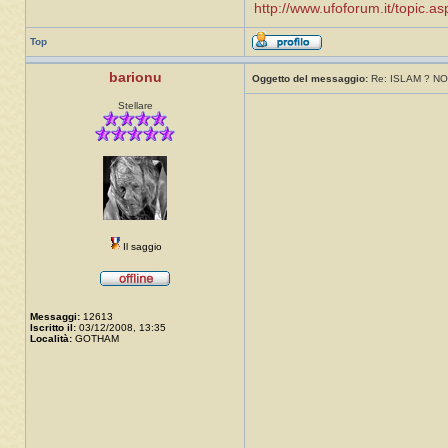
http://www.ufoforum.it/topic
Top
barionu
Oggetto del messaggio:
Re: ISLAM ? NO
Stellare
Il saggio
Messaggi:
12613
Iscritto il:
03/12/2008, 13:35
Località:
GOTHAM