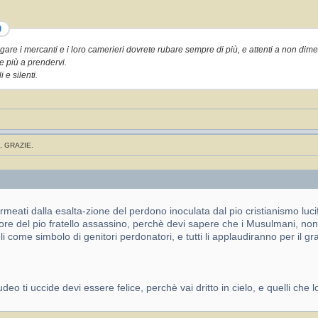
)
gare i mercanti e i loro camerieri dovrete rubare sempre di più, e attenti a non dimen
e più a prendervi.
 e silenti.
, GRAZIE.
ermeati dalla esalta-zione del perdono inoculata dal pio cristianismo luci
re del pio fratello assassino, perchè devi sapere che i Musulmani, non i n
ieli come simbolo di genitori perdonatori, e tutti li applaudiranno per il g
o ti uccide devi essere felice, perchè vai dritto in cielo, e quelli che