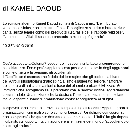
di KAMEL DAOUD
Lo scrittore algerino Kamel Daoud sui fatti di Capodanno: "Del rifugiato
vediamo lo status, non la cultura. E così l'accoglienza si limita a burocrazia e
carità, senza tenere conto dei pregiudizi culturali e delle trappole religiose".
"Nel mondo di Allah il sesso rappresenta la miseria più grande"
10 GENNAIO 2016
Cos'è accaduto a Colonia? Leggendo i resoconti si fa fatica a comprenderlo
con chiarezza. Forse però sappiamo cosa passava nella testa degli aggressori
e come di sicuro la pensano gli occidentali.
Il "fatto" in sé è espressione fedele dell'immagine che gli occidentali hanno
dell'Altro, il rifugiato/immigrato: spiritualismo esasperato, terrore, riaffiorare
della paura di antiche invasioni e base del binomio barbaro/civilizzato. Gli
immigrati che accogliamo se la prendono con le "nostre" donne, aggredendole
e stuprandole. Una nozione che la destra e l'estrema destra non tralasciano
mai di esporre quando si pronunciano contro l'accoglienza ai rifugiati.
I colpevoli sono immigrati arrivati da tempo o rifugiati recenti? Appartengono a
organizzazioni criminali o sono semplici teppisti? Per delirare con coerenza
non si aspetterà che queste domande abbiano risposta. Il "fatto" ha già riaperto
il dibattito sull'opportunità di rispondere alle miserie del mondo "accogliendo o
asserragliandosi".