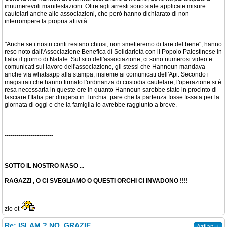
innumerevoli manifestazioni. Oltre agli arresti sono state applicate misure
cautelari anche alle associazioni, che però hanno dichiarato di non
interrompere la propria attività.
"Anche se i nostri conti restano chiusi, non smetteremo di fare del bene", hanno
reso noto dall'Associazione Benefica di Solidarietà con il Popolo Palestinese in
Italia il giorno di Natale. Sul sito dell'associazione, ci sono numerosi video e
comunicati sul lavoro dell'associazione, gli stessi che Hannoun mandava
anche via whatsapp alla stampa, insieme ai comunicati dell'Api. Secondo i
magistrati che hanno firmato l'ordinanza di custodia cautelare, l'operazione si è
resa necessaria in queste ore in quanto Hannoun sarebbe stato in procinto di
lasciare l'Italia per dirigersi in Turchia: pare che la partenza fosse fissata per la
giornata di oggi e che la famiglia lo avrebbe raggiunto a breve.
------------------------
SOTTO IL NOSTRO NASO ...
RAGAZZI , O CI SVEGLIAMO O QUESTI ORCHI CI INVADONO !!!!
zio ot
Re: ISLAM ? NO, GRAZIE.
↓