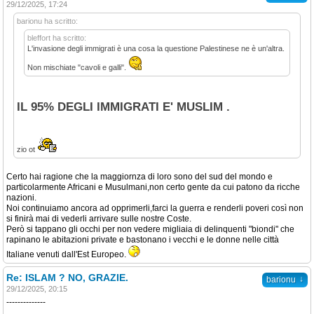
29/12/2025, 17:24
barionu ha scritto:
bleffort ha scritto:
L'invasione degli immigrati è una cosa la questione Palestinese ne è un'altra.
Non mischiate "cavoli e galli".
IL 95% DEGLI IMMIGRATI E' MUSLIM .
zio ot
Certo hai ragione che la maggiornza di loro sono del sud del mondo e
particolarmente Africani e Musulmani,non certo gente da cui patono da ricche
nazioni.
Noi continuiamo ancora ad opprimerli,farci la guerra e renderli poveri così non
si finirà mai di vederli arrivare sulle nostre Coste.
Però si tappano gli occhi per non vedere migliaia di delinquenti "biondi" che
rapinano le abitazioni private e bastonano i vecchi e le donne nelle città
Italiane venuti dall'Est Europeo.
Re: ISLAM ? NO, GRAZIE.
↓
barionu
29/12/2025, 20:15
--------------