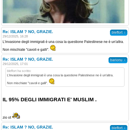
Re: ISLAM ? NO, GRAZIE.
↓
bleffort
29/12/2025, 16:28
L'invasione degli immigrati è una cosa la questione Palestinese ne è un'altra.
Non mischiate "cavoli e galli".
Re: ISLAM ? NO, GRAZIE.
↓
barionu
29/12/2025, 17:01
bleffort ha scritto:
L'invasione degli immigrati è una cosa la questione Palestinese ne è un'altra.
Non mischiate "cavoli e galli".
IL 95% DEGLI IMMIGRATI E' MUSLIM .
zio ot
Re: ISLAM ? NO, GRAZIE.
↓
bleffort