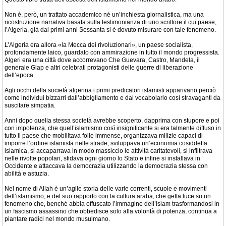
Non è, però, un trattato accademico né un’inchiesta giornalistica, ma una
ricostruzione narrativa basata sulla testimonianza di uno scrittore il cui paese,
l’Algeria, già dai primi anni Sessanta si è dovuto misurare con tale fenomeno.
L’Algeria era allora «la Mecca dei rivoluzionari», un paese socialista,
profondamente laico, guardato con ammirazione in tutto il mondo progressista.
Algeri era una città dove accorrevano Che Guevara, Castro, Mandela, il
generale Giap e altri celebrati protagonisti delle guerre di liberazione
dell’epoca.
Agli occhi della società algerina i primi predicatori islamisti apparivano perciò
come individui bizzarri dall’abbigliamento e dal vocabolario così stravaganti da
suscitare simpatia.
Anni dopo quella stessa società avrebbe scoperto, dapprima con stupore e poi
con impotenza, che quell’islamismo così insignificante si era talmente diffuso in
tutto il paese che mobilitava folle immense, organizzava milizie capaci di
imporre l’ordine islamista nelle strade, sviluppava un’economia cosiddetta
islamica, si accaparrava in modo massiccio le attività caritatevoli, si infiltrava
nelle rivolte popolari, sfidava ogni giorno lo Stato e infine si installava in
Occidente e attaccava la democrazia utilizzando la democrazia stessa con
abilità e astuzia.
Nel nome di Allah è un’agile storia delle varie correnti, scuole e movimenti
dell’islamismo, e del suo rapporto con la cultura araba, che getta luce su un
fenomeno che, benché abbia offuscato l’immagine dell’Islam trasformandosi in
un fascismo assassino che obbedisce solo alla volontà di potenza, continua a
piantare radici nel mondo musulmano.