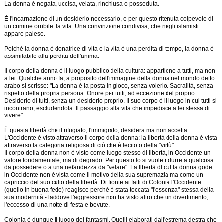
La donna è negata, uccisa, velata, rinchiusa o posseduta.
È l'incarnazione di un desiderio necessario, e per questo ritenuta colpevole di
un crimine orribile: la vita. Una convinzione condivisa, che negli islamisti
appare palese.
Poiché la donna è donatrice di vita e la vita è una perdita di tempo, la donna è
assimilabile alla perdita dell'anima.
Il corpo della donna è il luogo pubblico della cultura: appartiene a tutti, ma non
a lei. Qualche anno fa, a proposito dell'immagine della donna nel mondo detto
arabo si scrisse: "La donna è la posta in gioco, senza volerlo. Sacralità, senza
rispetto della propria persona. Onore per tutti, ad eccezione del proprio.
Desiderio di tutti, senza un desiderio proprio. Il suo corpo è il luogo in cui tutti si
incontrano, escludendola. Il passaggio alla vita che impedisce a lei stessa di
vivere".
È questa libertà che il rifugiato, l'immigrato, desidera ma non accetta.
L'Occidente è visto attraverso il corpo della donna: la libertà della donna è vista
attraverso la categoria religiosa di ciò che è lecito o della "virtù".
Il corpo della donna non è visto come luogo stesso di libertà, in Occidente un
valore fondamentale, ma di degrado. Per questo lo si vuole ridurre a qualcosa
da possedere o a una nefandezza da "velare". La libertà di cui la donna gode
in Occidente non è vista come il motivo della sua supremazia ma come un
capriccio del suo culto della libertà. Di fronte ai fatti di Colonia l'Occidente
(quello in buona fede) reagisce perché è stata toccata "l'essenza" stessa della
sua modernità - laddove l'aggressore non ha visto altro che un divertimento,
l'eccesso di una notte di festa e bevute.
Colonia è dunque il luogo dei fantasmi. Quelli elaborati dall'estrema destra che