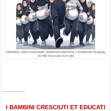
536283825_3209711922524085_3040942951594072534_n INVASIONE ISLAM.jpg
(42 KiB) Osservato 2124 volte
-----------------------
I BAMBINI CRESCIUTI ET EDUCATI