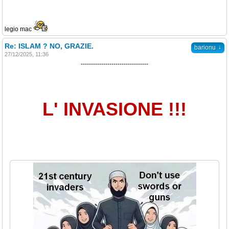
legio mac
Re: ISLAM ? NO, GRAZIE.
↓
barionu
27/12/2025, 11:36
---------------------------------
L' INVASIONE !!!