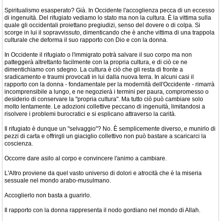
Spiritualismo esasperato? Già. In Occidente l'accoglienza pecca di un eccesso
di ingenuità. Del rifugiato vediamo lo stato ma non la cultura. È la vittima sulla
quale gli occidentali proiettano pregiudizi, senso del dovere o di colpa. Si
scorge in lui il sopravvissuto, dimenticando che è anche vittima di una trappola
culturale che deforma il suo rapporto con Dio e con la donna.
In Occidente il rifugiato o l'immigrato potrà salvare il suo corpo ma non
patteggerà altrettanto facilmente con la propria cultura, e di ciò ce ne
dimentichiamo con sdegno. La cultura è ciò che gli resta di fronte a
sradicamento e traumi provocati in lui dalla nuova terra. In alcuni casi il
rapporto con la donna - fondamentale per la modernità dell'Occidente - rimarrà
incomprensibile a lungo, e ne negozierà i termini per paura, compromesso o
desiderio di conservare la "propria cultura". Ma tutto ciò può cambiare solo
molto lentamente. Le adozioni collettive peccano di ingenuità, limitandosi a
risolvere i problemi burocratici e si esplicano attraverso la carità.
Il rifugiato è dunque un "selvaggio"? No. È semplicemente diverso, e munirlo di
pezzi di carta e offrirgli un giaciglio collettivo non può bastare a scaricarci la
coscienza.
Occorre dare asilo al corpo e convincere l'animo a cambiare.
L'Altro proviene da quel vasto universo di dolori e atrocità che è la miseria
sessuale nel mondo arabo-musulmano.
Accoglierlo non basta a guarirlo.
Il rapporto con la donna rappresenta il nodo gordiano nel mondo di Allah.