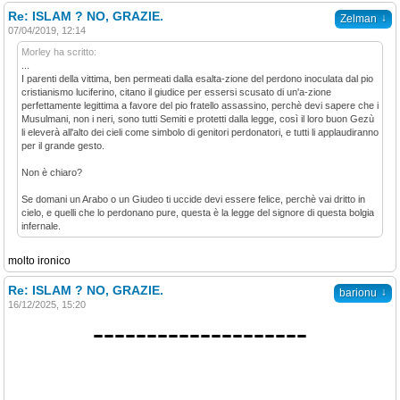
Re: ISLAM ? NO, GRAZIE.
↓
Zelman
07/04/2019, 12:14
Morley ha scritto:
...
I parenti della vittima, ben permeati dalla esalta-zione del perdono inoculata dal pio
cristianismo luciferino, citano il giudice per essersi scusato di un'a-zione
perfettamente legittima a favore del pio fratello assassino, perchè devi sapere che i
Musulmani, non i neri, sono tutti Semiti e protetti dalla legge, così il loro buon Gezù
li eleverà all'alto dei cieli come simbolo di genitori perdonatori, e tutti li applaudiranno
per il grande gesto.
Non è chiaro?
Se domani un Arabo o un Giudeo ti uccide devi essere felice, perchè vai dritto in
cielo, e quelli che lo perdonano pure, questa è la legge del signore di questa bolgia
infernale.
molto ironico
Re: ISLAM ? NO, GRAZIE.
↓
barionu
16/12/2025, 15:20
--------------------