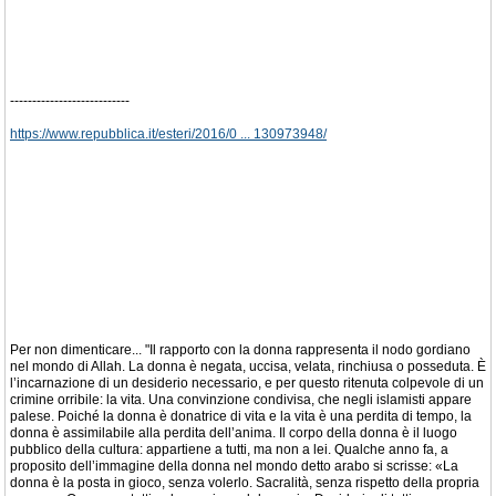
---------------------------
https://www.repubblica.it/esteri/2016/0 ... 130973948/
Per non dimenticare... "Il rapporto con la donna rappresenta il nodo gordiano
nel mondo di Allah. La donna è negata, uccisa, velata, rinchiusa o posseduta. È
l’incarnazione di un desiderio necessario, e per questo ritenuta colpevole di un
crimine orribile: la vita. Una convinzione condivisa, che negli islamisti appare
palese. Poiché la donna è donatrice di vita e la vita è una perdita di tempo, la
donna è assimilabile alla perdita dell’anima. Il corpo della donna è il luogo
pubblico della cultura: appartiene a tutti, ma non a lei. Qualche anno fa, a
proposito dell’immagine della donna nel mondo detto arabo si scrisse: «La
donna è la posta in gioco, senza volerlo. Sacralità, senza rispetto della propria