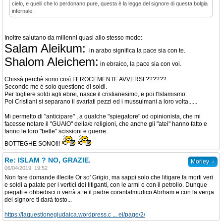
cielo, e quelli che lo perdonano pure, questa è la legge del signore di questa bolgia
infernale.
Inoltre salutano da millenni quasi allo stesso modo:
Salam Aleikum:
in arabo significa la pace sia con te.
Shalom Aleichem:
in ebraico, la pace sia con voi.
Chissà perchè sono così FEROCEMENTE AVVERSI ??????
Secondo me è solo questione di soldi.
Per togliere soldi agli ebrei, nasce il cristianesimo, e poi l'Islamismo.
Poi Cristiani si separano il svariati pezzi ed i mussulmani a loro volta......
Mi permetto di "anticipare" , a qualche "spiegatore" od opinionista, che mi
facesse notare il "GUAIO" della/e religioni, che anche gli "atei" hanno fatto e
fanno le loro "belle" scissioni e guerre.
BOTTEGHE SONO!!!
Re: ISLAM ? NO, GRAZIE.
↓
Morley
06/04/2019, 19:52
Non fare domande illecite Or so' Grigio, ma sappi solo che litigare fa morti veri
e soldi a palate per i vertici dei litiganti, con le armi e con il petrolio. Dunque
piegati e obbedisci o verrà a te il padre corantalmudico Abrham e con la verga
del signore ti darà tosto...
https://laquestionegiudaica.wordpress.c ... ei/page/2/