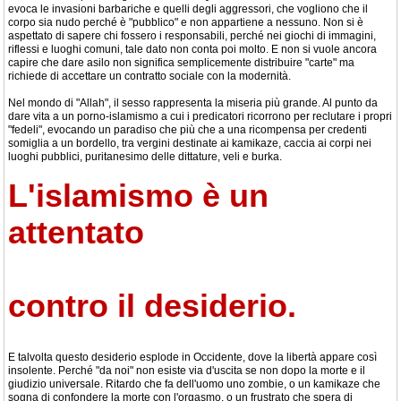
evoca le invasioni barbariche e quelli degli aggressori, che vogliono che il
corpo sia nudo perché è "pubblico" e non appartiene a nessuno. Non si è
aspettato di sapere chi fossero i responsabili, perché nei giochi di immagini,
riflessi e luoghi comuni, tale dato non conta poi molto. E non si vuole ancora
capire che dare asilo non significa semplicemente distribuire "carte" ma
richiede di accettare un contratto sociale con la modernità.
Nel mondo di "Allah", il sesso rappresenta la miseria più grande. Al punto da
dare vita a un porno-islamismo a cui i predicatori ricorrono per reclutare i propri
"fedeli", evocando un paradiso che più che a una ricompensa per credenti
somiglia a un bordello, tra vergini destinate ai kamikaze, caccia ai corpi nei
luoghi pubblici, puritanesimo delle dittature, veli e burka.
L'islamismo è un
attentato
contro il desiderio.
E talvolta questo desiderio esplode in Occidente, dove la libertà appare così
insolente. Perché "da noi" non esiste via d'uscita se non dopo la morte e il
giudizio universale. Ritardo che fa dell'uomo uno zombie, o un kamikaze che
sogna di confondere la morte con l'orgasmo, o un frustrato che spera di