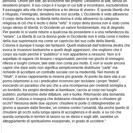
persona. Onore per tutti, ad eccezione del proprio. Desiderio di tutti, senza un
desiderio proprio. Il suo corpo è il luogo in cui tutti si incontrano, escludendola.
Il passaggio alla vita che impedisce a lei stessa di vivere». È questa libertà che
il rifugiato, l’immigrato, desidera ma non accetta. L’Occidente è visto attraverso
il corpo della donna: la libertà della donna è vista attraverso la categoria
religiosa di ciò che è lecito o della “virtù”. Il corpo della donna non è visto come
luogo stesso di libertà, in Occidente un valore fondamentale, ma di degrado.
Per questo lo si vuole ridurre a qualcosa da possedere o a una nefandezza da
“velare”. La libertà di cui la donna gode in Occidente non è vista come il motivo
della sua supremazia ma come un capriccio del suo culto della libertà...
Colonia è dunque il luogo dei fantasmi. Quelli elaborati dall’estrema destra che
evoca le invasioni barbariche e quelli degli aggressori, che vogliono che il
corpo sia nudo perché è “pubblico” e non appartiene a nessuno. Non si è
aspettato di sapere chi fossero i responsabili, perché nei giochi di immagini,
riflessi e luoghi comuni, tale dato non conta poi molto. E non si vuole ancora
capire che dare asilo non significa semplicemente distribuire “carte” ma
richiede di accettare un contratto sociale con la modernità. Nel mondo di
“Allah”, il sesso rappresenta la miseria più grande. Al punto da dare vita a un
porno-islamismo a cui i predicatori ricorrono per reclutare i propri “fedeli”,
evocando un paradiso che più che a una ricompensa per credenti somiglia a
un bordello, tra vergini destinate ai kamikaze, caccia ai corpi nei luoghi
pubblici, puritanesimo delle dittature, veli e burka. Ritornando alla domanda
iniziale: Colonia ci insegna che dobbiamo chiudere le porte o chiudere gli
occhi? Nessuna delle due opzioni: chiudere le porte ci obbligherebbe un
giorno a sparare dalle finestre, un crimine contro l’umanità. Ma anche quello di
chiudere gli occhi sulla lunga opera di accoglienza e di aiuto, e su ciò che
questa comporta in termini di lavoro su se stessi e sugli altri, sarebbe un
atteggiamento di spiritualismo esasperato, in grado di uccidere."