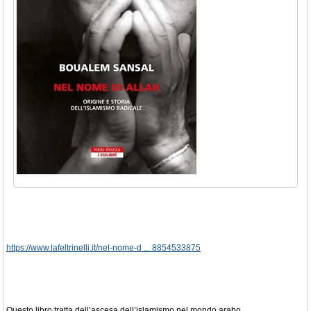
https://www.lafeltrinelli.it/nel-nome-d ... 8854533875
Questo libro tratta dell’ascesa dell’islamismo nel mondo arabo.