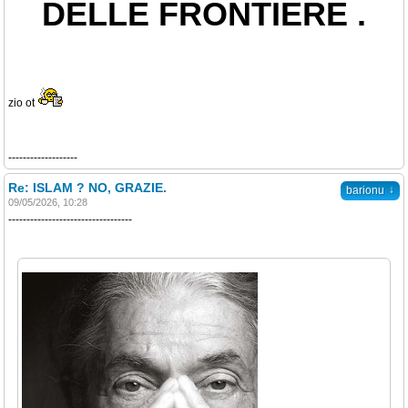
DELLE FRONTIERE .
zio ot
-------------------
Re: ISLAM ? NO, GRAZIE.
↓
barionu
09/05/2026, 10:28
----------------------------------