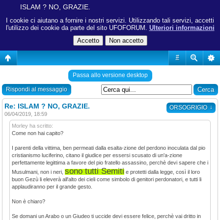
ISLAM ? NO, GRAZIE.
I cookie ci aiutano a fornire i nostri servizi. Utilizzando tali servizi, accetti
l'utilizzo dei cookie da parte del sito UFOFORUM.
Ulteriori informazioni
#
Passa allo versione desktop
Rispondi al messaggio
Re: ISLAM ? NO, GRAZIE.
↓
ORSOGRIGIO
06/04/2019, 18:59
Morley ha scritto:
Come non hai capito?
I parenti della vittima, ben permeati dalla esalta-zione del perdono inoculata dal pio
cristianismo luciferino, citano il giudice per essersi scusato di un'a-zione
perfettamente legittima a favore del pio fratello assassino, perchè devi sapere che i
sono tutti Semiti
Musulmani, non i neri,
e protetti dalla legge, così il loro
buon Gezù li eleverà all'alto dei cieli come simbolo di genitori perdonatori, e tutti li
applaudiranno per il grande gesto.
Non è chiaro?
Se domani un Arabo o un Giudeo ti uccide devi essere felice, perchè vai dritto in