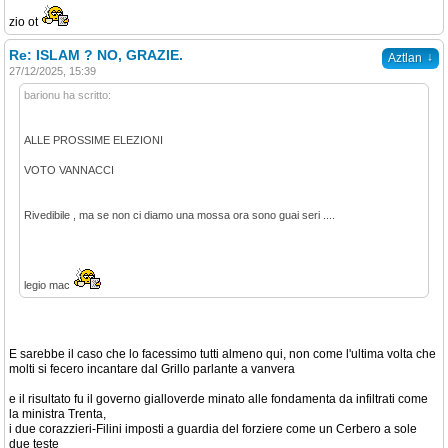
zio ot
Re: ISLAM ? NO, GRAZIE.
↓
Aztlan
27/12/2025, 15:39
barionu ha scritto:
ALLE PROSSIME ELEZIONI
VOTO VANNACCI
Rivedibile , ma se non ci diamo una mossa ora sono guai seri ....
legio mac
E sarebbe il caso che lo facessimo tutti almeno qui, non come l'ultima volta che
molti si fecero incantare dal Grillo parlante a vanvera
e il risultato fu il governo gialloverde minato alle fondamenta da infiltrati come
la ministra Trenta,
i due corazzieri-Filini imposti a guardia del forziere come un Cerbero a sole
due teste