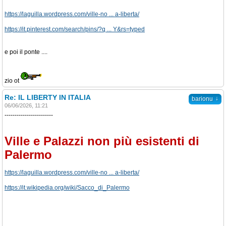
https://laguilla.wordpress.com/ville-no ... a-liberta/
https://it.pinterest.com/search/pins/?q ... Y&rs=typed
e poi il ponte ....
zio ot
Re: IL LIBERTY IN ITALIA
↓
barionu
06/06/2026, 11:21
------------------------
Ville e Palazzi non più esistenti di
Palermo
https://laguilla.wordpress.com/ville-no ... a-liberta/
https://it.wikipedia.org/wiki/Sacco_di_Palermo