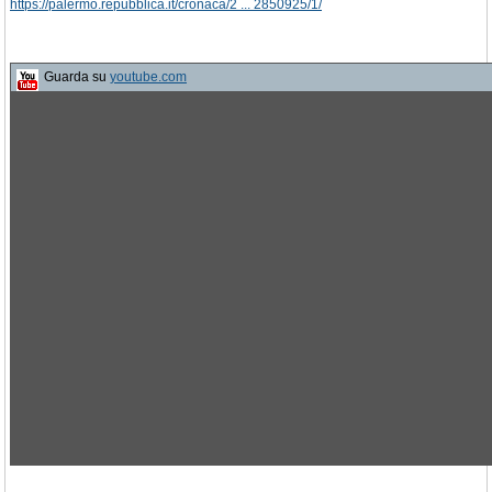
https://palermo.repubblica.it/cronaca/2 ... 2850925/1/
Guarda su
youtube.com