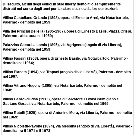
Di seguito, alcuni degli edifici in stile liberty demoliti o semplicemente
distrutti nel corso degli anni per lasciare spazio ad altre costruzioni:
Villino Castellano-Orlando (1898), opera di Ernesto Arnò, via Notarbartolo,
Palermo - demolito nel 1959;
Villa dei Principi Deliella (1905-1907), opera di Ernesto Basile, Piazza Crispi,
Palermo - abbattuta nel 1959;
Palazzina Gaeta-La Lomia (1895), via Agrigento (angolo di via Libertà),
Palermo - demolita nel 1959;
Villino Fassini (1903), opera di Ernesto Basile, via Notarbartolo, Palermo -
demolito nel 1964;
Villino Planeta (1894), via Trapani (angolo di via Libertà), Palermo - demolito
nel 1967;
Villino Vitrano-Hugony (1895), via Notarbartolo, Palermo - demolito nel
1968;
Villino Geraci-di Pisa (1913), opera di Salvatore Li Volsi Palmigiano e
Gaetano Geraci, via Notarbartolo, Palermo - demolito nel 1969;
Villino Rutelli (1925), opera di Antonino Mora, via Libertà, Palermo - demolito
nel 1969;
Villino Nicoletti-Pavone (1894), via Messina (angolo di via Libertà), Palermo -
demolita tra il 1971 e il 1973;