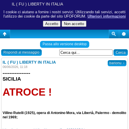
IL ( FU ) LIBERTY IN ITALIA
I cookie ci aiutano a fornire i nostri servizi. Utilizzando tali servizi, accetti
l'utilizzo dei cookie da parte del sito UFOFORUM.
Ulteriori informazioni
Passa allo versione desktop
Rispondi al messaggio
IL ( FU ) LIBERTY IN ITALIA
↓
barionu
06/06/2026, 11:18
----------------
SICILIA
ATROCE !
Villino Rutelli (1925), opera di Antonino Mora, via Libertà, Palermo - demolito
nel 1969;