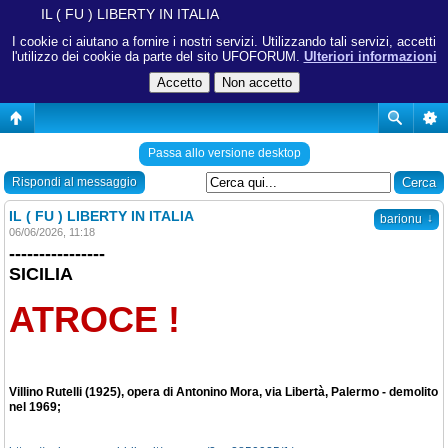
IL ( FU ) LIBERTY IN ITALIA
I cookie ci aiutano a fornire i nostri servizi. Utilizzando tali servizi, accetti
l'utilizzo dei cookie da parte del sito UFOFORUM.
Ulteriori informazioni
Passa allo versione desktop
Rispondi al messaggio
IL ( FU ) LIBERTY IN ITALIA
↓
barionu
06/06/2026, 11:18
----------------
SICILIA
ATROCE !
Villino Rutelli (1925), opera di Antonino Mora, via Libertà, Palermo - demolito
nel 1969;