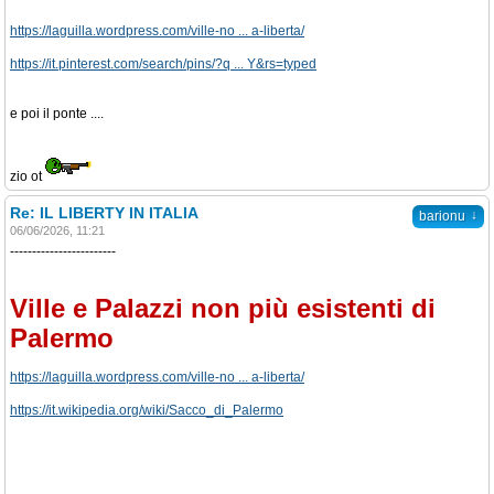
https://laguilla.wordpress.com/ville-no ... a-liberta/
https://it.pinterest.com/search/pins/?q ... Y&rs=typed
e poi il ponte ....
zio ot
Re: IL LIBERTY IN ITALIA
↓
barionu
06/06/2026, 11:21
------------------------
Ville e Palazzi non più esistenti di
Palermo
https://laguilla.wordpress.com/ville-no ... a-liberta/
https://it.wikipedia.org/wiki/Sacco_di_Palermo