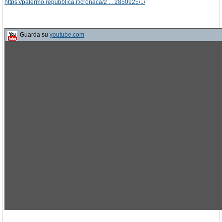
https://palermo.repubblica.it/cronaca/2 ... 2850925/1/
Guarda su
youtube.com