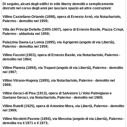
Di seguito, alcuni degli edifici in stile liberty demoliti o semplicemente
distrutti nel corso degli anni per lasciare spazio ad altre costruzioni:
Villino Castellano-Orlando (1898), opera di Ernesto Arnò, via Notarbartolo,
Palermo - demolito nel 1959;
Villa dei Principi Deliella (1905-1907), opera di Ernesto Basile, Piazza Crispi,
Palermo - abbattuta nel 1959;
Palazzina Gaeta-La Lomia (1895), via Agrigento (angolo di via Libertà),
Palermo - demolita nel 1959;
Villino Fassini (1903), opera di Ernesto Basile, via Notarbartolo, Palermo -
demolito nel 1964;
Villino Planeta (1894), via Trapani (angolo di via Libertà), Palermo - demolito
nel 1967;
Villino Vitrano-Hugony (1895), via Notarbartolo, Palermo - demolito nel
1968;
Villino Geraci-di Pisa (1913), opera di Salvatore Li Volsi Palmigiano e
Gaetano Geraci, via Notarbartolo, Palermo - demolito nel 1969;
Villino Rutelli (1925), opera di Antonino Mora, via Libertà, Palermo - demolito
nel 1969;
Villino Nicoletti-Pavone (1894), via Messina (angolo di via Libertà), Palermo -
demolita tra il 1971 e il 1973;