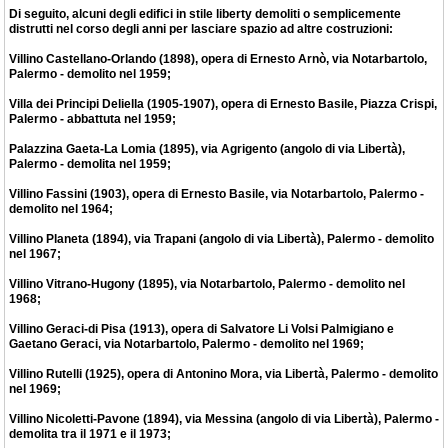
Di seguito, alcuni degli edifici in stile liberty demoliti o semplicemente
distrutti nel corso degli anni per lasciare spazio ad altre costruzioni:
Villino Castellano-Orlando (1898), opera di Ernesto Arnò, via Notarbartolo,
Palermo - demolito nel 1959;
Villa dei Principi Deliella (1905-1907), opera di Ernesto Basile, Piazza Crispi,
Palermo - abbattuta nel 1959;
Palazzina Gaeta-La Lomia (1895), via Agrigento (angolo di via Libertà),
Palermo - demolita nel 1959;
Villino Fassini (1903), opera di Ernesto Basile, via Notarbartolo, Palermo -
demolito nel 1964;
Villino Planeta (1894), via Trapani (angolo di via Libertà), Palermo - demolito
nel 1967;
Villino Vitrano-Hugony (1895), via Notarbartolo, Palermo - demolito nel
1968;
Villino Geraci-di Pisa (1913), opera di Salvatore Li Volsi Palmigiano e
Gaetano Geraci, via Notarbartolo, Palermo - demolito nel 1969;
Villino Rutelli (1925), opera di Antonino Mora, via Libertà, Palermo - demolito
nel 1969;
Villino Nicoletti-Pavone (1894), via Messina (angolo di via Libertà), Palermo -
demolita tra il 1971 e il 1973;