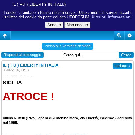
IL ( FU ) LIBERTY IN ITALIA
I cookie ci aiutano a fornire i nostri servizi. Utilizzando tali servizi, accetti
l'utilizzo dei cookie da parte del sito UFOFORUM.
Ulteriori informazioni
Passa allo versione desktop
Rispondi al messaggio
IL ( FU ) LIBERTY IN ITALIA
↓
barionu
06/06/2026, 11:18
----------------
SICILIA
ATROCE !
Villino Rutelli (1925), opera di Antonino Mora, via Libertà, Palermo - demolito
nel 1969;