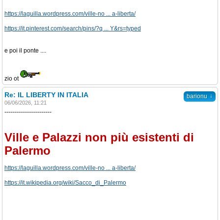
https://laguilla.wordpress.com/ville-no ... a-liberta/
https://it.pinterest.com/search/pins/?q ... Y&rs=typed
e poi il ponte ....
zio ot
Re: IL LIBERTY IN ITALIA
↓
barionu
06/06/2026, 11:21
------------------------
Ville e Palazzi non più esistenti di
Palermo
https://laguilla.wordpress.com/ville-no ... a-liberta/
https://it.wikipedia.org/wiki/Sacco_di_Palermo