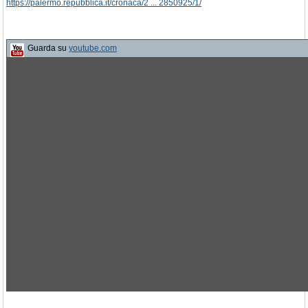
https://palermo.repubblica.it/cronaca/2 ... 2850925/1/
Guarda su
youtube.com