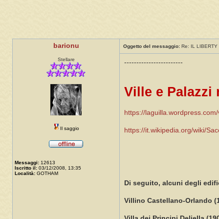
barionu
Oggetto del messaggio:
Re: IL LIBERTY 
Stellare
------------------------
Ville e Palazzi
https://laguilla.wordpress.com/vi
Il saggio
https://it.wikipedia.org/wiki/S
Messaggi:
12613
Iscritto il:
03/12/2008, 13:35
Località:
GOTHAM
Di seguito, alcuni degli edif
Villino Castellano-Orlando (
Villa dei Principi Deliella (