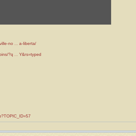
lle-no ... a-liberta/
/pins/?q ... Y&rs=typed
.asp?TOPIC_ID=57