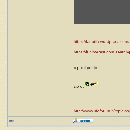
https://laguilla.wordpress.com/vi
https://it.pinterest.com/search
e poi il ponte ....
zio ot
_________________
http://www.ufoforum.it/topic
Top