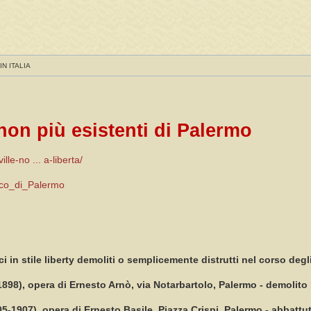
IN ITALIA
 non più esistenti di Palermo
lle-no ... a-liberta/
acco_di_Palermo
ici in stile liberty demoliti o semplicemente distrutti nel corso degl
1898), opera di Ernesto Arnò, via Notarbartolo, Palermo - demolito
1905-1907), opera di Ernesto Basile, Piazza Crispi, Palermo - abbattu