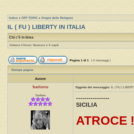
Indice
»
OFF TOPIC
»
Origini delle Religioni
IL ( FU ) LIBERTY IN ITALIA
Chi c’è in linea
Visitano il forum: Nessuno e 6 ospiti
Pagina
1
di
1
[ 4 messaggi ]
Stampa pagina
Autore
barionu
Oggetto del messaggio:
IL ( FU ) LIBERT
Stellare
----------------
SICILIA
ATROCE 