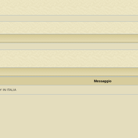
Messaggio
Y IN ITALIA
!