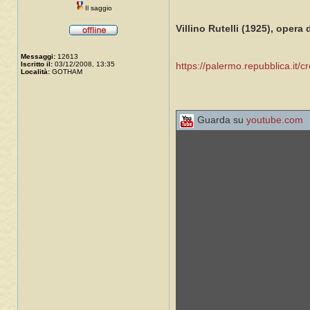
Il saggio
Villino Rutelli (1925), opera
Messaggi:
12613
Iscritto il:
03/12/2008, 13:35
https://palermo.repubblica.it/c
Località:
GOTHAM
Guarda su
youtube.com