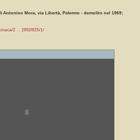
 di Antonino Mora, via Libertà, Palermo - demolito nel 1969;
ronaca/2 ... 2850925/1/