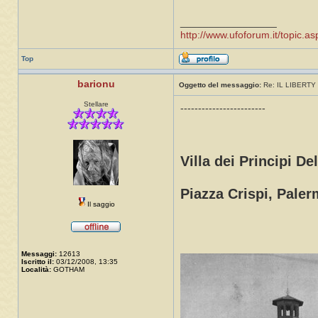
_________________
http://www.ufoforum.it/topic
Top
barionu
Oggetto del messaggio:
Re: IL LIBERTY 
Stellare
------------------------
Villa dei Principi De
Piazza Crispi, Paler
Il saggio
Messaggi:
12613
Iscritto il:
03/12/2008, 13:35
Località:
GOTHAM