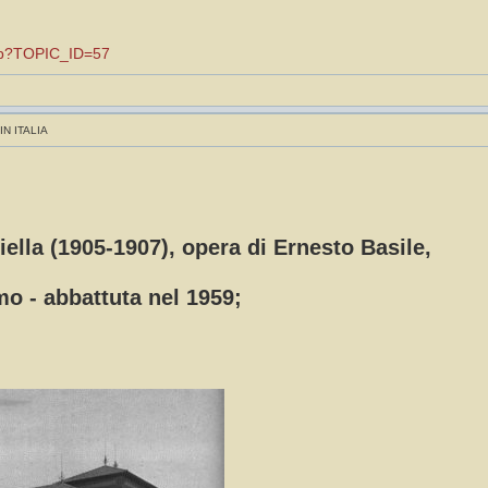
.asp?TOPIC_ID=57
IN ITALIA
liella (1905-1907), opera di Ernesto Basile,
mo - abbattuta nel 1959;