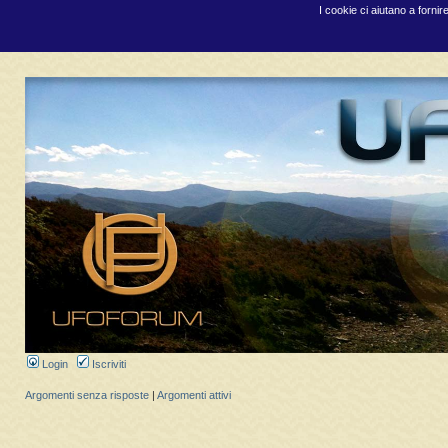
I cookie ci aiutano a fornir
Login
Iscriviti
Argomenti senza risposte
|
Argomenti attivi