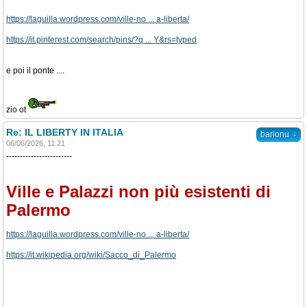
https://laguilla.wordpress.com/ville-no ... a-liberta/
https://it.pinterest.com/search/pins/?q ... Y&rs=typed
e poi il ponte ....
zio ot
Re: IL LIBERTY IN ITALIA
↓
barionu
06/06/2026, 11:21
------------------------
Ville e Palazzi non più esistenti di
Palermo
https://laguilla.wordpress.com/ville-no ... a-liberta/
https://it.wikipedia.org/wiki/Sacco_di_Palermo