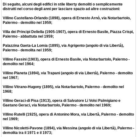
Di seguito, alcuni degli edifici in stile liberty demoliti o semplicemente
distrutti nel corso degli anni per lasciare spazio ad altre costruzioni:
Villino Castellano-Orlando (1898), opera di Ernesto Arnò, via Notarbartolo,
Palermo - demolito nel 1959;
Villa dei Principi Deliella (1905-1907), opera di Ernesto Basile, Piazza Crispi,
Palermo - abbattuta nel 1959;
Palazzina Gaeta-La Lomia (1895), via Agrigento (angolo di via Libertà),
Palermo - demolita nel 1959;
Villino Fassini (1903), opera di Ernesto Basile, via Notarbartolo, Palermo -
demolito nel 1964;
Villino Planeta (1894), via Trapani (angolo di via Libertà), Palermo - demolito
nel 1967;
Villino Vitrano-Hugony (1895), via Notarbartolo, Palermo - demolito nel
1968;
Villino Geraci-di Pisa (1913), opera di Salvatore Li Volsi Palmigiano e
Gaetano Geraci, via Notarbartolo, Palermo - demolito nel 1969;
Villino Rutelli (1925), opera di Antonino Mora, via Libertà, Palermo - demolito
nel 1969;
Villino Nicoletti-Pavone (1894), via Messina (angolo di via Libertà), Palermo -
demolita tra il 1971 e il 1973;