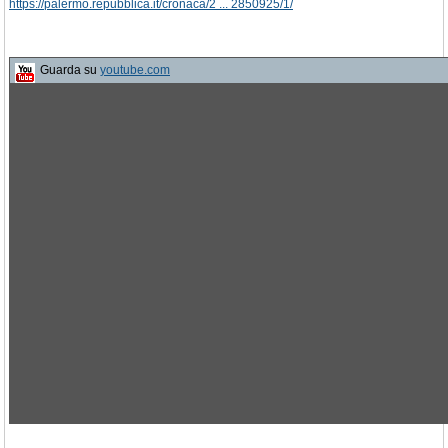
https://palermo.repubblica.it/cronaca/2 ... 2850925/1/
Guarda su
youtube.com