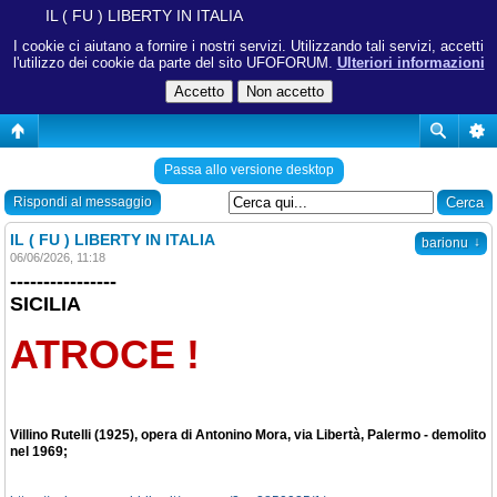
IL ( FU ) LIBERTY IN ITALIA
I cookie ci aiutano a fornire i nostri servizi. Utilizzando tali servizi, accetti
l'utilizzo dei cookie da parte del sito UFOFORUM.
Ulteriori informazioni
Passa allo versione desktop
Rispondi al messaggio
IL ( FU ) LIBERTY IN ITALIA
↓
barionu
06/06/2026, 11:18
----------------
SICILIA
ATROCE !
Villino Rutelli (1925), opera di Antonino Mora, via Libertà, Palermo - demolito
nel 1969;