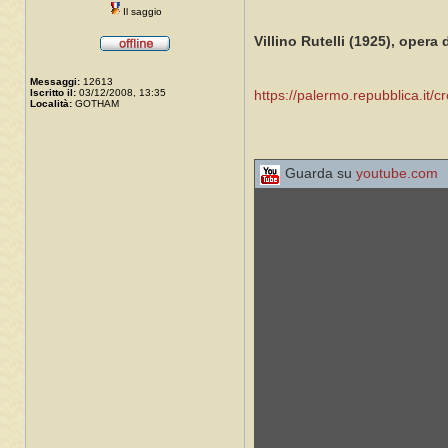
Il saggio
Villino Rutelli (1925), opera
Messaggi:
12613
Iscritto il:
03/12/2008, 13:35
https://palermo.repubblica.it/c
Località:
GOTHAM
Guarda su
youtube.com