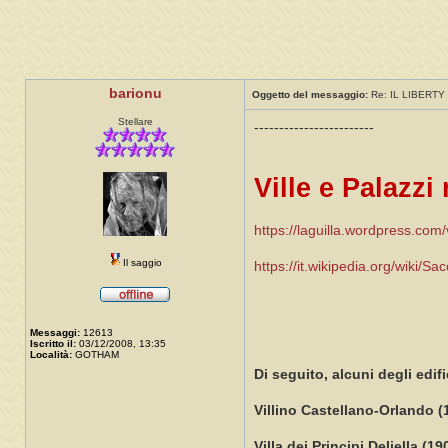
barionu
Oggetto del messaggio:
Re: IL LIBERTY 
Stellare
------------------------
Ville e Palazzi
https://laguilla.wordpress.com/vi
Il saggio
https://it.wikipedia.org/wiki/S
Messaggi:
12613
Iscritto il:
03/12/2008, 13:35
Località:
GOTHAM
Di seguito, alcuni degli edif
Villino Castellano-Orlando (
Villa dei Principi Deliella (