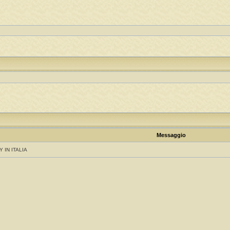
Messaggio
Y IN ITALIA
!