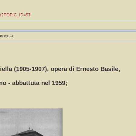
.asp?TOPIC_ID=57
IN ITALIA
liella (1905-1907), opera di Ernesto Basile,
mo - abbattuta nel 1959;