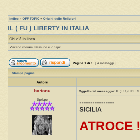
Indice
»
OFF TOPIC
»
Origini delle Religioni
IL ( FU ) LIBERTY IN ITALIA
Chi c’è in linea
Visitano il forum: Nessuno e 7 ospiti
Pagina
1
di
1
[ 4 messaggi ]
Stampa pagina
Autore
barionu
Oggetto del messaggio:
IL ( FU ) LIBERT
Stellare
----------------
SICILIA
ATROCE 