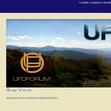
I cookie ci aiutano a fornir
Login
Iscriviti
Argomenti senza risposte
|
Argomenti attivi