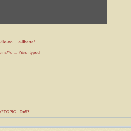
lle-no ... a-liberta/
/pins/?q ... Y&rs=typed
.asp?TOPIC_ID=57