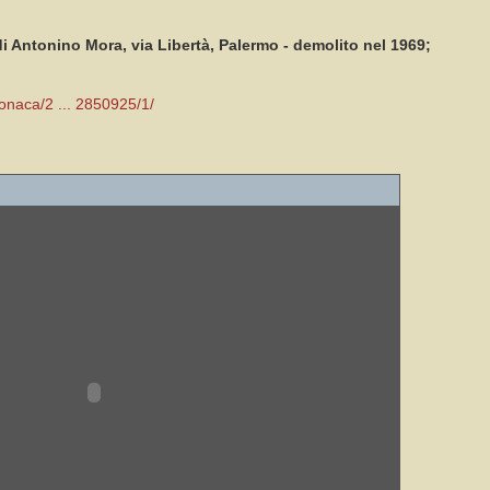
 di Antonino Mora, via Libertà, Palermo - demolito nel 1969;
ronaca/2 ... 2850925/1/