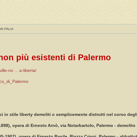
IN ITALIA
 non più esistenti di Palermo
lle-no ... a-liberta/
acco_di_Palermo
ici in stile liberty demoliti o semplicemente distrutti nel corso degl
1898), opera di Ernesto Arnò, via Notarbartolo, Palermo - demolito
1905-1907), opera di Ernesto Basile, Piazza Crispi, Palermo - abbattu