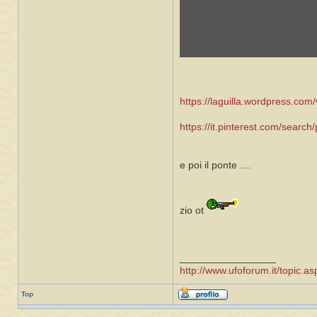
https://laguilla.wordpress.com/vi
https://it.pinterest.com/search
e poi il ponte ....
zio ot
_________________
http://www.ufoforum.it/topic
Top