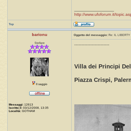
_________________
http://www.ufoforum.it/topic
Top
barionu
Oggetto del messaggio:
Re: IL LIBERTY 
Stellare
------------------------
Villa dei Principi De
Piazza Crispi, Paler
Il saggio
Messaggi:
12613
Iscritto il:
03/12/2008, 13:35
Località:
GOTHAM