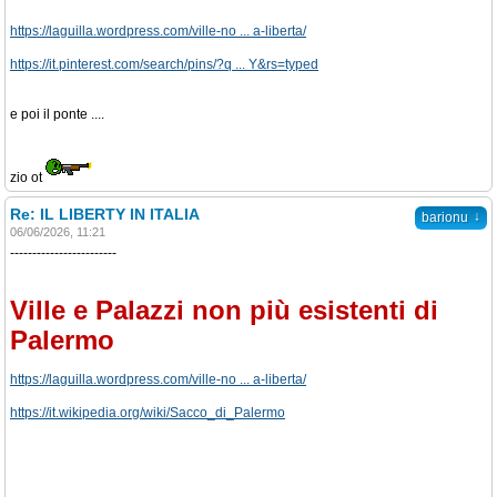
https://laguilla.wordpress.com/ville-no ... a-liberta/
https://it.pinterest.com/search/pins/?q ... Y&rs=typed
e poi il ponte ....
zio ot
Re: IL LIBERTY IN ITALIA
↓
barionu
06/06/2026, 11:21
------------------------
Ville e Palazzi non più esistenti di
Palermo
https://laguilla.wordpress.com/ville-no ... a-liberta/
https://it.wikipedia.org/wiki/Sacco_di_Palermo