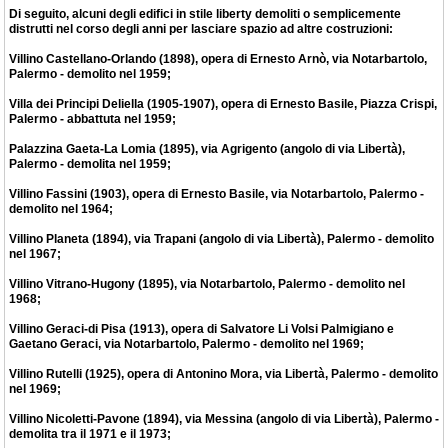
Di seguito, alcuni degli edifici in stile liberty demoliti o semplicemente
distrutti nel corso degli anni per lasciare spazio ad altre costruzioni:
Villino Castellano-Orlando (1898), opera di Ernesto Arnò, via Notarbartolo,
Palermo - demolito nel 1959;
Villa dei Principi Deliella (1905-1907), opera di Ernesto Basile, Piazza Crispi,
Palermo - abbattuta nel 1959;
Palazzina Gaeta-La Lomia (1895), via Agrigento (angolo di via Libertà),
Palermo - demolita nel 1959;
Villino Fassini (1903), opera di Ernesto Basile, via Notarbartolo, Palermo -
demolito nel 1964;
Villino Planeta (1894), via Trapani (angolo di via Libertà), Palermo - demolito
nel 1967;
Villino Vitrano-Hugony (1895), via Notarbartolo, Palermo - demolito nel
1968;
Villino Geraci-di Pisa (1913), opera di Salvatore Li Volsi Palmigiano e
Gaetano Geraci, via Notarbartolo, Palermo - demolito nel 1969;
Villino Rutelli (1925), opera di Antonino Mora, via Libertà, Palermo - demolito
nel 1969;
Villino Nicoletti-Pavone (1894), via Messina (angolo di via Libertà), Palermo -
demolita tra il 1971 e il 1973;