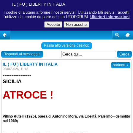
IL ( FU ) LIBERTY IN ITALIA
I cookie ci aiutano a fornire i nostri servizi. Utilizzando tali servizi, accetti
l'utilizzo dei cookie da parte del sito UFOFORUM.
Ulteriori informazioni
Passa allo versione desktop
Rispondi al messaggio
IL ( FU ) LIBERTY IN ITALIA
↓
barionu
06/06/2026, 11:18
----------------
SICILIA
ATROCE !
Villino Rutelli (1925), opera di Antonino Mora, via Libertà, Palermo - demolito
nel 1969;