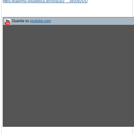
https://palermo.repubblica.it/cronaca/2 ... 2850925/1/
Guarda su
youtube.com