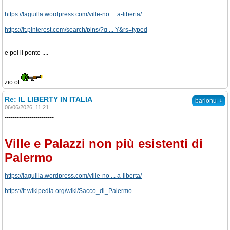
https://laguilla.wordpress.com/ville-no ... a-liberta/
https://it.pinterest.com/search/pins/?q ... Y&rs=typed
e poi il ponte ....
zio ot
Re: IL LIBERTY IN ITALIA
↓
barionu
06/06/2026, 11:21
------------------------
Ville e Palazzi non più esistenti di
Palermo
https://laguilla.wordpress.com/ville-no ... a-liberta/
https://it.wikipedia.org/wiki/Sacco_di_Palermo