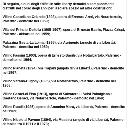
Di seguito, alcuni degli edifici in stile liberty demoliti o semplicemente
distrutti nel corso degli anni per lasciare spazio ad altre costruzioni:
Villino Castellano-Orlando (1898), opera di Ernesto Arnò, via Notarbartolo,
Palermo - demolito nel 1959;
Villa dei Principi Deliella (1905-1907), opera di Ernesto Basile, Piazza Crispi,
Palermo - abbattuta nel 1959;
Palazzina Gaeta-La Lomia (1895), via Agrigento (angolo di via Libertà),
Palermo - demolita nel 1959;
Villino Fassini (1903), opera di Ernesto Basile, via Notarbartolo, Palermo -
demolito nel 1964;
Villino Planeta (1894), via Trapani (angolo di via Libertà), Palermo - demolito
nel 1967;
Villino Vitrano-Hugony (1895), via Notarbartolo, Palermo - demolito nel
1968;
Villino Geraci-di Pisa (1913), opera di Salvatore Li Volsi Palmigiano e
Gaetano Geraci, via Notarbartolo, Palermo - demolito nel 1969;
Villino Rutelli (1925), opera di Antonino Mora, via Libertà, Palermo - demolito
nel 1969;
Villino Nicoletti-Pavone (1894), via Messina (angolo di via Libertà), Palermo -
demolita tra il 1971 e il 1973;