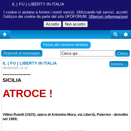
IL ( FU ) LIBERTY IN ITALIA
I cookie ci aiutano a fornire i nostri servizi. Utilizzando tali servizi, accetti
l'utilizzo dei cookie da parte del sito UFOFORUM.
Ulteriori informazioni
Passa allo versione desktop
Rispondi al messaggio
IL ( FU ) LIBERTY IN ITALIA
↓
barionu
06/06/2026, 11:18
----------------
SICILIA
ATROCE !
Villino Rutelli (1925), opera di Antonino Mora, via Libertà, Palermo - demolito
nel 1969;