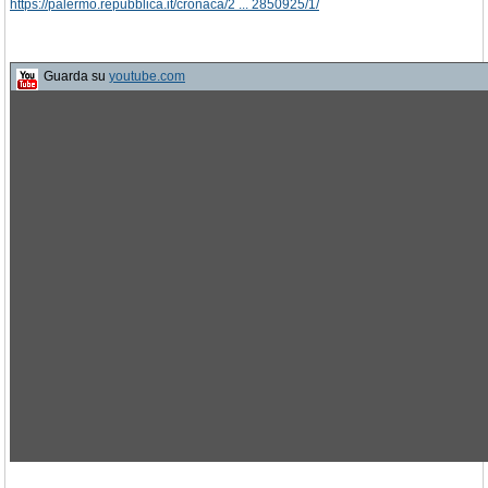
https://palermo.repubblica.it/cronaca/2 ... 2850925/1/
Guarda su
youtube.com