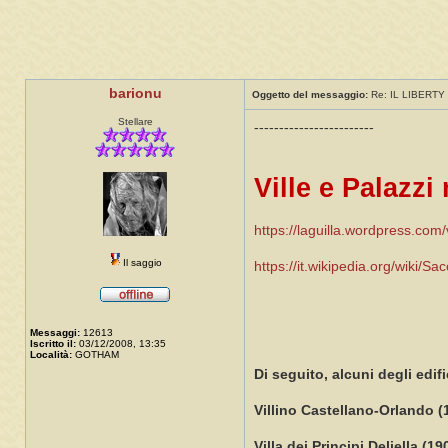
barionu
Oggetto del messaggio:
Re: IL LIBERTY 
Stellare
------------------------
Ville e Palazzi
https://laguilla.wordpress.com/vi
Il saggio
https://it.wikipedia.org/wiki/S
Messaggi:
12613
Iscritto il:
03/12/2008, 13:35
Località:
GOTHAM
Di seguito, alcuni degli edif
Villino Castellano-Orlando (
Villa dei Principi Deliella (