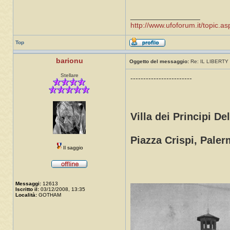
_________________
http://www.ufoforum.it/topic
Top
barionu
Oggetto del messaggio:
Re: IL LIBERTY 
Stellare
------------------------
Villa dei Principi De
Piazza Crispi, Paler
Il saggio
Messaggi:
12613
Iscritto il:
03/12/2008, 13:35
Località:
GOTHAM