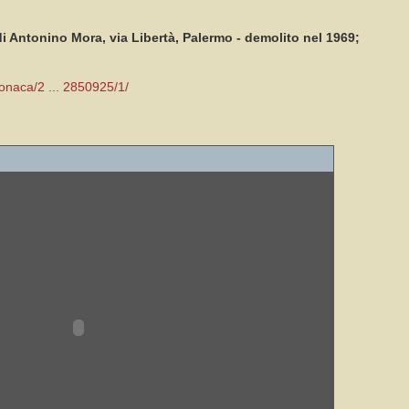
 di Antonino Mora, via Libertà, Palermo - demolito nel 1969;
ronaca/2 ... 2850925/1/