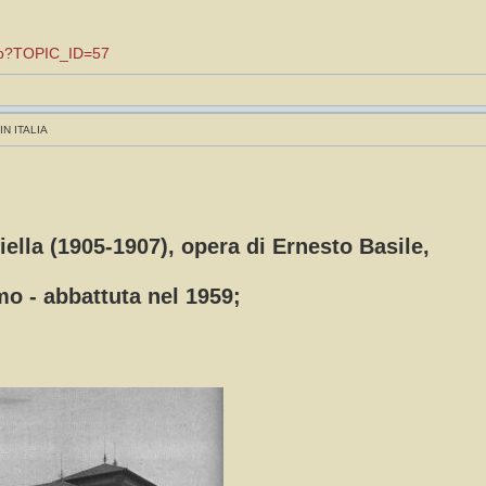
.asp?TOPIC_ID=57
IN ITALIA
liella (1905-1907), opera di Ernesto Basile,
mo - abbattuta nel 1959;