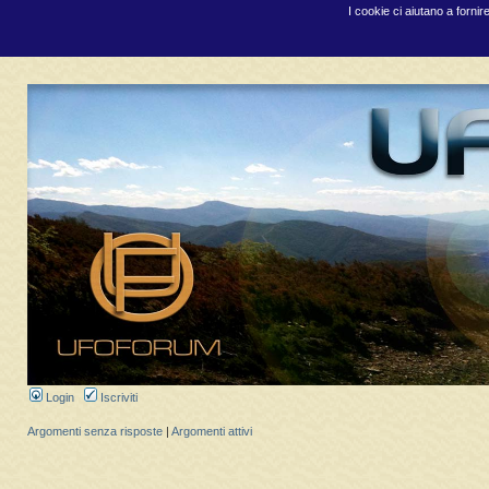
I cookie ci aiutano a fornir
Login
Iscriviti
Argomenti senza risposte
|
Argomenti attivi