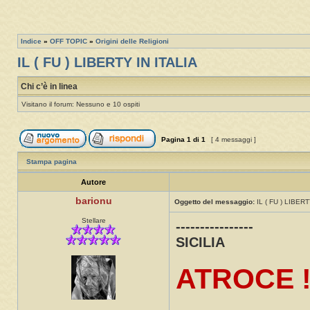
Indice
»
OFF TOPIC
»
Origini delle Religioni
IL ( FU ) LIBERTY IN ITALIA
Chi c’è in linea
Visitano il forum: Nessuno e 10 ospiti
Pagina
1
di
1
[ 4 messaggi ]
Stampa pagina
Autore
barionu
Oggetto del messaggio:
IL ( FU ) LIBERT
Stellare
----------------
SICILIA
ATROCE 