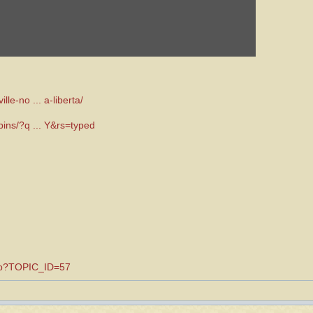
lle-no ... a-liberta/
/pins/?q ... Y&rs=typed
.asp?TOPIC_ID=57