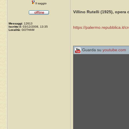
Il saggio
Villino Rutelli (1925), opera
Messaggi:
12613
Iscritto il:
03/12/2008, 13:35
https://palermo.repubblica.it/c
Località:
GOTHAM
Guarda su
youtube.com