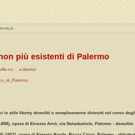
IN ITALIA
 non più esistenti di Palermo
lle-no ... a-liberta/
acco_di_Palermo
ici in stile liberty demoliti o semplicemente distrutti nel corso degl
1898), opera di Ernesto Arnò, via Notarbartolo, Palermo - demolito
1905-1907), opera di Ernesto Basile, Piazza Crispi, Palermo - abbattu