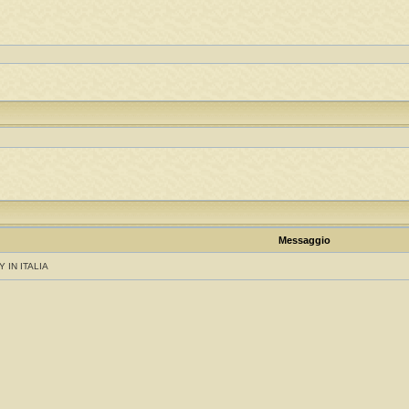
Messaggio
Y IN ITALIA
!