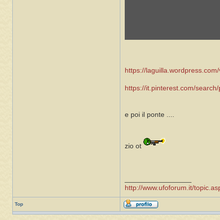
https://laguilla.wordpress.com/vi
https://it.pinterest.com/search
e poi il ponte ....
zio ot
_________________
http://www.ufoforum.it/topic
Top