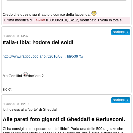
Credo che questo sia il lato più comico della faccenda.
Ultima modifica di
Lawliet
il 30/08/2010, 14:12, modificato 1 volta in totale.
↓
barionu
30/08/2010, 14:37
Italia-Libia: l’odore dei soldi
http://www.ilfattoquotidiano.it/2010/08 ... ldi/53975/
Ma Gentilini
dov' era ?
zio ot
↓
barionu
30/08/2010, 19:19
Io, hostess alla ''corte'' di Gheddafi :
Alle pareti foto giganti di Gheddafi e Berlusconi.
Ci ha consigliato di sposare uomini libici". Parla una delle 500 ragazze che