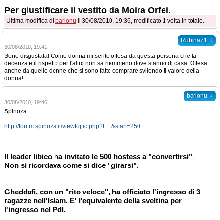
Per giustificare il vestito da Moira Orfei.
Ultima modifica di
barionu
il 30/08/2010, 19:36, modificato 1 volta in totale.
↓
Rubina71
30/08/2010, 19:41
Sono disgustata! Come donna mi sento offesa da questa persona che la
decenza e il rispetto per l'altro non sa nemmeno dove stanno di casa. Offesa
anche da quelle donne che si sono fatte comprare svilendo il valore della
donna!
↓
barionu
30/08/2010, 19:46
Spinoza :
http://forum.spinoza.it/viewtopic.php?f ... &start=250
Il leader libico ha invitato le 500 hostess a "convertirsi".
Non si ricordava come si dice "girarsi".
Gheddafi, con un "rito veloce", ha officiato l'ingresso di 3
ragazze nell'Islam. E' l'equivalente della sveltina per
l'ingresso nel Pdl.