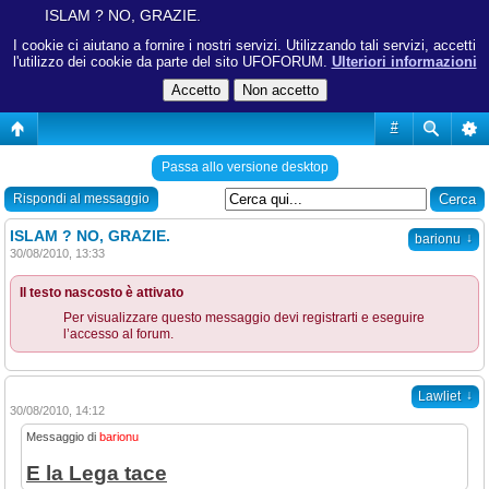
ISLAM ? NO, GRAZIE.
I cookie ci aiutano a fornire i nostri servizi. Utilizzando tali servizi, accetti
l'utilizzo dei cookie da parte del sito UFOFORUM.
Ulteriori informazioni
#
Passa allo versione desktop
Rispondi al messaggio
ISLAM ? NO, GRAZIE.
↓
barionu
30/08/2010, 13:33
Il testo nascosto è attivato
Per visualizzare questo messaggio devi registrarti e eseguire
l’accesso al forum.
↓
Lawliet
30/08/2010, 14:12
Messaggio di
barionu
E la Lega tace