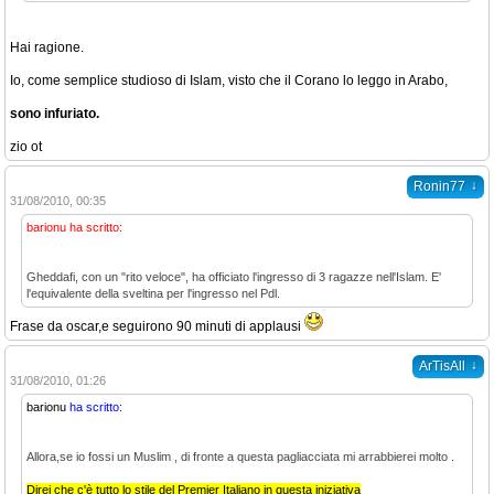
Hai ragione.
Io, come semplice studioso di Islam, visto che il Corano lo leggo in Arabo,
sono infuriato.
zio ot
↓
Ronin77
31/08/2010, 00:35
barionu ha scritto:
Gheddafi, con un "rito veloce", ha officiato l'ingresso di 3 ragazze nell'Islam. E'
l'equivalente della sveltina per l'ingresso nel Pdl.
Frase da oscar,e seguirono 90 minuti di applausi
↓
ArTisAll
31/08/2010, 01:26
barionu
ha scritto:
Allora,se io fossi un Muslim , di fronte a questa pagliacciata mi arrabbierei molto .
Direi che c'è tutto lo stile del Premier Italiano in questa iniziativa