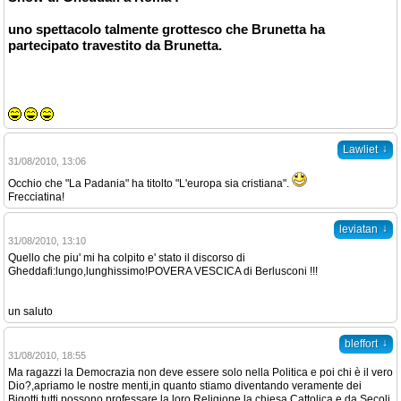
uno spettacolo talmente grottesco che Brunetta ha
partecipato travestito da Brunetta.
↓
Lawliet
31/08/2010, 13:06
Occhio che "La Padania" ha titolto "L'europa sia cristiana".
Frecciatina!
↓
leviatan
31/08/2010, 13:10
Quello che piu' mi ha colpito e' stato il discorso di
Gheddafi:lungo,lunghissimo!POVERA VESCICA di Berlusconi !!!
un saluto
↓
bleffort
31/08/2010, 18:55
Ma ragazzi la Democrazia non deve essere solo nella Politica e poi chi è il vero
Dio?,apriamo le nostre menti,in quanto stiamo diventando veramente dei
Bigotti,tutti possono professare la loro Religione,la chiesa Cattolica e da Secoli