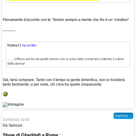
Pienamente d'accordo con te. Tenere sempre a mente che illo è un “creativo”.
______
Rubina71
ha scritto:
........Offesa anche da quelle donne che si sono fatte comprare svilendo il valore
della donna!
Già, farsi comprare. Tanto con il tempo la gente dimentica, non si ricorderà
tanto facilmente, o per nulla, chi c'era tra quelle cinquecento.
↓
barionu
31/08/2010, 02:00
Da Spinoza :
Show di Gheddafi a Roma :