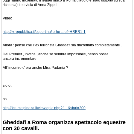
oggi hanno incontrato il leader libico a Roma (l'audio è stato distorto su sua
richiesta) Intervista di Anna Zippel
VIdeo
http://tv.repubblica.it/copertina/io-ho ... ef=HRER1-1
Allora : penso che l' ex terrorista Gheddafi sia rincretinito completamente .
Del Premier , invece , anche se sembra impossibile, penso possa
ancora incrementare .
All' incontro c' era anche Miss Padania ?
zio ot
ps.
http://forum.spinoza.it/viewtopic.php?f ... &start=200
Gheddafi a Roma organizza spettacolo equestre
con 30 cavalli.