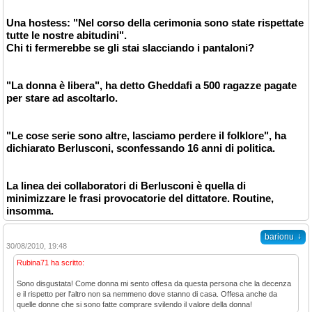
Una hostess: "Nel corso della cerimonia sono state rispettate
tutte le nostre abitudini".
Chi ti fermerebbe se gli stai slacciando i pantaloni?
"La donna è libera", ha detto Gheddafi a 500 ragazze pagate
per stare ad ascoltarlo.
"Le cose serie sono altre, lasciamo perdere il folklore", ha
dichiarato Berlusconi, sconfessando 16 anni di politica.
La linea dei collaboratori di Berlusconi è quella di
minimizzare le frasi provocatorie del dittatore. Routine,
insomma.
↓
barionu
30/08/2010, 19:48
Rubina71 ha scritto:
Sono disgustata! Come donna mi sento offesa da questa persona che la decenza
e il rispetto per l'altro non sa nemmeno dove stanno di casa. Offesa anche da
quelle donne che si sono fatte comprare svilendo il valore della donna!