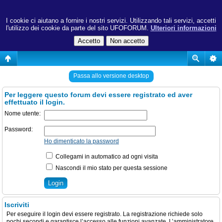
I cookie ci aiutano a fornire i nostri servizi. Utilizzando tali servizi, accetti
l'utilizzo dei cookie da parte del sito UFOFORUM.
Ulteriori informazioni
Passa allo versione desktop
Per leggere questo forum devi essere registrato ed aver
effettuato il login.
Nome utente:
Password:
Ho dimenticato la password
Collegami in automatico ad ogni visita
Nascondi il mio stato per questa sessione
Iscriviti
Per eseguire il login devi essere registrato. La registrazione richiede solo
pochi secondi e garantisce l’accesso alle funzioni avanzate. L’amministratore