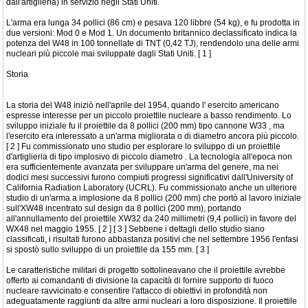
dall'artiglieria) in servizio negli Stati Uniti.
L'arma era lunga 34 pollici (86 cm) e pesava 120 libbre (54 kg), e fu prodotta in
due versioni: Mod 0 e Mod 1. Un documento britannico declassificato indica la
potenza del W48 in 100 tonnellate di TNT (0,42 TJ), rendendolo una delle armi
nucleari più piccole mai sviluppate dagli Stati Uniti. [ 1 ]
Storia
La storia del W48 iniziò nell'aprile del 1954, quando l' esercito americano
espresse interesse per un piccolo proiettile nucleare a basso rendimento. Lo
sviluppo iniziale fu il proiettile da 8 pollici (200 mm) tipo cannone W33 , ma
l'esercito era interessato a un'arma migliorata o di diametro ancora più piccolo.
[ 2 ] Fu commissionato uno studio per esplorare lo sviluppo di un proiettile
d'artiglieria di tipo implosivo di piccolo diametro . La tecnologia all'epoca non
era sufficientemente avanzata per sviluppare un'arma del genere, ma nei
dodici mesi successivi furono compiuti progressi significativi dall'University of
California Radiation Laboratory (UCRL). Fu commissionato anche un ulteriore
studio di un'arma a implosione da 8 pollici (200 mm) che portò al lavoro iniziale
sull'XW48 incentrato sul design da 8 pollici (200 mm), portando
all'annullamento del proiettile XW32 da 240 millimetri (9,4 pollici) in favore del
WX48 nel maggio 1955. [ 2 ] [ 3 ] Sebbene i dettagli dello studio siano
classificati, i risultati furono abbastanza positivi che nel settembre 1956 l'enfasi
si spostò sullo sviluppo di un proiettile da 155 mm. [ 3 ]
Le caratteristiche militari di progetto sottolineavano che il proiettile avrebbe
offerto ai comandanti di divisione la capacità di fornire supporto di fuoco
nucleare ravvicinato e consentire l'attacco di obiettivi in ​​profondità non
adeguatamente raggiunti da altre armi nucleari a loro disposizione. Il proiettile