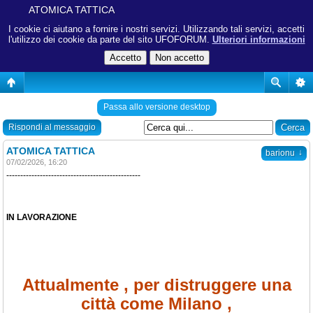
ATOMICA TATTICA
I cookie ci aiutano a fornire i nostri servizi. Utilizzando tali servizi, accetti
l'utilizzo dei cookie da parte del sito UFOFORUM.
Ulteriori informazioni
Passa allo versione desktop
Rispondi al messaggio
ATOMICA TATTICA
↓
barionu
07/02/2026, 16:20
------------------------------------------------
IN LAVORAZIONE
Attualmente , per distruggere una
città come Milano ,