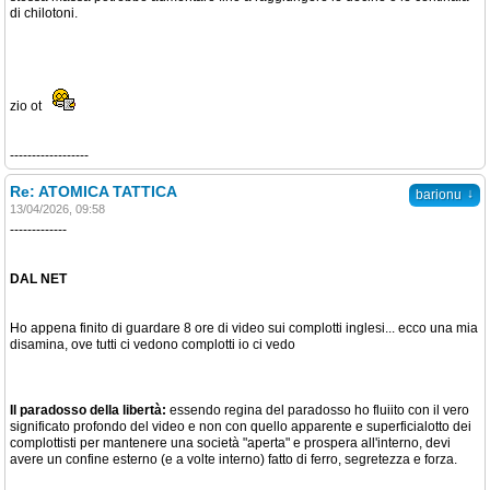
di chilotoni.
zio ot
------------------
Re: ATOMICA TATTICA
↓
barionu
13/04/2026, 09:58
-------------
DAL NET
Ho appena finito di guardare 8 ore di video sui complotti inglesi... ecco una mia
disamina, ove tutti ci vedono complotti io ci vedo
Il paradosso della libertà:
essendo regina del paradosso ho fluiito con il vero
significato profondo del video e non con quello apparente e superficialotto dei
complottisti per mantenere una società "aperta" e prospera all'interno, devi
avere un confine esterno (e a volte interno) fatto di ferro, segretezza e forza.