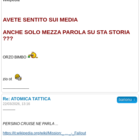
Wikipedia
AVETE SENTITO SUI MEDIA
ANCHE SOLO MEZZA PAROLA SU STA STORIA
???
ORZO BIMBO
zio ot
---------------------
Re: ATOMICA TATTICA
↓
barionu
22/03/2026, 13:16
----------
PERSINO CRUISE NE PARLA ...
https://it.wikipedia.org/wiki/Mission:_ ... _-_Fallout