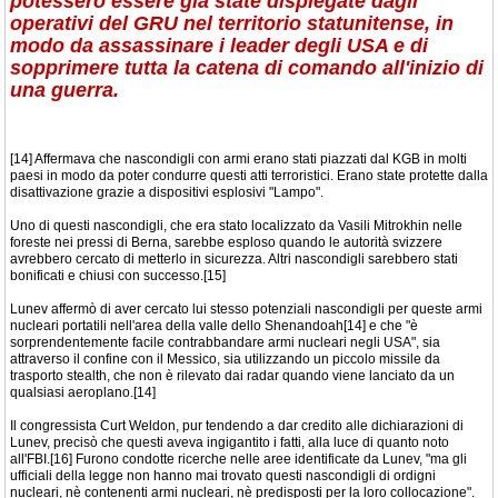
potessero essere già state dispiegate dagli
operativi del GRU nel territorio statunitense, in
modo da assassinare i leader degli USA e di
sopprimere tutta la catena di comando all'inizio di
una guerra.
[14] Affermava che nascondigli con armi erano stati piazzati dal KGB in molti
paesi in modo da poter condurre questi atti terroristici. Erano state protette dalla
disattivazione grazie a dispositivi esplosivi "Lampo".
Uno di questi nascondigli, che era stato localizzato da Vasili Mitrokhin nelle
foreste nei pressi di Berna, sarebbe esploso quando le autorità svizzere
avrebbero cercato di metterlo in sicurezza. Altri nascondigli sarebbero stati
bonificati e chiusi con successo.[15]
Lunev affermò di aver cercato lui stesso potenziali nascondigli per queste armi
nucleari portatili nell'area della valle dello Shenandoah[14] e che "è
sorprendentemente facile contrabbandare armi nucleari negli USA", sia
attraverso il confine con il Messico, sia utilizzando un piccolo missile da
trasporto stealth, che non è rilevato dai radar quando viene lanciato da un
qualsiasi aeroplano.[14]
Il congressista Curt Weldon, pur tendendo a dar credito alle dichiarazioni di
Lunev, precisò che questi aveva ingigantito i fatti, alla luce di quanto noto
all'FBI.[16] Furono condotte ricerche nelle aree identificate da Lunev, "ma gli
ufficiali della legge non hanno mai trovato questi nascondigli di ordigni
nucleari, nè contenenti armi nucleari, nè predisposti per la loro collocazione".