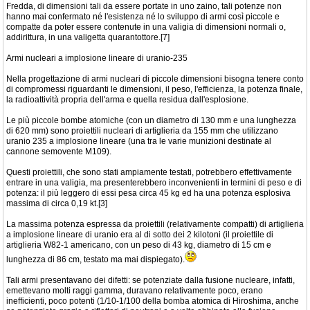
Fredda, di dimensioni tali da essere portate in uno zaino, tali potenze non
hanno mai confermato né l'esistenza né lo sviluppo di armi così piccole e
compatte da poter essere contenute in una valigia di dimensioni normali o,
addirittura, in una valigetta quarantottore.[7]
Armi nucleari a implosione lineare di uranio-235
Nella progettazione di armi nucleari di piccole dimensioni bisogna tenere conto
di compromessi riguardanti le dimensioni, il peso, l'efficienza, la potenza finale,
la radioattività propria dell'arma e quella residua dall'esplosione.
Le più piccole bombe atomiche (con un diametro di 130 mm e una lunghezza
di 620 mm) sono proiettili nucleari di artiglieria da 155 mm che utilizzano
uranio 235 a implosione lineare (una tra le varie munizioni destinate al
cannone semovente M109).
Questi proiettili, che sono stati ampiamente testati, potrebbero effettivamente
entrare in una valigia, ma presenterebbero inconvenienti in termini di peso e di
potenza: il più leggero di essi pesa circa 45 kg ed ha una potenza esplosiva
massima di circa 0,19 kt.[3]
La massima potenza espressa da proiettili (relativamente compatti) di artiglieria
a implosione lineare di uranio era al di sotto dei 2 kilotoni (il proiettile di
artiglieria W82-1 americano, con un peso di 43 kg, diametro di 15 cm e
lunghezza di 86 cm, testato ma mai dispiegato).
Tali armi presentavano dei difetti: se potenziate dalla fusione nucleare, infatti,
emettevano molti raggi gamma, duravano relativamente poco, erano
inefficienti, poco potenti (1/10-1/100 della bomba atomica di Hiroshima, anche