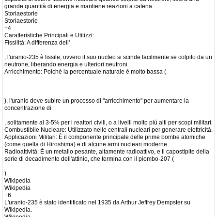
grande quantità di energia e mantiene reazioni a catena.
Storiaestorie
Storiaestorie
+4
Caratteristiche Principali e Utilizzi:
Fissilità: A differenza dell'
, l'uranio-235 è fissile, ovvero il suo nucleo si scinde facilmente se colpito da un
neutrone, liberando energia e ulteriori neutroni.
Arricchimento: Poiché la percentuale naturale è molto bassa (
), l'uranio deve subire un processo di "arricchimento" per aumentare la
concentrazione di
, solitamente al 3-5% per i reattori civili, o a livelli molto più alti per scopi militari.
Combustibile Nucleare: Utilizzato nelle centrali nucleari per generare elettricità.
Applicazioni Militari: È il componente principale delle prime bombe atomiche
(come quella di Hiroshima) e di alcune armi nucleari moderne.
Radioattività: È un metallo pesante, altamente radioattivo, e il capostipite della
serie di decadimento dell'attinio, che termina con il piombo-207 (
).
Wikipedia
Wikipedia
+6
L'uranio-235 è stato identificato nel 1935 da Arthur Jeffrey Dempster su
Wikipedia.