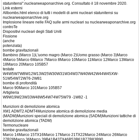
statunitensi".nuclearweaponarchive.org. Consultato il 18 novembre 2020.
Link esterni
Allbombs.html elenco di tutti i modelli di armi nucleari statunitensi su
nuclearweaponarchive.org
Implosione lineare nelle FAQ sulle armi nucleari su nuclearweaponarchive.org
controTe
Dispositivi nucleari degli Stati Uniti
Fissione
(anche
potenziata)
bombe gravitazionali
Bambino (Marco 1)L'uomo magro (Marco 2)Uomo grasso (Marco 3)Marco
4Marco 5Marco 6Marco 7Marco 8Marco 10Marco 11Marco 12Marco 13Marco
18Marco 20Marco 105B57
testate
W4W5W7W8W12W13W25W30W31W34W37W40W42W44W45XW-
51W54W72W76-2W81
bombe di profondità
Marco 90Marco 101Marco 105B57
Artiglieria
W9W19W23W33W48W54W74W75W79 -1W82 -1
Munizioni di demolizione atomica
XM1 ADMT2 ADMT4Munizione atomica di demolizione media
(MADM)Munizioni speciali di demolizione atomica (SADM)Munizioni tattiche di
demolizione atomica (TADM)
Termonucleare
bombe gravitazionali
Marco 14Marco 15TX16Marco 17Marco 21TX22Marco 24Marco 26Marco
27B28Marco 36Marco 39B41B43TX46B53B61B77B83B90