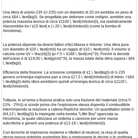
Una sfera di uranio-235 (U-235) con un diametro di 20 cm avrebbe un peso di
circa \(64 \, \text{kg}\). Se progettata per detonare come ordigno, avrebbe una
potenza massima teorica di circa \(1100 \, \text{chilotoni}\), ma realisticamente
rilascerebbe tra i \(15 \text{ e } i 20 \, \text{chilotoni}\) (come la bomba di
Hiroshima).
La potenza dipende da diversi fattori critici:Massa e Volume: Una sfera pura
con diametro di \(20 \, \text{cm}\) ha un raggio di \(10 \, \text{cm}\). Il volume si
calcola come \(V = \frac{4}{3} \pi r^3 = 4188 \, \text{cm}^3\). Poiché la densità
dell'uranio è di \(19,05 \, \text{g/cm}^3\), la massa totale della sfera supera i \(64
\, \text{kg}\).
Efficienza della fissione: La scissione completa di \(1 \, \text{kg}\) di U-235
genera un'energia esplosiva pari a circa \(17,5 \, \text{chilotoni}\) di tritolo. I \(64
\, \text{kg}\) della sfera avrebbero quindi un'energia teorica di circa \(1120 \,
\text{chilotoni}\).
Tuttavia, in un'arma a fissione pratica solo una frazione del materiale (circa l'\
(1\% - 2\%\)) si scinde prima che l'esplosione stessa disperda il combustibile
interrompendo la reazione a catena.Repliche storiche: Un quantitativo simile (\
(64,13 \, \text{kg}\)) fu impiegato nella bomba "Little Boy" sganciata su
Hiroshima, la quale utilizzava un sistema a cannone per unire masse
subcritiche e generò una potenza di \(13-18 \, \text{chilotoni}\).
Con tecniche di implosione moderne e riflettori di neutroni, la resa di quella
stessa massa potrebbe aumentare fino a raggiungere le decine o le centinaia