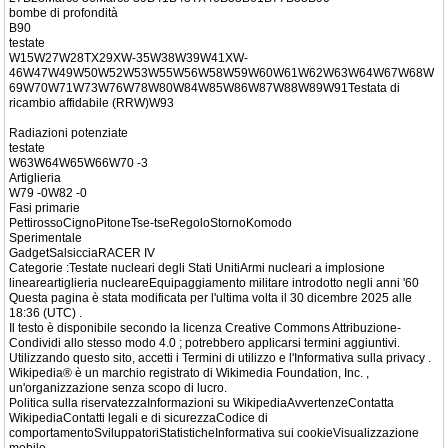
bombe di profondità
B90
testate
W15W27W28TX29XW-35W38W39W41XW-
46W47W49W50W52W53W55W56W58W59W60W61W62W63W64W67W68W
69W70W71W73W76W78W80W84W85W86W87W88W89W91Testata di
ricambio affidabile (RRW)W93
Radiazioni potenziate
testate
W63W64W65W66W70 -3
Artiglieria
W79 -0W82 -0
Fasi primarie
PettirossoCignoPitoneTse-tseRegoloStornoKomodo
Sperimentale
GadgetSalsicciaRACER IV
Categorie :Testate nucleari degli Stati UnitiArmi nucleari a implosione
lineareartiglieria nucleareEquipaggiamento militare introdotto negli anni '60
Questa pagina è stata modificata per l'ultima volta il 30 dicembre 2025 alle
18:36 (UTC) .
Il testo è disponibile secondo la licenza Creative Commons Attribuzione-
Condividi allo stesso modo 4.0 ; potrebbero applicarsi termini aggiuntivi.
Utilizzando questo sito, accetti i Termini di utilizzo e l'Informativa sulla privacy .
Wikipedia® è un marchio registrato di Wikimedia Foundation, Inc. ,
un'organizzazione senza scopo di lucro.
Politica sulla riservatezzaInformazioni su WikipediaAvvertenzeContatta
WikipediaContatti legali e di sicurezzaCodice di
comportamentoSviluppatoriStatisticheInformativa sui cookieVisualizzazione