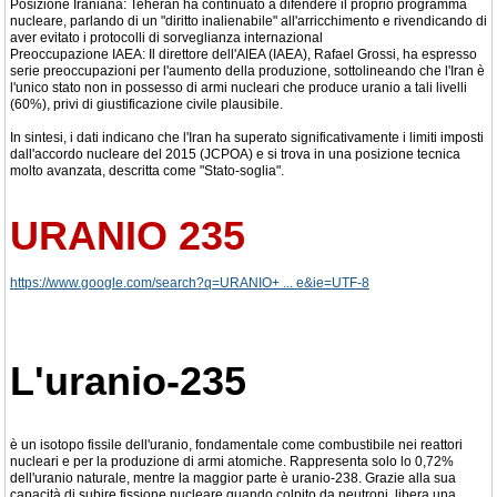
Posizione Iraniana: Teheran ha continuato a difendere il proprio programma
nucleare, parlando di un "diritto inalienabile" all'arricchimento e rivendicando di
aver evitato i protocolli di sorveglianza internazional
Preoccupazione IAEA: Il direttore dell'AIEA (IAEA), Rafael Grossi, ha espresso
serie preoccupazioni per l'aumento della produzione, sottolineando che l'Iran è
l'unico stato non in possesso di armi nucleari che produce uranio a tali livelli
(60%), privi di giustificazione civile plausibile.
In sintesi, i dati indicano che l'Iran ha superato significativamente i limiti imposti
dall'accordo nucleare del 2015 (JCPOA) e si trova in una posizione tecnica
molto avanzata, descritta come "Stato-soglia".
URANIO 235
https://www.google.com/search?q=URANIO+ ... e&ie=UTF-8
L'uranio-235
è un isotopo fissile dell'uranio, fondamentale come combustibile nei reattori
nucleari e per la produzione di armi atomiche. Rappresenta solo lo 0,72%
dell'uranio naturale, mentre la maggior parte è uranio-238. Grazie alla sua
capacità di subire fissione nucleare quando colpito da neutroni, libera una