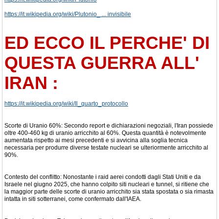
https://it.wikipedia.org/wiki/Plutonio_ ... invisibile
ED ECCO IL PERCHE' DI
QUESTA GUERRA ALL'
IRAN :
https://it.wikipedia.org/wiki/Il_quarto_protocollo
Scorte di Uranio 60%: Secondo report e dichiarazioni negoziali, l'Iran possiede
oltre 400-460 kg di uranio arricchito al 60%. Questa quantità è notevolmente
aumentata rispetto ai mesi precedenti e si avvicina alla soglia tecnica
necessaria per produrre diverse testate nucleari se ulteriormente arricchito al
90%.
Contesto del conflitto: Nonostante i raid aerei condotti dagli Stati Uniti e da
Israele nel giugno 2025, che hanno colpito siti nucleari e tunnel, si ritiene che
la maggior parte delle scorte di uranio arricchito sia stata spostata o sia rimasta
intatta in siti sotterranei, come confermato dall'IAEA.