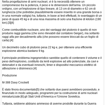
Nella progettazione di armi nucleari, vi è la necessità ottenere un
compromesso tra la potenza, il peso e le dimensioni dell'arma. Un piccolo
ordigno, con un'implosione di tipo lineare, di 13 cm di diametro e 62 cm di
lunghezza (che potrebbe plausibilmente essere inserito in una grande borsa o
in una normale valigia) ha, tuttavia, in base ai test effettuati, lo svantaggio di un
peso di quasi 45 kg e di una resa massima di solo una frazione di kiloton (190
ton).[3][4]
Come combustibile nucleare, uno dei vantaggi del plutonio è quello di non
produrre raggi gamma (che sono rilevabili dal contatore Geiger), ma soltanto
raggi alfa per decadimento alfa (che possono essere bloccati da un foglio di
carta).[4]
Un decimetro cubo di plutonio pesa 22 kg e, per ottenere una efficiente
esplosione atomica bastano 9 kg.
Il principale problema ingegneristico sarebbe quello di contenere il volume e il
peso dell'esplosivo, costituito da lenti esplosive ad alto potenziale, da cavi e
detonatori e da eventuali inneschi, timer e dispositivi meccanico-elettrici di
attivazione o disinnesco.[4]
Produzione
M-388 Davy Crockett
È stato finora documentato[5] che soltanto due paesi avrebbero posseduto, e
finanziato in modo adeguato, programmi per la costruzione di armi nucleari
miniaturizzate:[6] gli Stati Uniti d'America e l'Unione Sovietica.
Tuttavia, sebbene abbiano ammesso di averne prodotte durante la Guerra