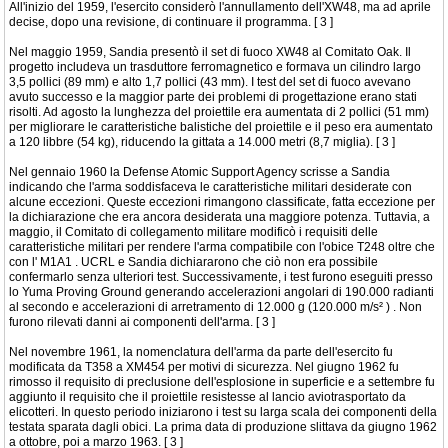
All'inizio del 1959, l'esercito considerò l'annullamento dell'XW48, ma ad aprile
decise, dopo una revisione, di continuare il programma. [ 3 ]
Nel maggio 1959, Sandia presentò il set di fuoco XW48 al Comitato Oak. Il
progetto includeva un trasduttore ferromagnetico e formava un cilindro largo
3,5 pollici (89 mm) e alto 1,7 pollici (43 mm). I test del set di fuoco avevano
avuto successo e la maggior parte dei problemi di progettazione erano stati
risolti. Ad agosto la lunghezza del proiettile era aumentata di 2 pollici (51 mm)
per migliorare le caratteristiche balistiche del proiettile e il peso era aumentato
a 120 libbre (54 kg), riducendo la gittata a 14.000 metri (8,7 miglia). [ 3 ]
Nel gennaio 1960 la Defense Atomic Support Agency scrisse a Sandia
indicando che l'arma soddisfaceva le caratteristiche militari desiderate con
alcune eccezioni. Queste eccezioni rimangono classificate, fatta eccezione per
la dichiarazione che era ancora desiderata una maggiore potenza. Tuttavia, a
maggio, il Comitato di collegamento militare modificò i requisiti delle
caratteristiche militari per rendere l'arma compatibile con l'obice T248 oltre che
con l' M1A1 . UCRL e Sandia dichiararono che ciò non era possibile
confermarlo senza ulteriori test. Successivamente, i test furono eseguiti presso
lo Yuma Proving Ground generando accelerazioni angolari di 190.000 radianti
al secondo e accelerazioni di arretramento di 12.000 g (120.000 m/s² ) . Non
furono rilevati danni ai componenti dell'arma. [ 3 ]
Nel novembre 1961, la nomenclatura dell'arma da parte dell'esercito fu
modificata da T358 a XM454 per motivi di sicurezza. Nel giugno 1962 fu
rimosso il requisito di preclusione dell'esplosione in superficie e a settembre fu
aggiunto il requisito che il proiettile resistesse al lancio aviotrasportato da
elicotteri. In questo periodo iniziarono i test su larga scala dei componenti della
testata sparata dagli obici. La prima data di produzione slittava da giugno 1962
a ottobre, poi a marzo 1963. [ 3 ]