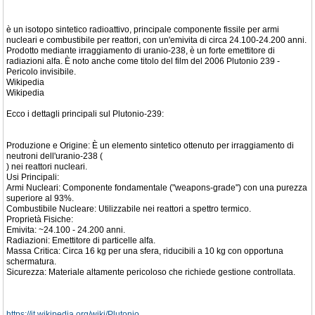
è un isotopo sintetico radioattivo, principale componente fissile per armi
nucleari e combustibile per reattori, con un'emivita di circa 24.100-24.200 anni.
Prodotto mediante irraggiamento di uranio-238, è un forte emettitore di
radiazioni alfa. È noto anche come titolo del film del 2006 Plutonio 239 -
Pericolo invisibile.
Wikipedia
Wikipedia
Ecco i dettagli principali sul Plutonio-239:
Produzione e Origine: È un elemento sintetico ottenuto per irraggiamento di
neutroni dell'uranio-238 (
) nei reattori nucleari.
Usi Principali:
Armi Nucleari: Componente fondamentale ("weapons-grade") con una purezza
superiore al 93%.
Combustibile Nucleare: Utilizzabile nei reattori a spettro termico.
Proprietà Fisiche:
Emivita: ~24.100 - 24.200 anni.
Radiazioni: Emettitore di particelle alfa.
Massa Critica: Circa 16 kg per una sfera, riducibili a 10 kg con opportuna
schermatura.
Sicurezza: Materiale altamente pericoloso che richiede gestione controllata.
https://it.wikipedia.org/wiki/Plutonio