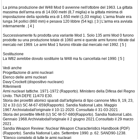
La prima produzione del W48 Mod 0 avvenne nell'ottobre del 1963. La gittata
massima dell'arma era di 14.000 metri (8,7 miglia) e la gittata minima di
impostazione della spoletta era di 1.650 metri (1,03 miglia). L'arma finale era
lunga 34 pollici (860 mm) e pesava 120 libbre (54 kg). [ 3 ] L'arma era avviata
internamente . [ 4 ]
Successivamente fu prodotta una variante Mod 1. Solo 135 armi Mod 0 furono
prodotte su una produzione totale di 1060 armi e queste armi furono ritirate dal
mercato nel 1969. Le armi Mod 1 furono ritirate dal mercato nel 1992. [ 5 ]
Sostituzione
La W82 avrebbe dovuto sostituire la W48 ma fu cancellata nel 1990. [ 5 ]
Vedi anche
Progettazione di armi nucleari
Elenco delle armi nucleari
Davy Crockett (dispositivo nucleare)
Riferimenti
Armi nucleari tattiche. 1971-1972 (Rapporto). Ministero della Difesa del Regno
Unito. TNA DEFE 11/470 E30.
Storia dei proiettili atomici sparati dall'artiglieria di tipo cannone Mks 9, 19, 23,
32 e 33 (U) SC-M-67-659(Rapporto). Sandia National Labs. Maggio
1967.Archiviatodall'originale il 10-11-2020. Consultato il 31-03-2021 .
Storia del proiettile Mk48 (U) SC-M-57-680(Rapporto). Sandia National Labs.
Gennaio 1968.Archiviatodall'originale il 2 giugno 2021.Consultato il 29 marzo
2021 .
Sandia Weapon Review: Nuclear Weapon Characteristics Handbook (PDF)
(Rapporto). Sandia National Labs. Settembre 1990. p. 62. SAND90-1238.
"Elenco completo di tutte le armi nucleari