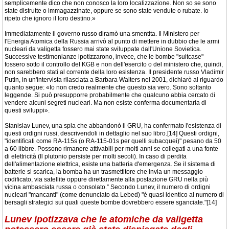
semplicemente dico che non conosco la loro localizzazione. Non so se sono
state distrutte o immagazzinate, oppure se sono state vendute o rubate. Io
ripeto che ignoro il loro destino.»
Immediatamente il governo russo diramò una smentita. Il Ministero per
l'Energia Atomica della Russia arrivò al punto di mettere in dubbio che le armi
nucleari da valigetta fossero mai state sviluppate dall'Unione Sovietica.
Successive testimonianze ipotizzarono, invece, che le bombe "suitcase"
fossero sotto il controllo del KGB e non dell'esercito o del ministero che, quindi,
non sarebbero stati al corrente della loro esistenza. Il presidente russo Vladimir
Putin, in un'intervista rilasciata a Barbara Walters nel 2001, dichiarò al riguardo
quanto segue: «Io non credo realmente che questo sia vero. Sono soltanto
leggende. Si può presupporre probabilmente che qualcuno abbia cercato di
vendere alcuni segreti nucleari. Ma non esiste conferma documentaria di
questi sviluppi».
Stanislav Lunev, una spia che abbandonò il GRU, ha confermato l'esistenza di
questi ordigni russi, descrivendoli in dettaglio nel suo libro.[14] Questi ordigni,
"identificati come RA-115s (o RA-115-01s per quelli subacquei)" pesano da 50
a 60 libbre. Possono rimanere attivabili per molti anni se collegati a una fonte
di elettricità (Il plutonio persiste per molti secoli). In caso di perdita
dell'alimentazione elettrica, esiste una batteria d'emergenza. Se il sistema di
batterie si scarica, la bomba ha un trasmettitore che invia un messaggio
codificato, via satellite oppure direttamente alla postazione GRU nella più
vicina ambasciata russa o consolato.” Secondo Lunev, il numero di ordigni
nucleari "mancanti" (come denunciato da Lebed) "è quasi identico al numero di
bersagli strategici sui quali queste bombe dovrebbero essere sganciate."[14]
Lunev ipotizzava che le atomiche da valigetta