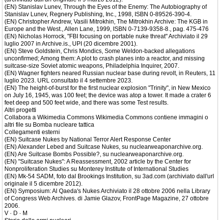
(EN) Stanislav Lunev, Through the Eyes of the Enemy: The Autobiography of
Stanislav Lunev, Regnery Publishing, Inc., 1998, ISBN 0-89526-390-4.
(EN) Christopher Andrew, Vasili Mitrokhin, The Mitrokhin Archive: The KGB in
Europe and the West., Allen Lane, 1999, ISBN 0-7139-9358-8., pag. 475-476
(EN) Nicholas Horrock, "FBI focusing on portable nuke threat" Archiviato il 29
luglio 2007 in Archive.is., UPI (20 dicembre 2001).
(EN) Steve Goldstein, Chris Mondics, Some Weldon-backed allegations
unconfirmed; Among them: A plot to crash planes into a reactor, and missing
suitcase-size Soviet atomic weapons, Philadelphia Inquirer, 2007.
(EN) Wagner fighters neared Russian nuclear base during revolt, in Reuters, 11
luglio 2023. URL consultato il 4 settembre 2023.
(EN) The height-of-burst for the first nuclear explosion "Trinity", in New Mexico
on July 16, 1945, was 100 feet; the device was atop a tower. It made a crater 6
feet deep and 500 feet wide, and there was some Test results.
Altri progetti
Collabora a Wikimedia Commons Wikimedia Commons contiene immagini o
altri file su Bomba nucleare tattica
Collegamenti esterni
(EN) Suitcase Nukes by National Terror Alert Response Center
(EN) Alexander Lebed and Suitcase Nukes, su nuclearweaponarchive.org.
(EN) Are Suitcase Bombs Possible?, su nuclearweaponarchive.org.
(EN) "Suitcase Nukes": A Reassessment, 2002 article by the Center for
Nonproliferation Studies su Monterey Institute of International Studies
(EN) Mk-54 SADM, foto dal Brookings Institution, su 3ad.com (archiviato dall'url
originale il 5 dicembre 2012).
(EN) Symposium: Al Qaeda's Nukes Archiviato il 28 ottobre 2006 nella Library
of Congress Web Archives. di Jamie Glazov, FrontPage Magazine, 27 ottobre
2006.
V · D · M