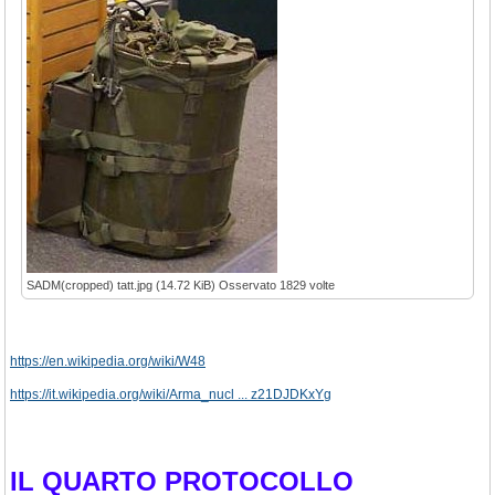
SADM(cropped) tatt.jpg (14.72 KiB) Osservato 1829 volte
https://en.wikipedia.org/wiki/W48
https://it.wikipedia.org/wiki/Arma_nucl ... z21DJDKxYg
IL QUARTO PROTOCOLLO