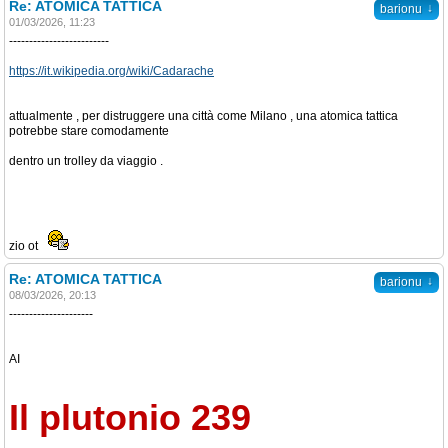
Re: ATOMICA TATTICA
↓
barionu
01/03/2026, 11:23
-------------------------
https://it.wikipedia.org/wiki/Cadarache
attualmente , per distruggere una città come Milano , una atomica tattica
potrebbe stare comodamente
dentro un trolley da viaggio .
zio ot
Re: ATOMICA TATTICA
↓
barionu
08/03/2026, 20:13
---------------------
AI
Il plutonio 239