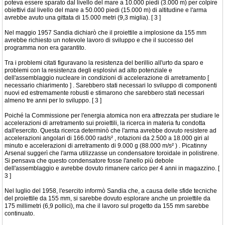
poteva essere sparato dal livello del mare a 10.000 piedi (3.000 m) per colpire
obiettivi dal livello del mare a 50.000 piedi (15.000 m) di altitudine e l'arma
avrebbe avuto una gittata di 15.000 metri (9,3 miglia). [ 3 ]
Nel maggio 1957 Sandia dichiarò che il proiettile a implosione da 155 mm
avrebbe richiesto un notevole lavoro di sviluppo e che il successo del
programma non era garantito.
Tra i problemi citati figuravano la resistenza del berillio all'urto da sparo e
problemi con la resistenza degli esplosivi ad alto potenziale e
dell'assemblaggio nucleare in condizioni di accelerazione di arretramento [
necessario chiarimento ] . Sarebbero stati necessari lo sviluppo di componenti
nuovi ed estremamente robusti e stimarono che sarebbero stati necessari
almeno tre anni per lo sviluppo. [ 3 ]
Poiché la Commissione per l'energia atomica non era attrezzata per studiare le
accelerazioni di arretramento sui proiettili, la ricerca in materia fu condotta
dall'esercito. Questa ricerca determinò che l'arma avrebbe dovuto resistere ad
accelerazioni angolari di 166.000 rad/s² , rotazioni da 2.500 a 18.000 giri al
minuto e accelerazioni di arretramento di 9.000 g (88.000 m/s² ) . Picatinny
Arsenal suggerì che l'arma utilizzasse un condensatore toroidale in polistirene.
Si pensava che questo condensatore fosse l'anello più debole
dell'assemblaggio e avrebbe dovuto rimanere carico per 4 anni in magazzino. [
3 ]
Nel luglio del 1958, l'esercito informò Sandia che, a causa delle sfide tecniche
del proiettile da 155 mm, si sarebbe dovuto esplorare anche un proiettile da
175 millimetri (6,9 pollici), ma che il lavoro sul progetto da 155 mm sarebbe
continuato.