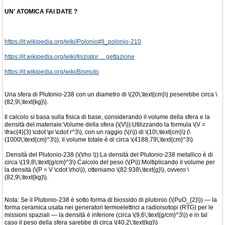
UN' ATOMICA FAI DATE ?
https://it.wikipedia.org/wiki/Polonio#Il_polonio-210
https://it.wikipedia.org/wiki/Iniziator ... gettazione
https://it.wikipedia.org/wiki/Bismuto
Una sfera di Plutonio-238 con un diametro di \(20\,\text{cm}\) peserebbe circa \
(82,9\,\text{kg}\).
Il calcolo si basa sulla fisica di base, considerando il volume della sfera e la
densità del materiale:Volume della sfera (\(V\)):Utilizzando la formula \(V =
\frac{4}{3} \cdot \pi \cdot r^3\), con un raggio (\(r\)) di \(10\,\text{cm}\) (\
(1000\,\text{cm}^3\)), il volume totale è di circa \(4188,79\,\text{cm}^3\)
.Densità del Plutonio-238 (\(\rho \)):La densità del Plutonio-238 metallico è di
circa \(19,8\,\text{g/cm}^3\).Calcolo del peso (\(P\)):Moltiplicando il volume per
la densità (\(P = V \cdot \rho\)), otteniamo \(82.938\,\text{g}\), ovvero \
(82,9\,\text{kg}\).
Nota: Se il Plutonio-238 è sotto forma di biossido di plutonio (\(PuO_{2}\)) — la
forma ceramica usata nei generatori termoelettrici a radioisotopi (RTG) per le
missioni spaziali — la densità è inferiore (circa \(9,6\,\text{g/cm}^3\)) e in tal
caso il peso della sfera sarebbe di circa \(40,2\,\text{kg}\)