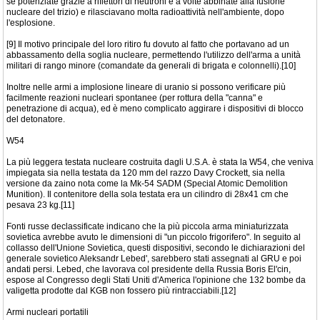
se potenziate grazie a riflettori di neutroni e a volte abbinate alla fusione
nucleare del trizio) e rilasciavano molta radioattività nell'ambiente, dopo
l'esplosione.
[9] Il motivo principale del loro ritiro fu dovuto al fatto che portavano ad un
abbassamento della soglia nucleare, permettendo l'utilizzo dell'arma a unità
militari di rango minore (comandate da generali di brigata e colonnelli).[10]
Inoltre nelle armi a implosione lineare di uranio si possono verificare più
facilmente reazioni nucleari spontanee (per rottura della "canna" e
penetrazione di acqua), ed è meno complicato aggirare i dispositivi di blocco
del detonatore.
W54
La più leggera testata nucleare costruita dagli U.S.A. è stata la W54, che veniva
impiegata sia nella testata da 120 mm del razzo Davy Crockett, sia nella
versione da zaino nota come la Mk-54 SADM (Special Atomic Demolition
Munition). Il contenitore della sola testata era un cilindro di 28x41 cm che
pesava 23 kg.[11]
Fonti russe declassificate indicano che la più piccola arma miniaturizzata
sovietica avrebbe avuto le dimensioni di "un piccolo frigorifero". In seguito al
collasso dell'Unione Sovietica, questi dispositivi, secondo le dichiarazioni del
generale sovietico Aleksandr Lebed', sarebbero stati assegnati al GRU e poi
andati persi. Lebed, che lavorava col presidente della Russia Boris El'cin,
espose al Congresso degli Stati Uniti d'America l'opinione che 132 bombe da
valigetta prodotte dal KGB non fossero più rintracciabili.[12]
Armi nucleari portatili