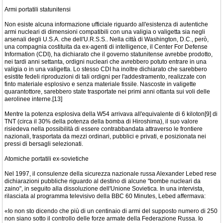
Armi portatili statunitensi
Non esiste alcuna informazione ufficiale riguardo all'esistenza di autentiche
armi nucleari di dimensioni compatibili con una valigia o valigetta sia negli
arsenali degli U.S.A. che dell'U.R.S.S.. Nella città di Washington, D.C., però,
una compagnia costituita da ex-agenti di intelligence, il Center For Defense
Information (CDI), ha dichiarato che il governo statunitense avrebbe prodotto,
nei tardi anni settanta, ordigni nucleari che avrebbero potuto entrare in una
valigia o in una valigetta. Lo stesso CDI ha inoltre dichiarato che sarebbero
esistite fedeli riproduzioni di tali ordigni per l'addestramento, realizzate con
finto materiale esplosivo e senza materiale fissile. Nascoste in valigette
quarantottore, sarebbero state trasportate nei primi anni ottanta sui voli delle
aerolinee interne.[13]
Mentre la potenza esplosiva della W54 arrivava all'equivalente di 6 kiloton[9] di
TNT (circa il 30% della potenza della bomba di Hiroshima), il suo valore
risiedeva nella possibilità di essere contrabbandata attraverso le frontiere
nazionali, trasportata da mezzi ordinari, pubblici e privati, e posizionata nei
pressi di bersagli selezionati.
Atomiche portatili ex-sovietiche
Nel 1997, il consulenze della sicurezza nazionale russa Alexander Lebed rese
dichiarazioni pubbliche riguardo al destino di alcune "bombe nucleari da
zaino", in seguito alla dissoluzione dell'Unione Sovietica. In una intervista,
rilasciata al programma televisivo della BBC 60 Minutes, Lebed affermava:
«Io non sto dicendo che più di un centinaio di armi del supposto numero di 250
non siano sotto il controllo delle forze armate della Federazione Russa. Io