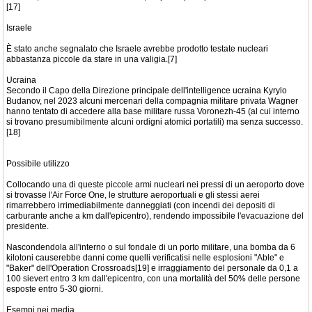
[17]
Israele
È stato anche segnalato che Israele avrebbe prodotto testate nucleari
abbastanza piccole da stare in una valigia.[7]
Ucraina
Secondo il Capo della Direzione principale dell'intelligence ucraina Kyrylo
Budanov, nel 2023 alcuni mercenari della compagnia militare privata Wagner
hanno tentato di accedere alla base militare russa Voronezh-45 (al cui interno
si trovano presumibilmente alcuni ordigni atomici portatili) ma senza successo.
[18]
Possibile utilizzo
Collocando una di queste piccole armi nucleari nei pressi di un aeroporto dove
si trovasse l'Air Force One, le strutture aeroportuali e gli stessi aerei
rimarrebbero irrimediabilmente danneggiati (con incendi dei depositi di
carburante anche a km dall'epicentro), rendendo impossibile l'evacuazione del
presidente.
Nascondendola all'interno o sul fondale di un porto militare, una bomba da 6
kilotoni causerebbe danni come quelli verificatisi nelle esplosioni "Able" e
"Baker" dell'Operation Crossroads[19] e irraggiamento del personale da 0,1 a
100 sievert entro 3 km dall'epicentro, con una mortalità del 50% delle persone
esposte entro 5-30 giorni.
Esempi nei media