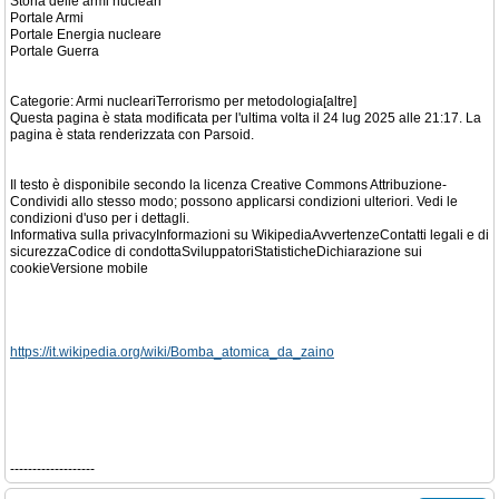
Storia delle armi nucleari
Portale Armi
Portale Energia nucleare
Portale Guerra
Categorie: Armi nucleariTerrorismo per metodologia[altre]
Questa pagina è stata modificata per l'ultima volta il 24 lug 2025 alle 21:17. La
pagina è stata renderizzata con Parsoid.
Il testo è disponibile secondo la licenza Creative Commons Attribuzione-
Condividi allo stesso modo; possono applicarsi condizioni ulteriori. Vedi le
condizioni d'uso per i dettagli.
Informativa sulla privacyInformazioni su WikipediaAvvertenzeContatti legali e di
sicurezzaCodice di condottaSviluppatoriStatisticheDichiarazione sui
cookieVersione mobile
https://it.wikipedia.org/wiki/Bomba_atomica_da_zaino
-------------------