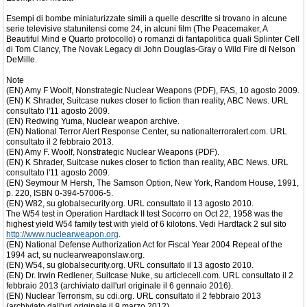
Esempi di bombe miniaturizzate simili a quelle descritte si trovano in alcune
serie televisive statunitensi come 24, in alcuni film (The Peacemaker, A
Beautiful Mind e Quarto protocollo) o romanzi di fantapolitica quali Splinter Cell
di Tom Clancy, The Novak Legacy di John Douglas-Gray o Wild Fire di Nelson
DeMille.
Note
(EN) Amy F Woolf, Nonstrategic Nuclear Weapons (PDF), FAS, 10 agosto 2009.
(EN) K Shrader, Suitcase nukes closer to fiction than reality, ABC News. URL
consultato l'11 agosto 2009.
(EN) Redwing Yuma, Nuclear weapon archive.
(EN) National Terror Alert Response Center, su nationalterroralert.com. URL
consultato il 2 febbraio 2013.
(EN) Amy F. Woolf, Nonstrategic Nuclear Weapons (PDF).
(EN) K Shrader, Suitcase nukes closer to fiction than reality, ABC News. URL
consultato l'11 agosto 2009.
(EN) Seymour M Hersh, The Samson Option, New York, Random House, 1991,
p. 220, ISBN 0-394-57006-5.
(EN) W82, su globalsecurity.org. URL consultato il 13 agosto 2010.
The W54 test in Operation Hardtack II test Socorro on Oct 22, 1958 was the
highest yield W54 family test with yield of 6 kilotons. Vedi Hardtack 2 sul sito
http://www.nuclearweapon.org
.
(EN) National Defense Authorization Act for Fiscal Year 2004 Repeal of the
1994 act, su nuclearweaponslaw.org.
(EN) W54, su globalsecurity.org. URL consultato il 13 agosto 2010.
(EN) Dr. Irwin Redlener, Suitcase Nuke, su articlecell.com. URL consultato il 2
febbraio 2013 (archiviato dall'url originale il 6 gennaio 2016).
(EN) Nuclear Terrorism, su cdi.org. URL consultato il 2 febbraio 2013
(archiviato dall'url originale il 9 marzo 2012).