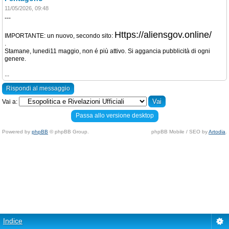
11/05/2026, 09:48
---
Https://aliensgov.online/
IMPORTANTE: un nuovo, secondo sito:
.
Stamane, lunedi11 maggio, non é più attivo. Si aggancia pubblicità di ogni
genere.
...
Rispondi al messaggio
Vai a:
Passa allo versione desktop
Powered by
phpBB
© phpBB Group.
phpBB Mobile / SEO by
Artodia
.
Indice