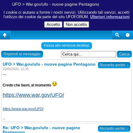
UFO > War.gov/ufo - nuove pagine Pentagono
I cookie ci aiutano a fornire i nostri servizi. Utilizzando tali servizi, accetti
l'utilizzo dei cookie da parte del sito UFOFORUM.
Ulteriori informazioni
Passa allo versione desktop
Rispondi al messaggio
UFO > War.gov/ufo - nuove pagine Pentagono
↓
Riccardo aeritel
10/05/2026, 12:33
---
Credo che basti, al momento
.
https://www.war.gov/UFO/
https://www.war.gov/UFO/
...
Re: UFO > War.gov/ufo - nuove pagine
↓
Riccardo aeritel
Pentagono