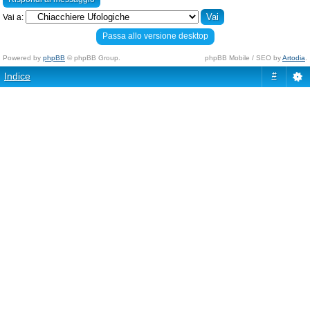
Vai a:
Passa allo versione desktop
Powered by
phpBB
© phpBB Group.
phpBB Mobile / SEO by
Artodia
.
Indice
#