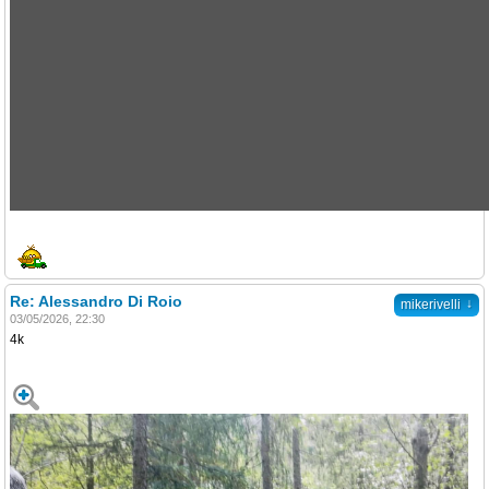
Re: Alessandro Di Roio
↓
mikerivelli
03/05/2026, 22:30
4k