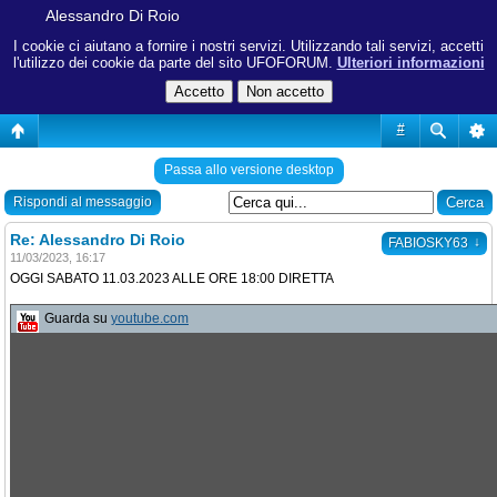
Alessandro Di Roio
I cookie ci aiutano a fornire i nostri servizi. Utilizzando tali servizi, accetti
l'utilizzo dei cookie da parte del sito UFOFORUM.
Ulteriori informazioni
#
Passa allo versione desktop
Rispondi al messaggio
Re: Alessandro Di Roio
↓
FABIOSKY63
11/03/2023, 16:17
OGGI SABATO 11.03.2023 ALLE ORE 18:00 DIRETTA
Guarda su
youtube.com