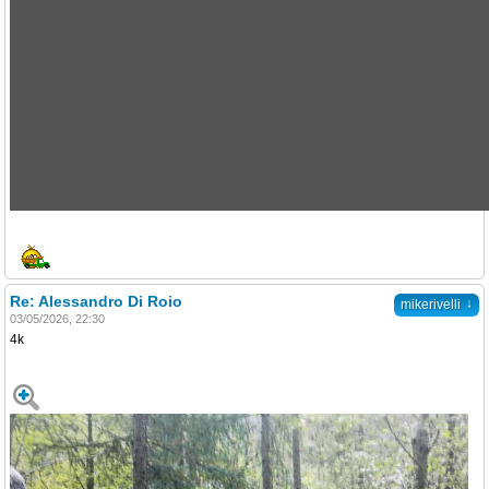
Re: Alessandro Di Roio
↓
mikerivelli
03/05/2026, 22:30
4k