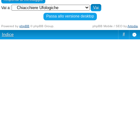
Vai a:
Passa allo versione desktop
Powered by
phpBB
© phpBB Group.
phpBB Mobile / SEO by
Artodia
.
Indice
#