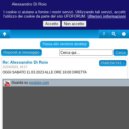
Alessandro Di Roio
I cookie ci aiutano a fornire i nostri servizi. Utilizzando tali servizi, accetti
l'utilizzo dei cookie da parte del sito UFOFORUM.
Ulteriori informazioni
#
Passa allo versione desktop
Rispondi al messaggio
Re: Alessandro Di Roio
↓
FABIOSKY63
11/03/2023, 16:17
OGGI SABATO 11.03.2023 ALLE ORE 18:00 DIRETTA
Guarda su
youtube.com