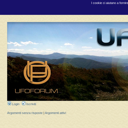
I cookie ci aiutano a fornir
Login
Iscriviti
Argomenti senza risposte
|
Argomenti attivi