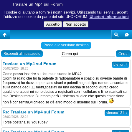
Traslare un Mp4 sul Forum
I cookie ci aiutano a fornire i nostri servizi. Utilizzando tali servizi, accetti
l'utilizzo dei cookie da parte del sito UFOFORUM.
Ulteriori informazioni
Passa allo versione desktop
Rispondi al messaggio
Traslare un Mp4 sul Forum
↓
bleffort
08/02/2026, 18:23
Come posso inserire sul forum un suono in MP4?.
Giorni fa (dato che hò la patente di radioamatore e spazio su diverse bande di
frequenza) ho ricevuto per caso strani e potenti segnali tipo rumore assordante
sulla banda degli 11 metri,spaziati da una decina di secondi durati credo
qualche ora,così mi sono deciso a registrarli con il cellulare e li ho scaricati sul
mio Desktop tramite Bluetooth,però il sistema mi dice che questa estenzione
non è consentita,vi chiedo se c'è altro modo di inserirlo sul Forum.
Re: Traslare un Mp4 sul Forum
↓
vimana131
08/02/2026, 22:24
Forse postarla su YouTube?