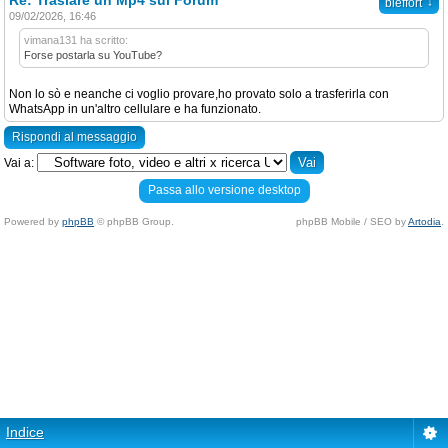
Re: Traslare un Mp4 sul Forum
↓
bleffort
09/02/2026, 16:46
vimana131 ha scritto:
Forse postarla su YouTube?
Non lo sò e neanche ci voglio provare,ho provato solo a trasferirla con
WhatsApp in un'altro cellulare e ha funzionato.
Rispondi al messaggio
Vai a:
Passa allo versione desktop
Powered by
phpBB
© phpBB Group.
phpBB Mobile / SEO by
Artodia
.
Indice