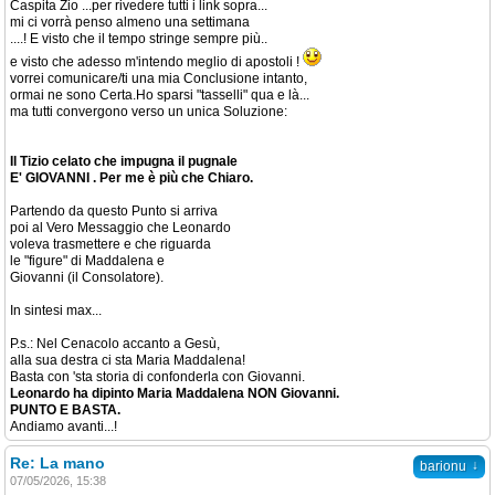
Caspita Zio ...per rivedere tutti i link sopra...
mi ci vorrà penso almeno una settimana
....! E visto che il tempo stringe sempre più..
e visto che adesso m'intendo meglio di apostoli !
vorrei comunicare/ti una mia Conclusione intanto,
ormai ne sono Certa.Ho sparsi "tasselli" qua e là...
ma tutti convergono verso un unica Soluzione:
Il Tizio celato che impugna il pugnale
E' GIOVANNI . Per me è più che Chiaro.
Partendo da questo Punto si arriva
poi al Vero Messaggio che Leonardo
voleva trasmettere e che riguarda
le "figure" di Maddalena e
Giovanni (il Consolatore).
In sintesi max...
P.s.: Nel Cenacolo accanto a Gesù,
alla sua destra ci sta Maria Maddalena!
Basta con 'sta storia di confonderla con Giovanni.
Leonardo ha dipinto Maria Maddalena NON Giovanni.
PUNTO E BASTA.
Andiamo avanti...!
Re: La mano
↓
barionu
07/05/2026, 15:38