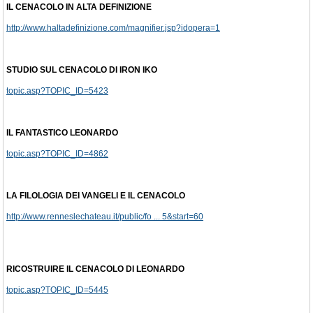
IL CENACOLO IN ALTA DEFINIZIONE
http://www.haltadefinizione.com/magnifier.jsp?idopera=1
STUDIO SUL CENACOLO DI IRON IKO
topic.asp?TOPIC_ID=5423
IL FANTASTICO LEONARDO
topic.asp?TOPIC_ID=4862
LA FILOLOGIA DEI VANGELI E IL CENACOLO
http://www.renneslechateau.it/public/fo ... 5&start=60
RICOSTRUIRE IL CENACOLO DI LEONARDO
topic.asp?TOPIC_ID=5445