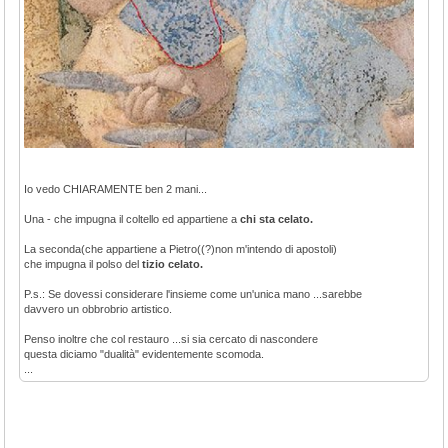
Io vedo CHIARAMENTE ben 2 mani...
Una - che impugna il coltello ed appartiene a
chi sta celato.
La seconda(che appartiene a Pietro((?)non m'intendo di apostoli)
che impugna il polso del
tizio celato.
P.s.: Se dovessi considerare l'insieme come un'unica mano ...sarebbe
davvero un obbrobrio artistico.
Penso inoltre che col restauro ...si sia cercato di nascondere
questa diciamo "dualità" evidentemente scomoda.
...