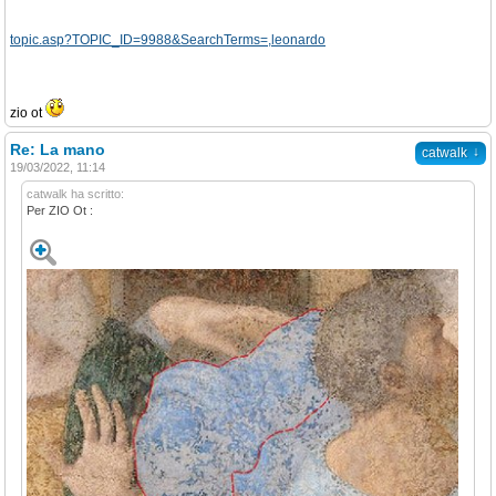
topic.asp?TOPIC_ID=9988&SearchTerms=,leonardo
zio ot
Re: La mano
↓
catwalk
19/03/2022, 11:14
catwalk ha scritto:
Per ZIO Ot :