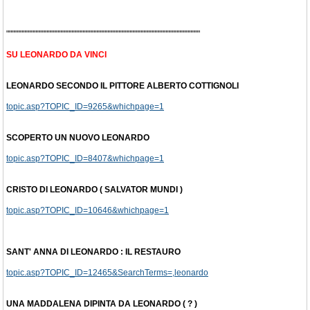
""""""""""""""""""""""""""""""""""""""""""""""""""""""""""""""""""""""
SU LEONARDO DA VINCI
LEONARDO SECONDO IL PITTORE ALBERTO COTTIGNOLI
topic.asp?TOPIC_ID=9265&whichpage=1
SCOPERTO UN NUOVO LEONARDO
topic.asp?TOPIC_ID=8407&whichpage=1
CRISTO DI LEONARDO ( SALVATOR MUNDI )
topic.asp?TOPIC_ID=10646&whichpage=1
SANT' ANNA DI LEONARDO : IL RESTAURO
topic.asp?TOPIC_ID=12465&SearchTerms=,leonardo
UNA MADDALENA DIPINTA DA LEONARDO ( ? )