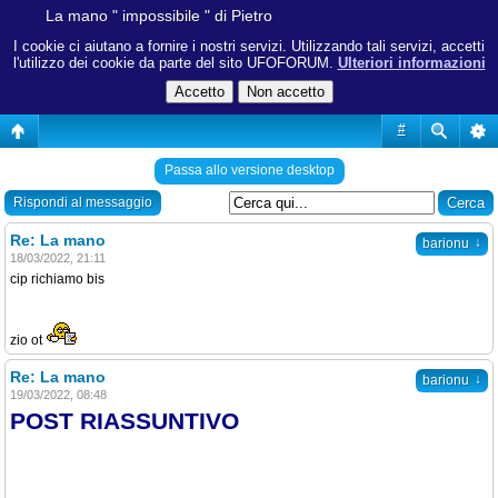
La mano " impossibile " di Pietro
I cookie ci aiutano a fornire i nostri servizi. Utilizzando tali servizi, accetti
l'utilizzo dei cookie da parte del sito UFOFORUM.
Ulteriori informazioni
#
Passa allo versione desktop
Rispondi al messaggio
Re: La mano
↓
barionu
18/03/2022, 21:11
cip richiamo bis
zio ot
Re: La mano
↓
barionu
19/03/2022, 08:48
POST RIASSUNTIVO