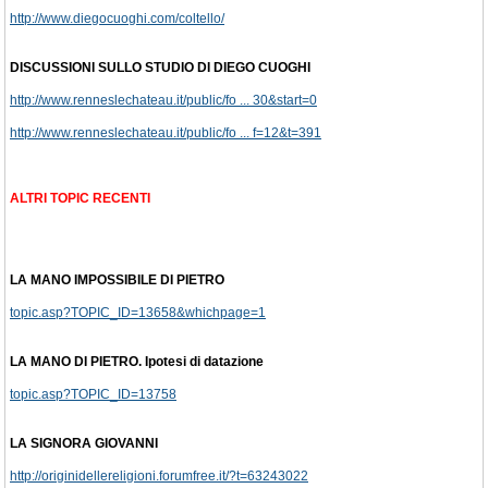
http://www.diegocuoghi.com/coltello/
DISCUSSIONI SULLO STUDIO DI DIEGO CUOGHI
http://www.renneslechateau.it/public/fo ... 30&start=0
http://www.renneslechateau.it/public/fo ... f=12&t=391
ALTRI TOPIC RECENTI
LA MANO IMPOSSIBILE DI PIETRO
topic.asp?TOPIC_ID=13658&whichpage=1
LA MANO DI PIETRO. Ipotesi di datazione
topic.asp?TOPIC_ID=13758
LA SIGNORA GIOVANNI
http://originidellereligioni.forumfree.it/?t=63243022