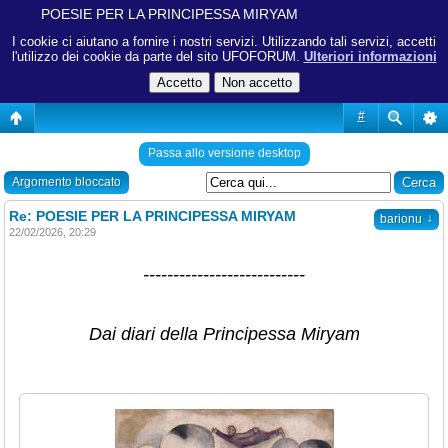
POESIE PER LA PRINCIPESSA MIRYAM
I cookie ci aiutano a fornire i nostri servizi. Utilizzando tali servizi, accetti
l'utilizzo dei cookie da parte del sito UFOFORUM.
Ulteriori informazioni
#
Passa allo versione desktop
Argomento bloccato
Re: POESIE PER LA PRINCIPESSA MIRYAM
↓
barionu
22/02/2026, 20:29
---------------------------
Dai diari della Principessa Miryam