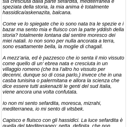
sia cresciuta dalla parte sefardita, mediterranea e
speziata della storia, la mia anima è totalmente
hassidica/askenazita, balcana.
Come ve lo spiegate che io sono nata tra le spezie e i
bazar ma sento mia e fluisco con la parte yddish della
storia? totalmente lontana dal sentire moresco dei
miei natali. Io non sono per nulla ancorata a terra,
sono esattamente bella, la moglie di chagall.
A mezz’aria, ed è pazzesco che io senta il mio vissuto
come quello di un’ ebrea nata e cresciuta in un
villaggio romeno (che tra l’altro ho vissuto per
decenni, dunque so di cosa parlo,) invece che in una
casba tunisina o palermitana e allora la scienza che
dice essere tutti askenaziti le genti del sud Italia,
viene ancora una volta confutata.
Io non mi sento sefardita, moresca, mizrahi,
mediterranea, io mi sento di vitsbek.
Capisco e fluisco con gli hassidici. La luce sefardita è
quella del Mediterraneo: netta, definita, che non