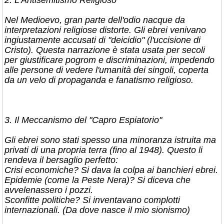
​2. L'Antisemitismo Religioso
​Nel Medioevo, gran parte dell'odio nacque da
interpretazioni religiose distorte. Gli ebrei venivano
ingiustamente accusati di "deicidio" (l'uccisione di
Cristo). Questa narrazione è stata usata per secoli
per giustificare pogrom e discriminazioni, impedendo
alle persone di vedere l'umanità dei singoli, coperta
da un velo di propaganda e fanatismo religioso.
​3. Il Meccanismo del "Capro Espiatorio"
​Gli ebrei sono stati spesso una minoranza istruita ma
privati di una propria terra (fino al 1948). Questo li
rendeva il bersaglio perfetto:
​Crisi economiche? Si dava la colpa ai banchieri ebrei.
​Epidemie (come la Peste Nera)? Si diceva che
avvelenassero i pozzi.
​Sconfitte politiche? Si inventavano complotti
internazionali. (Da dove nasce il mio sionismo)