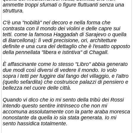
ammette troppi sfumati o figure fluttuanti senza una
struttura.
C'è una "nobiltà" nel decoro e nella forma che
contrasta con il mondo dei violini e delle capre sui
tetti. come la famosa Haggadah di Sarajevo o quella
di Barcellona): lì vedi precisione, ori, architetture
definite e una cura del dettaglio che è l'esatto opposto
della pennellata "libera e istintiva" di Chagall.
È affascinante come lo stesso "Libro" abbia generato
due modi così diversi di vedere il mondo. Io volo
sopra i tetti per fuggire dal fango del villaggio, e l'altro
(quello sefardita) che costruisce palazzi di pensiero e
bellezza nel cuore delle città.
Quando vi dico che io mi sento della tribù dei Rossi
intendo questo sentire intrinseco che non mi
accomuna assolutamente con la parte araba moresca
nonostante da quella io sia stata generata. Io mi
sento hassidica totalmente.