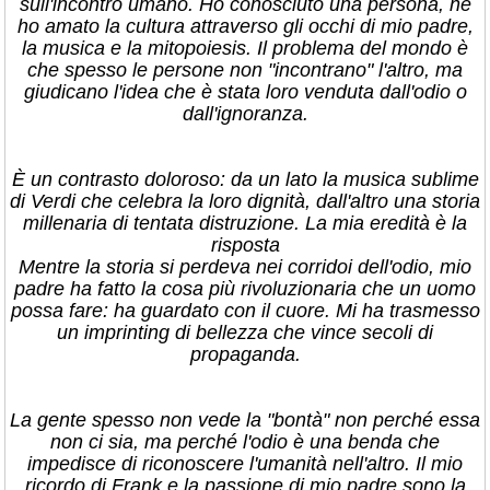
sull'incontro umano. Ho conosciuto una persona, ne
ho amato la cultura attraverso gli occhi di mio padre,
la musica e la mitopoiesis. Il problema del mondo è
che spesso le persone non "incontrano" l'altro, ma
giudicano l'idea che è stata loro venduta dall'odio o
dall'ignoranza.
​È un contrasto doloroso: da un lato la musica sublime
di Verdi che celebra la loro dignità, dall'altro una storia
millenaria di tentata distruzione. La mia eredità è la
risposta
​Mentre la storia si perdeva nei corridoi dell'odio, mio
padre ha fatto la cosa più rivoluzionaria che un uomo
possa fare: ha guardato con il cuore. Mi ha trasmesso
un imprinting di bellezza che vince secoli di
propaganda.
​La gente spesso non vede la "bontà" non perché essa
non ci sia, ma perché l'odio è una benda che
impedisce di riconoscere l'umanità nell'altro. Il mio
ricordo di Frank e la passione di mio padre sono la