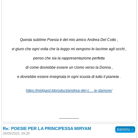
Questa sublime Poesia è del mio amico Andrea Del Cotto ,
vi giuro che ogni volta che la leggo mi vengono le lacrime agli occhi ,
penso che sia la rappresentazione perfetta
di come dovrebbe essere un Uomo verso la Donna ,
e dovrebbe essere insegnata in ogni scuola di tutto il pianeta .
https://midgard.it/product/andrea-del-c ... ie-damore/
----------------
Re: POESIE PER LA PRINCIPESSA MIRYAM
↓
barionu
26/05/2025, 09:28