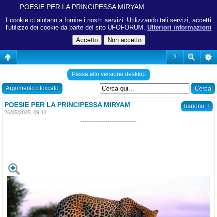
POESIE PER LA PRINCIPESSA MIRYAM
I cookie ci aiutano a fornire i nostri servizi. Utilizzando tali servizi, accetti
l'utilizzo dei cookie da parte del sito UFOFORUM.
Ulteriori informazioni
#
Passa allo versione desktop
Argomento bloccato
POESIE PER LA PRINCIPESSA MIRYAM
↓
barionu
26/05/2025, 09:12
-----------------------------