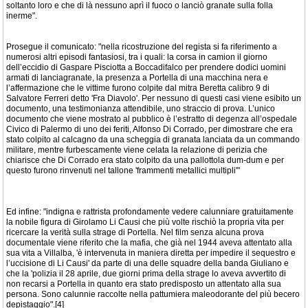
soltanto loro e che di là nessuno aprì il fuoco o lanciò granate sulla folla
inerme".
Prosegue il comunicato: "nella ricostruzione del regista si fa riferimento a
numerosi altri episodi fantasiosi, tra i quali: la corsa in camion il giorno
dell’eccidio di Gaspare Pisciotta a Boccadifalco per prendere dodici uomini
armati di lanciagranate, la presenza a Portella di una macchina nera e
l’affermazione che le vittime furono colpite dal mitra Beretta calibro 9 di
Salvatore Ferreri detto 'Fra Diavolo'. Per nessuno di questi casi viene esibito un
documento, una testimonianza attendibile, uno straccio di prova. L’unico
documento che viene mostrato al pubblico è l’estratto di degenza all’ospedale
Civico di Palermo di uno dei feriti, Alfonso Di Corrado, per dimostrare che era
stato colpito al calcagno da una scheggia di granata lanciata da un commando
militare, mentre furbescamente viene celata la relazione di perizia che
chiarisce che Di Corrado era stato colpito da una pallottola dum-dum e per
questo furono rinvenuti nel tallone 'frammenti metallici multipli'"
Ed infine: "indigna e rattrista profondamente vedere calunniare gratuitamente
la nobile figura di Girolamo Li Causi che più volte rischiò la propria vita per
ricercare la verità sulla strage di Portella. Nel film senza alcuna prova
documentale viene riferito che la mafia, che già nel 1944 aveva attentato alla
sua vita a Villalba, 'è intervenuta in maniera diretta per impedire il sequestro e
l’uccisione di Li Causi' da parte di una delle squadre della banda Giuliano e
che la 'polizia il 28 aprile, due giorni prima della strage lo aveva avvertito di
non recarsi a Portella in quanto era stato predisposto un attentato alla sua
persona. Sono calunnie raccolte nella pattumiera maleodorante del più becero
depistaggio".[4]