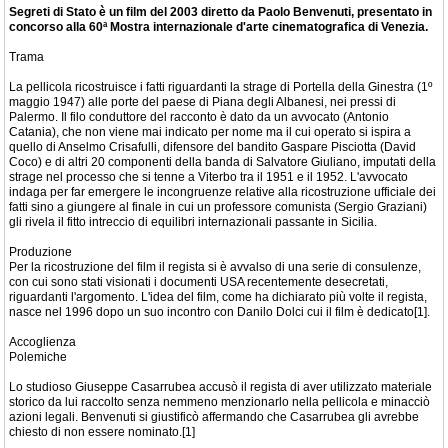
Segreti di Stato è un film del 2003 diretto da Paolo Benvenuti, presentato in
concorso alla 60ª Mostra internazionale d'arte cinematografica di Venezia.
Trama
La pellicola ricostruisce i fatti riguardanti la strage di Portella della Ginestra (1º
maggio 1947) alle porte del paese di Piana degli Albanesi, nei pressi di
Palermo. Il filo conduttore del racconto è dato da un avvocato (Antonio
Catania), che non viene mai indicato per nome ma il cui operato si ispira a
quello di Anselmo Crisafulli, difensore del bandito Gaspare Pisciotta (David
Coco) e di altri 20 componenti della banda di Salvatore Giuliano, imputati della
strage nel processo che si tenne a Viterbo tra il 1951 e il 1952. L'avvocato
indaga per far emergere le incongruenze relative alla ricostruzione ufficiale dei
fatti sino a giungere al finale in cui un professore comunista (Sergio Graziani)
gli rivela il fitto intreccio di equilibri internazionali passante in Sicilia.
Produzione
Per la ricostruzione del film il regista si è avvalso di una serie di consulenze,
con cui sono stati visionati i documenti USA recentemente desecretati,
riguardanti l'argomento. L'idea del film, come ha dichiarato più volte il regista,
nasce nel 1996 dopo un suo incontro con Danilo Dolci cui il film è dedicato[1].
Accoglienza
Polemiche
Lo studioso Giuseppe Casarrubea accusò il regista di aver utilizzato materiale
storico da lui raccolto senza nemmeno menzionarlo nella pellicola e minacciò
azioni legali. Benvenuti si giustificò affermando che Casarrubea gli avrebbe
chiesto di non essere nominato.[1]