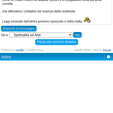
come un Robin Hood che aiutava i poveri e lo elogiavano come persona
corretta
che difendeva i contadini dai soprrusi delle scellerate
Leggi emanate dall'allora governo nazionale e dalla mafia.
Rispondi al messaggio
Vai a:
Passa allo versione desktop
Powered by
phpBB
© phpBB Group.
phpBB Mobile / SEO by
Artodia
.
Indice