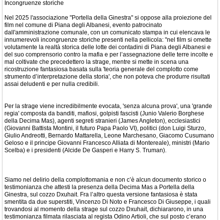
Incongruenze storiche
Nel 2025 l'associazione "Portella della Ginestra" si oppose alla proiezione del
film nel comune di Piana degli Albanesi, evento patrocinato
dall'amministrazione comunale, con un comunicato stampa in cui elencava le
innumerevoli incongruenze storiche presenti nella pellicola: "nel film si omette
volutamente la realtà storica delle lotte dei contadini di Piana degli Albanesi e
del suo comprensorio contro la mafia e per l’assegnazione delle terre incolte e
mal coltivate che precedettero la strage, mentre si mette in scena una
ricostruzione fantasiosa basata sulla 'teoria generale del complotto come
strumento d’interpretazione della storia', che non poteva che produrre risultati
assai deludenti e per nulla credibili.
Per la strage viene incredibilmente evocata, 'senza alcuna prova', una 'grande
regia' composta da banditi, mafiosi, golpisti fascisti (Junio Valerio Borghese
della Decima Mas), agenti segreti stranieri (James Angleton), ecclesiastici
(Giovanni Battista Montini, il futuro Papa Paolo VI), politici (don Luigi Sturzo,
Giulio Andreotti, Bernardo Mattarella, Leone Marchesano, Giacomo Cusumano
Geloso e il principe Giovanni Francesco Alliata di Montereale), ministri (Mario
Scelba) e i presidenti (Alcide De Gasperi e Harry S. Truman).
Siamo nel delirio della complottomania e non c’è alcun documento storico o
testimonianza che attesti la presenza della Decima Mas a Portella della
Ginestra, sul cozzo Dxuhait. Fra l’altro questa versione fantasiosa è stata
smentita da due superstiti, Vincenzo Di Noto e Francesco Di Giuseppe, i quali
trovandosi al momento della strage sul cozzo Dxuhait, dichiararono, in una
testimonianza filmata rilasciata al regista Odino Artioli, che sul posto c’erano