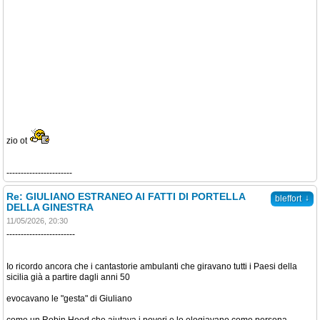
zio ot
-----------------------
Re: GIULIANO ESTRANEO AI FATTI DI PORTELLA
↓
bleffort
DELLA GINESTRA
11/05/2026, 20:30
------------------------
Io ricordo ancora che i cantastorie ambulanti che giravano tutti i Paesi della
sicilia già a partire dagli anni 50
evocavano le "gesta" di Giuliano