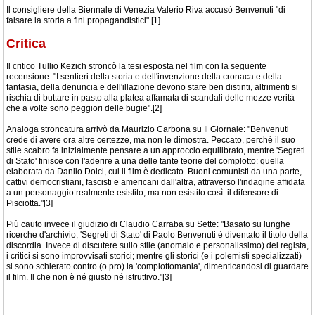
Il consigliere della Biennale di Venezia Valerio Riva accusò Benvenuti "di
falsare la storia a fini propagandistici".[1]
Critica
Il critico Tullio Kezich stroncò la tesi esposta nel film con la seguente
recensione: "I sentieri della storia e dell'invenzione della cronaca e della
fantasia, della denuncia e dell'illazione devono stare ben distinti, altrimenti si
rischia di buttare in pasto alla platea affamata di scandali delle mezze verità
che a volte sono peggiori delle bugie".[2]
Analoga stroncatura arrivò da Maurizio Carbona su Il Giornale: "Benvenuti
crede di avere ora altre certezze, ma non le dimostra. Peccato, perché il suo
stile scabro fa inizialmente pensare a un approccio equilibrato, mentre 'Segreti
di Stato' finisce con l'aderire a una delle tante teorie del complotto: quella
elaborata da Danilo Dolci, cui il film è dedicato. Buoni comunisti da una parte,
cattivi democristiani, fascisti e americani dall'altra, attraverso l'indagine affidata
a un personaggio realmente esistito, ma non esistito così: il difensore di
Pisciotta."[3]
Più cauto invece il giudizio di Claudio Carraba su Sette: "Basato su lunghe
ricerche d'archivio, 'Segreti di Stato' di Paolo Benvenuti è diventato il titolo della
discordia. Invece di discutere sullo stile (anomalo e personalissimo) del regista,
i critici si sono improvvisati storici; mentre gli storici (e i polemisti specializzati)
si sono schierato contro (o pro) la 'complottomania', dimenticandosi di guardare
il film. Il che non è né giusto né istruttivo."[3]