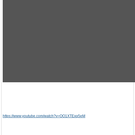
https://www.youtube.com/watch?v=OO1XTExq5eM