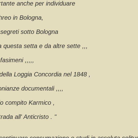
rtante anche per individuare
threo in Bologna,
 segreti sotto Bologna
a questa setta e da altre sette ,,,
ofasimeni ,,,,,
 della Loggia Concordia nel 1848 ,
onianze documentali ,,,,
io compito Karmico ,
ada all' Anticristo . "