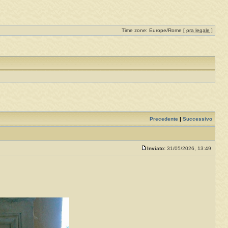
Time zone: Europe/Rome [
ora legale
]
Precedente
|
Successivo
Inviato:
31/05/2026, 13:49