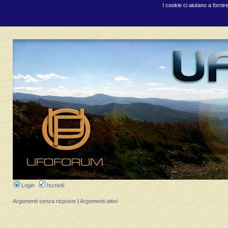
I cookie ci aiutano a fornir
Login
Iscriviti
Argomenti senza risposte
|
Argomenti attivi