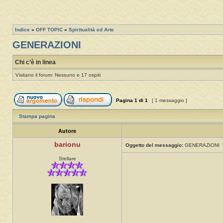
Indice
»
OFF TOPIC
»
Spiritualità ed Arte
GENERAZIONI
Chi c’è in linea
Visitano il forum: Nessuno e 17 ospiti
Pagina
1
di
1
[ 1 messaggio ]
Stampa pagina
Autore
barionu
Oggetto del messaggio:
GENERAZIONI
Stellare