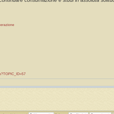
ontinuare consumazione e studi in assoluta solitud
enerazione
.asp?TOPIC_ID=57