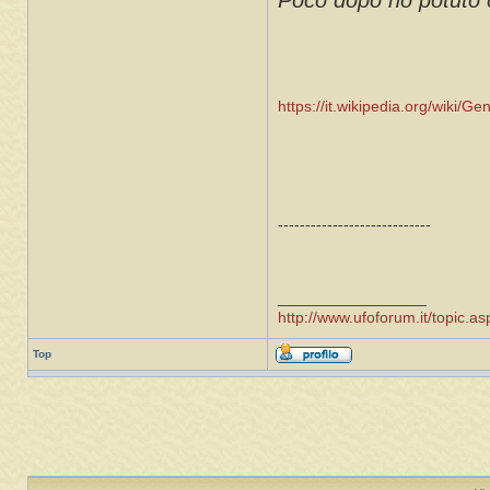
Poco dopo ho potuto c
https://it.wikipedia.org/wiki/G
----------------------------
_________________
http://www.ufoforum.it/topic
Top