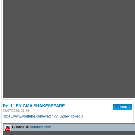
Re: L' ENIGMA SHAKESPEARE
↓
barionu
26/07/2026, 21:44
https://www.youtube.com/watch?v=3Zn-PRbkeqU
Guarda su
youtube.com