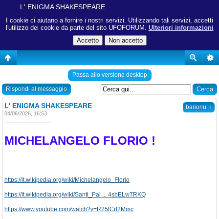
L' ENIGMA SHAKESPEARE
I cookie ci aiutano a fornire i nostri servizi. Utilizzando tali servizi, accetti
l'utilizzo dei cookie da parte del sito UFOFORUM.
Ulteriori informazioni
Passa allo versione desktop
Rispondi al messaggio
L' ENIGMA SHAKESPEARE
↓
barionu
04/06/2026, 16:53
------------------------
MICHELANGELO FLORIO !
https://it.wikipedia.org/wiki/Michelangelo_Florio
https://it.wikipedia.org/wiki/Santi_Pal ... 4sbELw7RKQ
https://www.youtube.com/watch?v=R25lCrl2Mmc