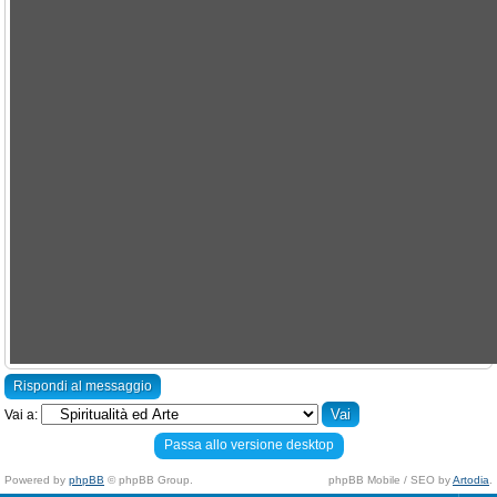
Rispondi al messaggio
Vai a:
Passa allo versione desktop
Powered by
phpBB
© phpBB Group.
phpBB Mobile / SEO by
Artodia
.