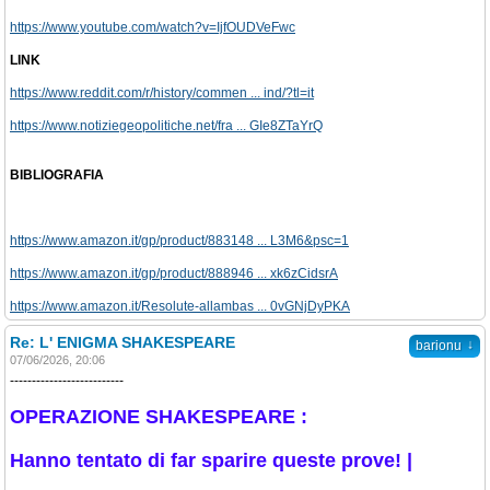
https://www.youtube.com/watch?v=IjfOUDVeFwc
LINK
https://www.reddit.com/r/history/commen ... ind/?tl=it
https://www.notiziegeopolitiche.net/fra ... GIe8ZTaYrQ
BIBLIOGRAFIA
https://www.amazon.it/gp/product/883148 ... L3M6&psc=1
https://www.amazon.it/gp/product/888946 ... xk6zCidsrA
https://www.amazon.it/Resolute-allambas ... 0vGNjDyPKA
Re: L' ENIGMA SHAKESPEARE
↓
barionu
07/06/2026, 20:06
--------------------------
OPERAZIONE SHAKESPEARE :
Hanno tentato di far sparire queste prove! |