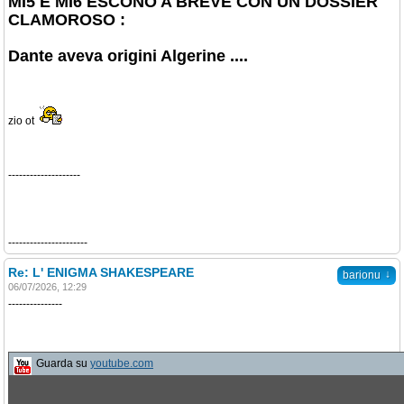
MI5 E MI6 ESCONO A BREVE CON UN DOSSIER
CLAMOROSO :
Dante aveva origini Algerine ....
zio ot
--------------------
----------------------
Re: L' ENIGMA SHAKESPEARE
↓
barionu
06/07/2026, 12:29
---------------
Guarda su
youtube.com