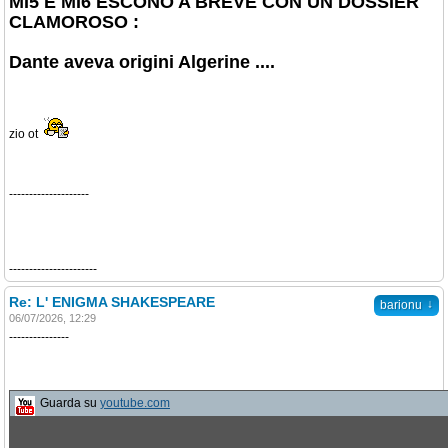
MI5 E MI6 ESCONO A BREVE CON UN DOSSIER
CLAMOROSO :
Dante aveva origini Algerine ....
zio ot
--------------------
----------------------
Re: L' ENIGMA SHAKESPEARE
↓
barionu
06/07/2026, 12:29
---------------
Guarda su
youtube.com