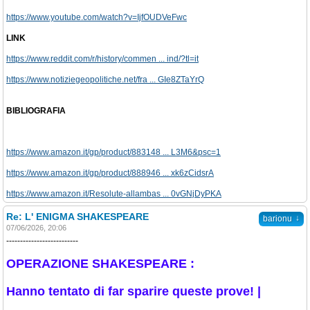
https://www.youtube.com/watch?v=IjfOUDVeFwc
LINK
https://www.reddit.com/r/history/commen ... ind/?tl=it
https://www.notiziegeopolitiche.net/fra ... GIe8ZTaYrQ
BIBLIOGRAFIA
https://www.amazon.it/gp/product/883148 ... L3M6&psc=1
https://www.amazon.it/gp/product/888946 ... xk6zCidsrA
https://www.amazon.it/Resolute-allambas ... 0vGNjDyPKA
Re: L' ENIGMA SHAKESPEARE
↓
barionu
07/06/2026, 20:06
--------------------------
OPERAZIONE SHAKESPEARE :
Hanno tentato di far sparire queste prove! |