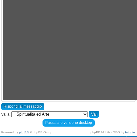
Rispondi al messaggio
Vai a:
Passa allo versione desktop
Powered by
phpBB
© phpBB Group.
phpBB Mobile / SEO by
Artodia
.