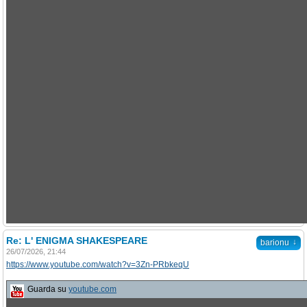
Re: L' ENIGMA SHAKESPEARE
↓
barionu
26/07/2026, 21:44
https://www.youtube.com/watch?v=3Zn-PRbkeqU
Guarda su
youtube.com