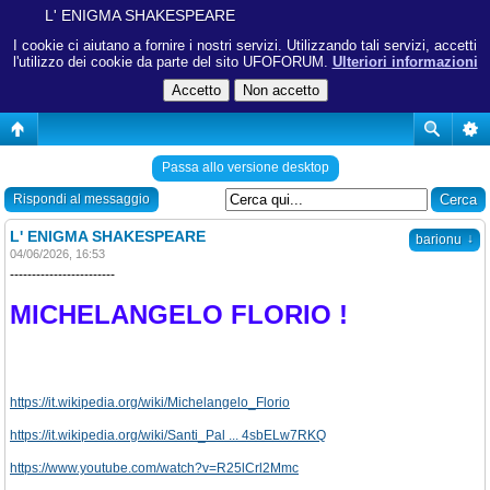
L' ENIGMA SHAKESPEARE
I cookie ci aiutano a fornire i nostri servizi. Utilizzando tali servizi, accetti
l'utilizzo dei cookie da parte del sito UFOFORUM.
Ulteriori informazioni
Passa allo versione desktop
Rispondi al messaggio
L' ENIGMA SHAKESPEARE
↓
barionu
04/06/2026, 16:53
------------------------
MICHELANGELO FLORIO !
https://it.wikipedia.org/wiki/Michelangelo_Florio
https://it.wikipedia.org/wiki/Santi_Pal ... 4sbELw7RKQ
https://www.youtube.com/watch?v=R25lCrl2Mmc