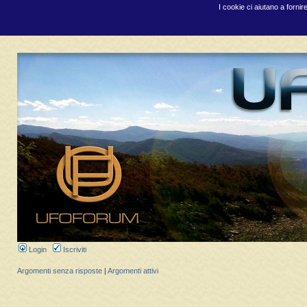
I cookie ci aiutano a fornir
Login
Iscriviti
Argomenti senza risposte
|
Argomenti attivi