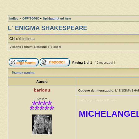
Indice
»
OFF TOPIC
»
Spiritualità ed Arte
L' ENIGMA SHAKESPEARE
Chi c’è in linea
Visitano il forum: Nessuno e 8 ospiti
Pagina
1
di
1
[ 5 messaggi ]
Stampa pagina
Autore
barionu
Oggetto del messaggio:
L' ENIGMA SH
Stellare
------------------------
MICHELANGEL