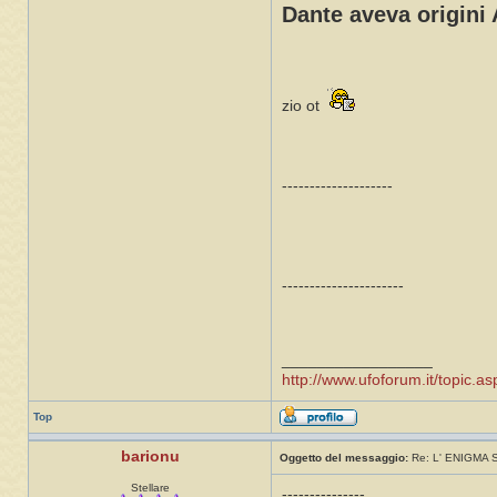
Dante aveva origini A
zio ot
--------------------
----------------------
_________________
http://www.ufoforum.it/topic
Top
barionu
Oggetto del messaggio:
Re: L' ENIGMA
Stellare
---------------