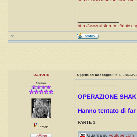
_________________
http://www.ufoforum.it/topic
Top
barionu
Oggetto del messaggio:
Re: L' ENIGMA
Stellare
--------------------------
OPERAZIONE SHAK
Hanno tentato di far
PARTE 1
Il saggio
Guarda su
youtube.com