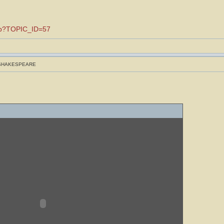
.asp?TOPIC_ID=57
 SHAKESPEARE