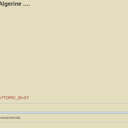
lgerine ....
.asp?TOPIC_ID=57
 SHAKESPEARE