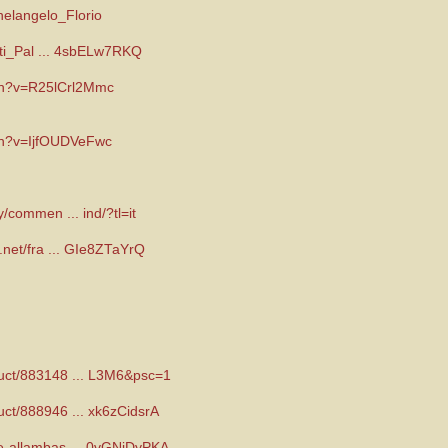
chelangelo_Florio
anti_Pal ... 4sbELw7RKQ
ch?v=R25lCrl2Mmc
ch?v=IjfOUDVeFwc
y/commen ... ind/?tl=it
e.net/fra ... GIe8ZTaYrQ
duct/883148 ... L3M6&psc=1
uct/888946 ... xk6zCidsrA
te-allambas ... 0vGNjDyPKA