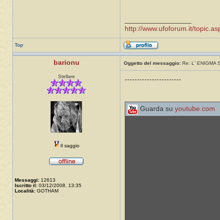
_________________
http://www.ufoforum.it/topic
Top
barionu
Oggetto del messaggio:
Re: L' ENIGMA
Stellare
-----------------------
Guarda su
youtube.com
Il saggio
Messaggi:
12613
Iscritto il:
03/12/2008, 13:35
Località:
GOTHAM