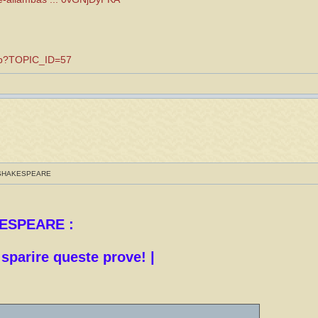
.asp?TOPIC_ID=57
 SHAKESPEARE
ESPEARE :
 sparire queste prove! |