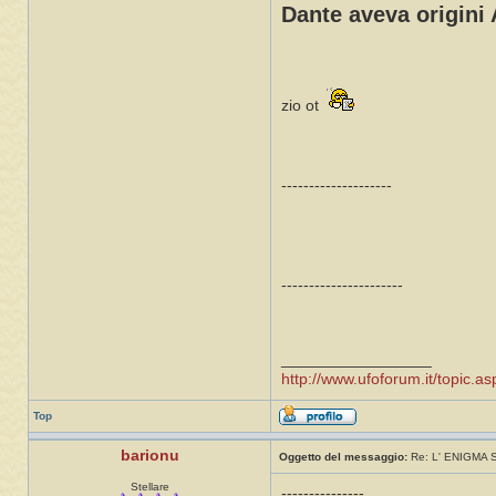
Dante aveva origini A
zio ot
--------------------
----------------------
_________________
http://www.ufoforum.it/topic
Top
barionu
Oggetto del messaggio:
Re: L' ENIGMA
Stellare
---------------