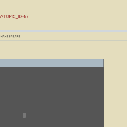
.asp?TOPIC_ID=57
 SHAKESPEARE