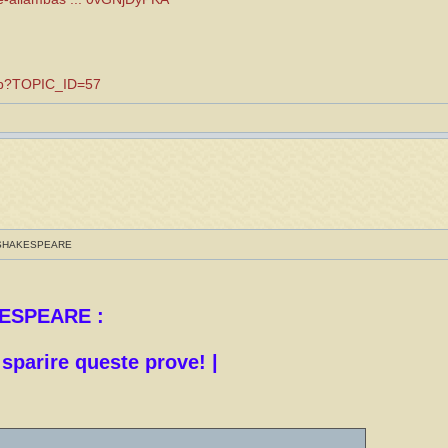
.asp?TOPIC_ID=57
 SHAKESPEARE
ESPEARE :
 sparire queste prove! |