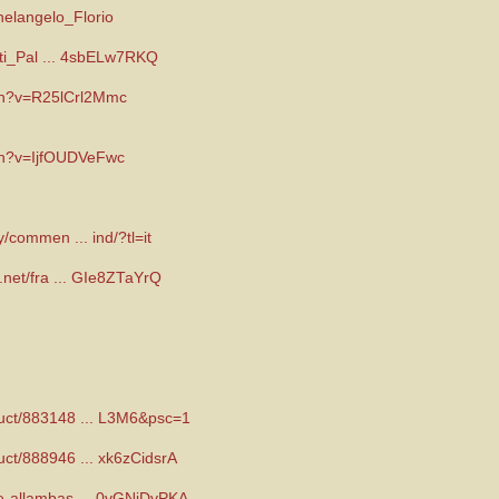
chelangelo_Florio
anti_Pal ... 4sbELw7RKQ
ch?v=R25lCrl2Mmc
ch?v=IjfOUDVeFwc
y/commen ... ind/?tl=it
e.net/fra ... GIe8ZTaYrQ
duct/883148 ... L3M6&psc=1
uct/888946 ... xk6zCidsrA
te-allambas ... 0vGNjDyPKA