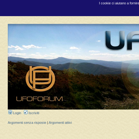
I cookie ci aiutano a fornir
Login
Iscriviti
Argomenti senza risposte
|
Argomenti attivi