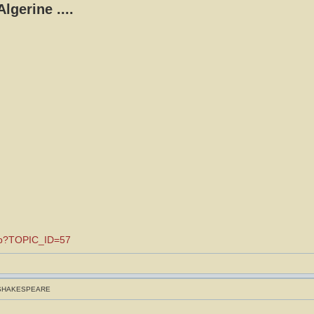
lgerine ....
.asp?TOPIC_ID=57
 SHAKESPEARE