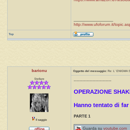
_________________
http://www.ufoforum.it/topic
Top
barionu
Oggetto del messaggio:
Re: L' ENIGMA
Stellare
--------------------------
OPERAZIONE SHAK
Hanno tentato di far
PARTE 1
Il saggio
Guarda su
youtube.com