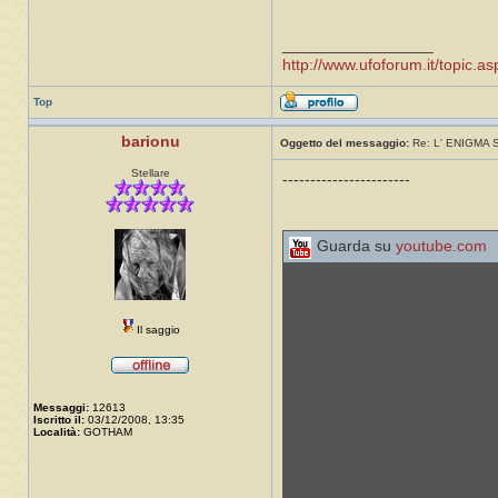
_________________
http://www.ufoforum.it/topic
Top
barionu
Oggetto del messaggio:
Re: L' ENIGMA
Stellare
-----------------------
Guarda su
youtube.com
Il saggio
Messaggi:
12613
Iscritto il:
03/12/2008, 13:35
Località:
GOTHAM