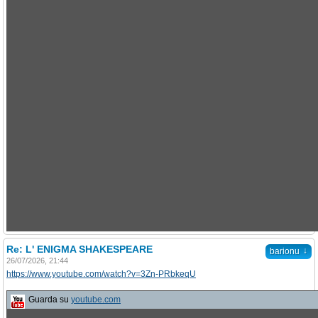
Re: L' ENIGMA SHAKESPEARE
↓
barionu
26/07/2026, 21:44
https://www.youtube.com/watch?v=3Zn-PRbkeqU
Guarda su
youtube.com