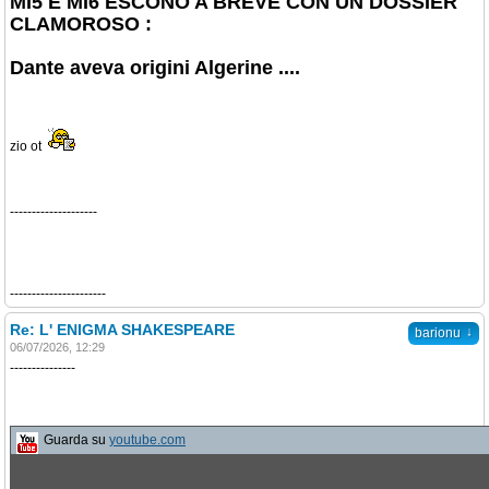
MI5 E MI6 ESCONO A BREVE CON UN DOSSIER
CLAMOROSO :
Dante aveva origini Algerine ....
zio ot
--------------------
----------------------
Re: L' ENIGMA SHAKESPEARE
↓
barionu
06/07/2026, 12:29
---------------
Guarda su
youtube.com