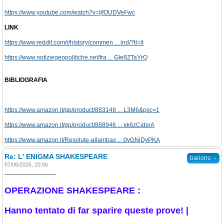
https://www.youtube.com/watch?v=IjfOUDVeFwc
LINK
https://www.reddit.com/r/history/commen ... ind/?tl=it
https://www.notiziegeopolitiche.net/fra ... GIe8ZTaYrQ
BIBLIOGRAFIA
https://www.amazon.it/gp/product/883148 ... L3M6&psc=1
https://www.amazon.it/gp/product/888946 ... xk6zCidsrA
https://www.amazon.it/Resolute-allambas ... 0vGNjDyPKA
Re: L' ENIGMA SHAKESPEARE
↓
barionu
07/06/2026, 20:06
--------------------------
OPERAZIONE SHAKESPEARE :
Hanno tentato di far sparire queste prove! |