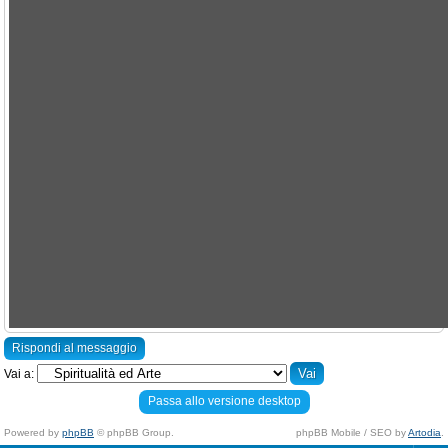
Rispondi al messaggio
Vai a:
Passa allo versione desktop
Powered by
phpBB
© phpBB Group.
phpBB Mobile / SEO by
Artodia
.