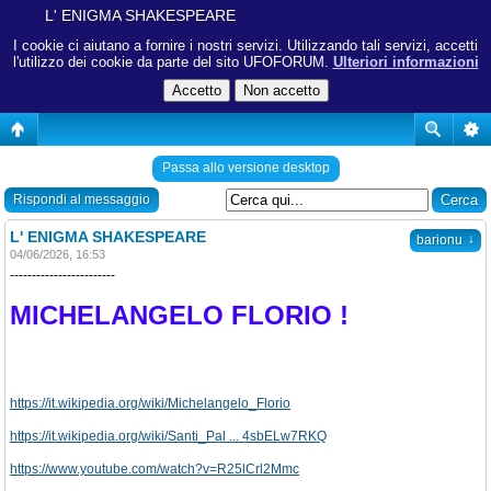
L' ENIGMA SHAKESPEARE
I cookie ci aiutano a fornire i nostri servizi. Utilizzando tali servizi, accetti
l'utilizzo dei cookie da parte del sito UFOFORUM.
Ulteriori informazioni
Passa allo versione desktop
Rispondi al messaggio
L' ENIGMA SHAKESPEARE
↓
barionu
04/06/2026, 16:53
------------------------
MICHELANGELO FLORIO !
https://it.wikipedia.org/wiki/Michelangelo_Florio
https://it.wikipedia.org/wiki/Santi_Pal ... 4sbELw7RKQ
https://www.youtube.com/watch?v=R25lCrl2Mmc