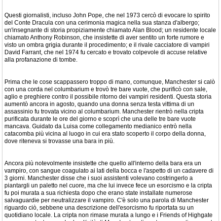
Questi giornalisti, incluso John Pope, che nel 1973 cercò di evocare lo spirito
del Conte Dracula con una cerimonia magica nella sua stanza d'albergo;
un'insegnante di storia propiziamente chiamato Alan Blood; un residente locale
chiamato Anthony Robinson, che insistette di aver sentito un forte rumore e
visto un ombra grigia durante il procedimento; e il rivale cacciatore di vampiri
David Farrant, che nel 1974 fu cercato e trovato colpevole di accuse relative
alla profanazione di tombe.
Prima che le cose scappassero troppo di mano, comunque, Manchester si calò
con una corda nel columbarium e trovò tre bare vuote, che purificò con sale,
aglio e preghiere contro il possibile ritorno dei vampiri residenti. Questa storia
aumentò ancora in agosto, quando una donna senza testa vittima di un
assassinio fu trovata vicino al columbarium. Manchester rientrò nella cripta
purificata durante le ore del giorno e scoprì che una delle tre bare vuote
mancava. Guidato da Luisa come collegamento medianico entrò nella
catacomba più vicina al luogo in cui era stato scoperto il corpo della donna,
dove riteneva si trovasse una bara in più.
Ancora più notevolmente insistette che quello all'interno della bara era un
vampiro, con sangue coagulato ai lati della bocca e l'aspetto di un cadavere di
3 giorni. Manchester disse che i suoi assistenti volevano costringerlo a
piantargli un paletto nel cuore, ma che lui invece fece un esorcismo e la cripta
fu poi murata a sua richiesta dopo che erano state installate numerose
salvaguardie per neutralizzare il vampiro. C'è solo una parola di Manchester
riguardo ciò, sebbene una descrizione dell'esorcismo fu riportata su un
quotidiano locale. La cripta non rimase murata a lungo e i Friends of Highgate