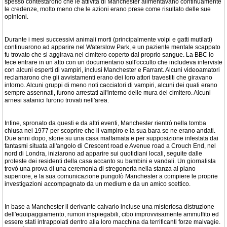
spesso contestarono che le attività di Manchester alimentavano continuamente
le credenze, molto meno che le azioni erano prese come risultato delle sue
opinioni.
Durante i mesi successivi animali morti (principalmente volpi e gatti mutilati)
continuarono ad apparire nel Waterslow Park, e un paziente mentale scappato
fu trovato che si aggirava nel cimitero coperto dal proprio sangue. La BBC lo
fece entrare in un atto con un documentario sull'occulto che includeva interviste
con alcuni esperti di vampiri, inclusi Manchester e Farrant. Alcuni videoamatori
reclamarono che gli avvistamenti erano dei loro attori travestiti che giravano
intorno. Alcuni gruppi di meno noti cacciatori di vampiri, alcuni dei quali erano
sempre assennati, furono arrestati all'interno delle mura del cimitero. Alcuni
arnesi satanici furono trovati nell'area.
Infine, spronato da questi e da altri eventi, Manchester rientrò nella tomba
chiusa nel 1977 per scoprire che il vampiro e la sua bara se ne erano andati.
Due anni dopo, storie su una casa malfamata e per supposizione infestata dai
fantasmi situata all'angolo di Crescent road e Avenue road a Crouch End, nel
nord di Londra, iniziarono ad apparire sui quotidiani locali, seguite dalle
proteste dei residenti della casa accanto su bambini e vandali. Un giornalista
trovò una prova di una ceremonia di stregoneria nella stanza al piano
superiore, e la sua comunicazione pungolò Manchester a compiere le proprie
investigazioni accompagnato da un medium e da un amico scettico.
In base a Manchester il derivante calvario incluse una misteriosa distruzione
dell'equipaggiamento, rumori inspiegabili, cibo improvvisamente ammuffito ed
essere stati intrappolati dentro alla loro macchina da terrificanti forze malvagie.