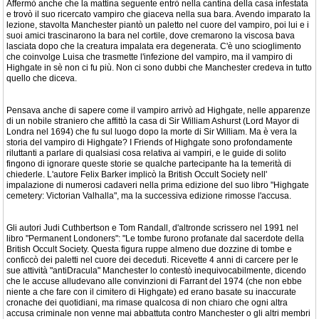
Affermò anche che la mattina seguente entrò nella cantina della casa infestata
e trovò il suo ricercato vampiro che giaceva nella sua bara. Avendo imparato la
lezione, stavolta Manchester piantò un paletto nel cuore del vampiro, poi lui e i
suoi amici trascinarono la bara nel cortile, dove cremarono la viscosa bava
lasciata dopo che la creatura impalata era degenerata. C'è uno scioglimento
che coinvolge Luisa che trasmette l'infezione del vampiro, ma il vampiro di
Highgate in sè non ci fu più. Non ci sono dubbi che Manchester credeva in tutto
quello che diceva.
Pensava anche di sapere come il vampiro arrivò ad Highgate, nelle apparenze
di un nobile straniero che affittò la casa di Sir William Ashurst (Lord Mayor di
Londra nel 1694) che fu sul luogo dopo la morte di Sir William. Ma è vera la
storia del vampiro di Highgate? I Friends of Highgate sono profondamente
riluttanti a parlare di qualsiasi cosa relativa ai vampiri, e le guide di solito
fingono di ignorare queste storie se qualche partecipante ha la temerità di
chiederle. L'autore Felix Barker implicò la British Occult Society nell'
impalazione di numerosi cadaveri nella prima edizione del suo libro "Highgate
cemetery: Victorian Valhalla", ma la successiva edizione rimosse l'accusa.
Gli autori Judi Cuthbertson e Tom Randall, d'altronde scrissero nel 1991 nel
libro "Permanent Londoners": "Le tombe furono profanate dal sacerdote della
British Occult Society. Questa figura ruppe almeno due dozzine di tombe e
conficcò dei paletti nel cuore dei deceduti. Ricevette 4 anni di carcere per le
sue attività "antiDracula" Manchester lo contestò inequivocabilmente, dicendo
che le accuse alludevano alle convinzioni di Farrant del 1974 (che non ebbe
niente a che fare con il cimitero di Highgate) ed erano basate su inaccurate
cronache dei quotidiani, ma rimase qualcosa di non chiaro che ogni altra
accusa criminale non venne mai abbattuta contro Manchester o gli altri membri