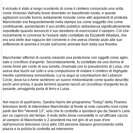
Il vicinato è stato a lungo scontento di come il cimitero conosciuto una volta
come Victorian Valhalla fosse diventato un bassifondo rurale, e queste
agitazioni occulte furono avidamente ricevute come altri argomenti di protesta.
Manchester era frequentemente nella stampa sia come soggetto che come
contribuente, aumentando il suo profilo pubblico abbastanza significativamente
soprattutto quando annunciò il suo desiderio di esorcizzare il vampiro. Ciò che
inizialmente lo convinse fu l'essere stato contattato da Elizabeth Wojdyla, che
era una delle due ragazze del convento e che aveva chiesto aiuto alle sue
sofferenze di anemia e incubi sull'uomo animale fuori dalla sua finestra.
Manchester affermò di curarla creando una protezione con oggetti come aglio,
sale e crocifisso d'argento. Secondariamente, fu contattato da una donna di
nome Anne per conto di sua sorella, chiamata con lo pseudonimo di Luisa, che
aveva due buchi sul collo e una compulsione di visitare il cimitero di Highgate
mentre camminava sonnambula. Lui la seguì al columbarium del Lebanon
Circle, dove lui e Anne sentirono un suono rimbombante come quello descritto
pochi anni prima, il quale terminò quando lanciò un crocefisso d'argento tra la
pesante, arrugginita porta di ferro e Luisa.
Nel marzo di quell'anno, Sandra Harris del programma "Today" della Thames
television tentò di intervistare Manchester di fronte al noto cancello nord come
parte del film "Venerdi 13", solo che fu costretta a spostarsi giu da Swain's Lane
per un capriccio del tempo. Il resto dello show consistette in un'ufficiale caccia
al vampiro di Manchester e 2 assistenti ma nel giro di un paio d'ore
dall'annuncio televisivo circa altre 100 persone stavano gironzolando nella
piazza e la polizia fu costretta ad intervenire.