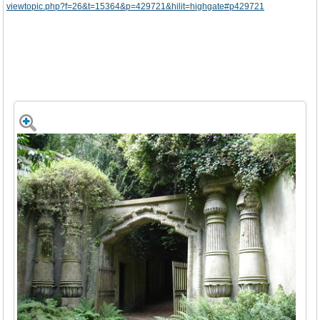
viewtopic.php?f=26&t=15364&p=429721&hilit=highgate#p429721