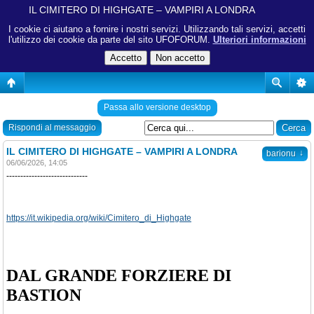
IL CIMITERO DI HIGHGATE – VAMPIRI A LONDRA
I cookie ci aiutano a fornire i nostri servizi. Utilizzando tali servizi, accetti
l'utilizzo dei cookie da parte del sito UFOFORUM.
Ulteriori informazioni
Passa allo versione desktop
Rispondi al messaggio
IL CIMITERO DI HIGHGATE – VAMPIRI A LONDRA
↓
barionu
06/06/2026, 14:05
-----------------------------
https://it.wikipedia.org/wiki/Cimitero_di_Highgate
DAL GRANDE FORZIERE DI
BASTION