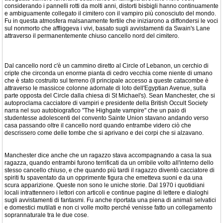
considerando i pannelli rotti da molti anni, distorti bisbigli hanno continuamente
e ambiguamente collegato il cimitero con il vampiro più conosciuto del mondo.
Fu in questa atmosfera malsanamente fertile che iniziarono a diffondersi le voci
sul nonmorto che affliggeva i vivi, basato sugli avvistamenti da Swain's Lane
attraverso il permanentemente chiuso cancello nord del cimitero.
Dal cancello nord c'è un cammino diretto al Circle of Lebanon, un cerchio di
cripte che circonda un enorme pianta di cedro vecchia come niente di umano
che è stato costruito sul terreno (Il principale accesso a queste catacombe è
attraverso le massicce colonne adornate di loto dell'Egyptian Avenue, sulla
parte opposta del Circle dalla chiesa di St Michael's). Sean Manchester, che si
autoproclama cacciatore di vampiri e presidente della British Occult Society
narra nel suo autobiografico "The Highgate vampire" che un paio di
studentesse adolescenti del convento Sainte Union stavano andando verso
casa passando oltre il cancello nord quando entrambe videro ciò che
descrissero come delle tombe che si aprivano e dei corpi che si alzavano.
Manchester dice anche che un ragazzo stava accompagnando a casa la sua
ragazza, quando entrambi furono terrificati da un orribile volto all'interno dello
stesso cancello chiuso, e che quando più tardi il ragazzo diventò cacciatore di
spiriti fu spaventato da un opprimente figura che emetteva suoni e da una
scura apparizione. Queste non sono le uniche storie. Dal 1970 i quotidiani
locali intrattennero i lettori con articoli e continue pagine di lettere e dialoghi
sugli avvistamenti di fantasmi. Fu anche riportata una piena di animali selvatici
e domestici mutilati e non ci volle molto perché venisse fatto un collegamento
soprannaturale tra le due cose.