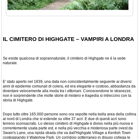
IL CIMITERO DI HIGHGATE – VAMPIRI A LONDRA
Se esiste qualcosa di soprannaturale, il cimitero di Highgate ne è la sede
naturale.
E' stato aperto nel 1839, una data non coincidentalmente seguente ai diversi
anni di epidemie comunali di colera, ed era elegante e costoso, abbastanza da
diventare velocemente alla moda tra i vittoriani. Conoscendone le stranezze,
non è sorprendente che molte storie di mistero e tragedia si intreccino con la
storia di Highgate.
Dopo tutto oltre 165.000 persone sono ora sepolte nella bella area della collina
al nord di Londra che si estende su oltre 37 acri. E due di questi acri sono
terreno sconsacrato. Lo stesso cimitero di Highgate è diviso nella più nuova e
correntemente usata parte est, e nella più vecchia e misteriosa parte ovest da
Swain's Lane, una ripida strada che va dall'Highgate Village a Kentish Town
costeggiando il Waterlow Park. Un corridoio sotterraneo in disuso collega le