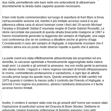
due metà, permettendo alle bare nelle ere antecedenti di attraversare
discretamente la strada dalla cappella quando necessario.
Il ben noto busto commemorativo sul luogo di sepoltura di Karl Marx si trova
nell'accessibile sezione est, mentre il più limitato accesso ovest è la più
pittoresca ultima casa di alcuni luminari come i fisici del 19 secolo Michael
Faraday e Elisabeth Siddal (l' esumata moglie di Dante Gabriel Rossetti). Le
storie raccontate dai passanti di questa strada bisecante risalgono al 1967 e
hanno inizialmente generato la leggenda del vampiro di Highgate, una saga
così controversa che se ne continua a dibattere anche al giorno d'oggi.
Considerando il caso del vampiro di Highgate, è importante ricordare che il
cimitero allora era un posto molto diverso rispetto a quello che è adesso.
La parte ovest era stata effettivamente abbandonata dai proprietari ed era
derelitta, le carcasse sgretolate e freneticamente aggrovigliate dalla natura
negli anni. Le piante e gli animali la amavano, ma non molta gente la pensava
allo stesso modo. I ragazzi e i meno ingenui cercatori di brividi oltrepassavano
le rovine, commettendo profanazione e vandalismo, e ogni tipo di attività
occulta prese luogo tra queste mura. Questo andamento di fatti cambiò nel
1975 quando il cimitero fu messo sotto il controllo dei Friends of Highgate, e
benchè il loro regime era polemico, almeno l'arbitraria distruzione e il facile
accesso furono limitati.
Inoltre, il cimitero è sempre stato noto tra gli amanti dell' horror per essere stato
l'ispirazione di particolari scene del Dracula di Bram Stocker. Sebbene le
adeguate camere funerarie sotterranee di famiglia avevano i loro vetri,