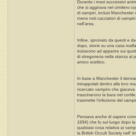
Durante i mesi successivi anim
che si aggirava nel cimitero co
di vampiri, inclusi Manchester 
meno noti cacciatori di vampiri,
nell'area.
Infine, spronato da questi e da
dopo, storie su una casa malfa
iniziarono ad apparire sui quot
di stregoneria nella stanza a
amico scettico.
In base a Manchester il deriva
intrappolati dentro alla loro m
ricercato vampiro che giaceva n
trascinarono la bara nel corti
trasmette l'infezione del vampi
Pensava anche di sapere come i
1694) che fu sul luogo dopo la 
qualsiasi cosa relativa ai vampi
la British Occult Society nell'