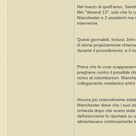
Nel marzo di quell'anno, Sandr
film "Venerdi 13", solo che fu 
Manchester e 2 assistenti ma ne
intervenire.
Questi giornalisti, incluso Jo
di storia propiziamente chiama
durante il procedimento; e il r
Prima che le cose scappassero
preghiere contro il possibile r
vicino al columbarium. Manches
collegamento medianico entrò ne
Ancora più notevolmente insiste
Manchester disse che i suoi ass
richiesta dopo che erano state
dell'esorcismo fu riportata su
alimentavano continuamente le