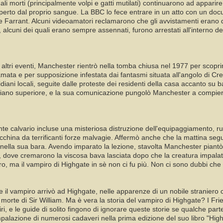
ali morti (principalmente volpi e gatti mutilati) continuarono ad appari
perto dal proprio sangue. La BBC lo fece entrare in un atto con un docu
e Farrant. Alcuni videoamatori reclamarono che gli avvistamenti erano dei
 alcuni dei quali erano sempre assennati, furono arrestati all'interno del
 altri eventi, Manchester rientrò nella tomba chiusa nel 1977 per scopr
mata e per supposizione infestata dai fantasmi situata all'angolo di C
idiani locali, seguite dalle proteste dei residenti della casa accanto su
l piano superiore, e la sua comunicazione pungolò Manchester a compi
nte calvario incluse una misteriosa distruzione dell'equipaggiamento, r
acchina da terrificanti forze malvagie. Affermò anche che la mattina segu
ella sua bara. Avendo imparato la lezione, stavolta Manchester piantò u
le, dove cremarono la viscosa bava lasciata dopo che la creatura impal
ro, ma il vampiro di Highgate in sè non ci fu più. Non ci sono dubbi ch
l vampiro arrivò ad Highgate, nelle apparenze di un nobile straniero ch
morte di Sir William. Ma è vera la storia del vampiro di Highgate? I Fri
ri, e le guide di solito fingono di ignorare queste storie se qualche part
 impalazione di numerosi cadaveri nella prima edizione del suo libro "Hi