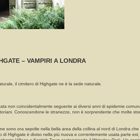
GHGATE – VAMPIRI A LONDRA
urale, il cimitero di Highgate ne è la sede naturale.
data non coincidentalmente seguente ai diversi anni di epidemie comuna
toriani. Conoscendone le stranezze, non è sorprendente che molte storie
e sono ora sepolte nella bella area della collina al nord di Londra che 
o di Highgate è diviso nella più nuova e correntemente usata parte est,