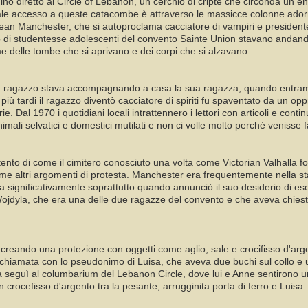
no diretto al Circle of Lebanon, un cerchio di cripte che circonda un 
ipale accesso a queste catacombe è attraverso le massicce colonne adorn
 Sean Manchester, che si autoproclama cacciatore di vampiri e presidente
 di studentesse adolescenti del convento Sainte Union stavano andand
e delle tombe che si aprivano e dei corpi che si alzavano.
agazzo stava accompagnando a casa la sua ragazza, quando entrambi furo
più tardi il ragazzo diventò cacciatore di spiriti fu spaventato da un o
. Dal 1970 i quotidiani locali intrattennero i lettori con articoli e conti
imali selvatici e domestici mutilati e non ci volle molto perché venisse
ntento di come il cimitero conosciuto una volta come Victorian Valhalla f
me altri argomenti di protesta. Manchester era frequentemente nella 
 significativamente soprattutto quando annunciò il suo desiderio di esor
Wojdyla, che era una delle due ragazze del convento e che aveva chiest
 creando una protezione con oggetti come aglio, sale e crocifisso d'a
 chiamata con lo pseudonimo di Luisa, che aveva due buchi sul collo e u
seguì al columbarium del Lebanon Circle, dove lui e Anne sentirono un
crocefisso d'argento tra la pesante, arrugginita porta di ferro e Luisa.