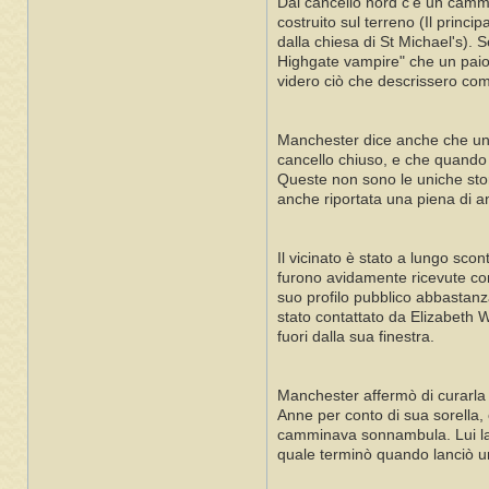
Dal cancello nord c'è un cammi
costruito sul terreno (Il princ
dalla chiesa di St Michael's).
Highgate vampire" che un paio
videro ciò che descrissero com
Manchester dice anche che un r
cancello chiuso, e che quando 
Queste non sono le uniche storie
anche riportata una piena di an
Il vicinato è stato a lungo sco
furono avidamente ricevute co
suo profilo pubblico abbastanza
stato contattato da Elizabeth 
fuori dalla sua finestra.
Manchester affermò di curarla
Anne per conto di sua sorella,
camminava sonnambula. Lui la 
quale terminò quando lanciò un 