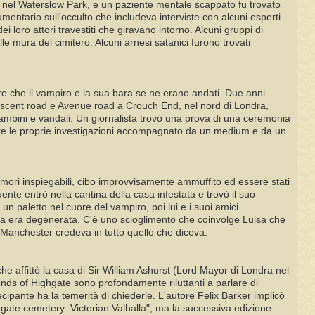
re nel Waterslow Park, e un paziente mentale scappato fu trovato
mentario sull'occulto che includeva interviste con alcuni esperti
 loro attori travestiti che giravano intorno. Alcuni gruppi di
le mura del cimitero. Alcuni arnesi satanici furono trovati
ire che il vampiro e la sua bara se ne erano andati. Due anni
rescent road e Avenue road a Crouch End, nel nord di Londra,
 bambini e vandali. Un giornalista trovò una prova di una ceremonia
ere le proprie investigazioni accompagnato da un medium e da un
umori inspiegabili, cibo improvvisamente ammuffito ed essere stati
ente entrò nella cantina della casa infestata e trovò il suo
n paletto nel cuore del vampiro, poi lui e i suoi amici
ata era degenerata. C'è uno scioglimento che coinvolge Luisa che
e Manchester credeva in tutto quello che diceva.
e affittò la casa di Sir William Ashurst (Lord Mayor di Londra nel
ends of Highgate sono profondamente riluttanti a parlare di
ecipante ha la temerità di chiederle. L'autore Felix Barker implicò
ghgate cemetery: Victorian Valhalla", ma la successiva edizione