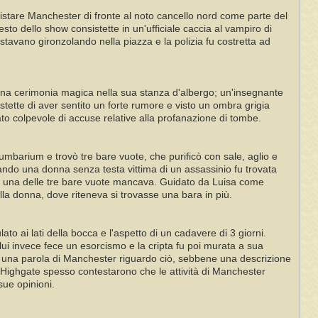
istare Manchester di fronte al noto cancello nord come parte del
esto dello show consistette in un'ufficiale caccia al vampiro di
stavano gironzolando nella piazza e la polizia fu costretta ad
 una cerimonia magica nella sua stanza d'albergo; un'insegnante
tette di aver sentito un forte rumore e visto un ombra grigia
ato colpevole di accuse relative alla profanazione di tombe.
barium e trovò tre bare vuote, che purificò con sale, aglio e
uando una donna senza testa vittima di un assassinio fu trovata
che una delle tre bare vuote mancava. Guidato da Luisa come
lla donna, dove riteneva si trovasse una bara in più.
o ai lati della bocca e l'aspetto di un cadavere di 3 giorni.
lui invece fece un esorcismo e la cripta fu poi murata a sua
lo una parola di Manchester riguardo ciò, sebbene una descrizione
f Highgate spesso contestarono che le attività di Manchester
ue opinioni.