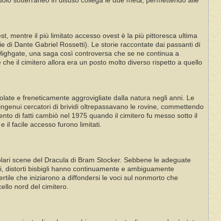
doio sotterraneo in disuso collega le due metà, permettendo alle
t, mentre il più limitato accesso ovest è la più pittoresca ultima
e di Dante Gabriel Rossetti). Le storie raccontate dai passanti di
Highgate, una saga così controversa che se ne continua a
che il cimitero allora era un posto molto diverso rispetto a quello
olate e freneticamente aggrovigliate dalla natura negli anni. Le
ngenui cercatori di brividi oltrepassavano le rovine, commettendo
to di fatti cambiò nel 1975 quando il cimitero fu messo sotto il
 il facile accesso furono limitati.
rticolari scene del Dracula di Bram Stocker. Sebbene le adeguate
nni, distorti bisbigli hanno continuamente e ambiguamente
tile che iniziarono a diffondersi le voci sul nonmorto che
ello nord del cimitero.