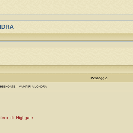
ONDRA
Messaggio
 HIGHGATE – VAMPIRI A LONDRA
imitero_di_Highgate