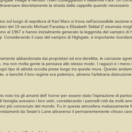
Highgate Village a Kentish Town costeggiando il Waterlow Park. Un corri
attraversare discretamente la strada dalla cappella quando necessario.
 sul luogo di sepoltura di Karl Marx si trova nell'accessibile sezione es
fisici del 19 secolo Michael Faraday e Elisabeth Siddal (l' esumata mogli
gono al 1967 e hanno inizialmente generato la leggenda del vampiro di 
i. Considerando il caso del vampiro di Highgate, è importante ricordare 
ivamente abbandonata dai proprietari ed era derelitta, le carcasse sgret
o, ma non molta gente la pensava allo stesso modo. I ragazzi e i meno i
gni tipo di attività occulta prese luogo tra queste mura. Questo andamen
e, e benchè il loro regime era polemico, almeno l'arbitraria distruzione e
tato noto tra gli amanti dell' horror per essere stato l'ispirazione di pa
 famiglia avevano i loro vetri, considerando i pannelli rotti da molti a
ampiro più conosciuto del mondo. Fu in questa atmosfera malsanamente fer
 avvistamenti da Swain's Lane attraverso il permanentemente chiuso canc