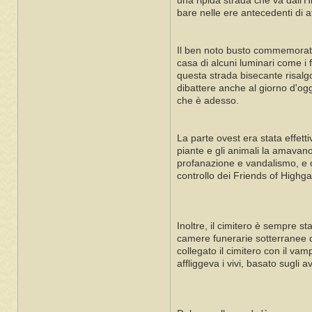
una ripida strada che va dall'
bare nelle ere antecedenti di 
Il ben noto busto commemorativo
casa di alcuni luminari come i 
questa strada bisecante risal
dibattere anche al giorno d'ogg
che è adesso.
La parte ovest era stata effett
piante e gli animali la amavan
profanazione e vandalismo, e o
controllo dei Friends of Highgat
Inoltre, il cimitero è sempre s
camere funerarie sotterranee di
collegato il cimitero con il v
affliggeva i vivi, basato sugli