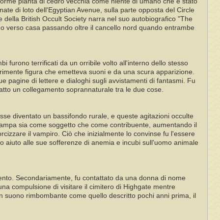
enorme pianta di cedro vecchia come niente di umano che è stato
ate di loto dell'Egyptian Avenue, sulla parte opposta del Circle
 della British Occult Society narra nel suo autobiografico "The
o verso casa passando oltre il cancello nord quando entrambe
no terrificati da un orribile volto all'interno dello stesso
pprimente figura che emetteva suoni e da una scura apparizione.
nue pagine di lettere e dialoghi sugli avvistamenti di fantasmi. Fu
 fatto un collegamento soprannaturale tra le due cose.
osse diventato un bassifondo rurale, e queste agitazioni occulte
stampa sia come soggetto che come contribuente, aumentando il
cizzare il vampiro. Ciò che inizialmente lo convinse fu l'essere
o aiuto alle sue sofferenze di anemia e incubi sull'uomo animale
rgento. Secondariamente, fu contattato da una donna di nome
na compulsione di visitare il cimitero di Highgate mentre
 suono rimbombante come quello descritto pochi anni prima, il