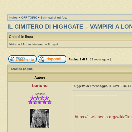
Indice
»
OFF TOPIC
»
Spiritualità ed Arte
IL CIMITERO DI HIGHGATE – VAMPIRI A L
Chi c’è in linea
Visitano il forum: Nessuno e 8 ospiti
Pagina
1
di
1
[ 1 messaggio ]
Stampa pagina
Autore
barionu
Oggetto del messaggio:
IL CIMITERO DI
Stellare
-----------------------------
https://it.wikipedia.org/wiki/C