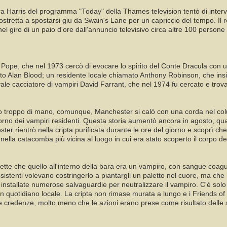
a Harris del programma "Today" della Thames television tentò di interv
costretta a spostarsi giu da Swain's Lane per un capriccio del tempo. Il r
l giro di un paio d'ore dall'annuncio televisivo circa altre 100 persone 
hn Pope, che nel 1973 cercò di evocare lo spirito del Conte Dracula con
to Alan Blood; un residente locale chiamato Anthony Robinson, che insis
ivale cacciatore di vampiri David Farrant, che nel 1974 fu cercato e trov
 troppo di mano, comunque, Manchester si calò con una corda nel colum
itorno dei vampiri residenti. Questa storia aumentò ancora in agosto, q
ter rientrò nella cripta purificata durante le ore del giorno e scoprì 
lla catacomba più vicina al luogo in cui era stato scoperto il corpo de
tte che quello all'interno della bara era un vampiro, con sangue coagulat
istenti volevano costringerlo a piantargli un paletto nel cuore, ma che 
 installate numerose salvaguardie per neutralizzare il vampiro. C'è so
 un quotidiano locale. La cripta non rimase murata a lungo e i Friends o
 credenze, molto meno che le azioni erano prese come risultato delle s