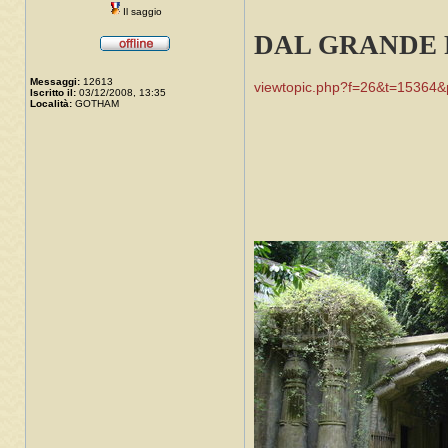
Il saggio
DAL GRANDE 
Messaggi:
12613
viewtopic.php?f=26&t=15364&
Iscritto il:
03/12/2008, 13:35
Località:
GOTHAM