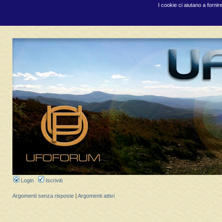
I cookie ci aiutano a fornir
Login
Iscriviti
Argomenti senza risposte
|
Argomenti attivi