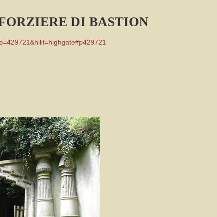
FORZIERE DI BASTION
p=429721&hilit=highgate#p429721