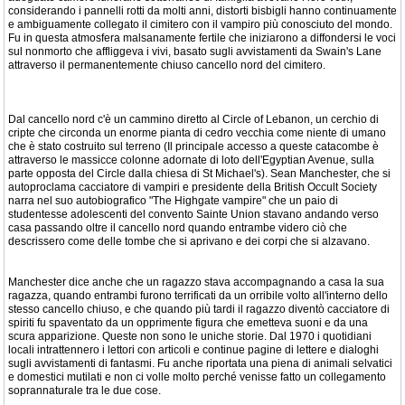
considerando i pannelli rotti da molti anni, distorti bisbigli hanno continuamente
e ambiguamente collegato il cimitero con il vampiro più conosciuto del mondo.
Fu in questa atmosfera malsanamente fertile che iniziarono a diffondersi le voci
sul nonmorto che affliggeva i vivi, basato sugli avvistamenti da Swain's Lane
attraverso il permanentemente chiuso cancello nord del cimitero.
Dal cancello nord c'è un cammino diretto al Circle of Lebanon, un cerchio di
cripte che circonda un enorme pianta di cedro vecchia come niente di umano
che è stato costruito sul terreno (Il principale accesso a queste catacombe è
attraverso le massicce colonne adornate di loto dell'Egyptian Avenue, sulla
parte opposta del Circle dalla chiesa di St Michael's). Sean Manchester, che si
autoproclama cacciatore di vampiri e presidente della British Occult Society
narra nel suo autobiografico "The Highgate vampire" che un paio di
studentesse adolescenti del convento Sainte Union stavano andando verso
casa passando oltre il cancello nord quando entrambe videro ciò che
descrissero come delle tombe che si aprivano e dei corpi che si alzavano.
Manchester dice anche che un ragazzo stava accompagnando a casa la sua
ragazza, quando entrambi furono terrificati da un orribile volto all'interno dello
stesso cancello chiuso, e che quando più tardi il ragazzo diventò cacciatore di
spiriti fu spaventato da un opprimente figura che emetteva suoni e da una
scura apparizione. Queste non sono le uniche storie. Dal 1970 i quotidiani
locali intrattennero i lettori con articoli e continue pagine di lettere e dialoghi
sugli avvistamenti di fantasmi. Fu anche riportata una piena di animali selvatici
e domestici mutilati e non ci volle molto perché venisse fatto un collegamento
soprannaturale tra le due cose.