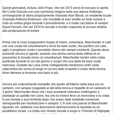
Questi giornalisti, incluso John Pope, che nel 1973 cercò di evocare lo spirito
del Conte Dracula con una cerimonia magica nella sua stanza d'albergo;
un'insegnante di storia propiziamente chiamato Alan Blood; un residente locale
chiamato Anthony Robinson, che insistette di aver sentito un forte rumore e
visto un ombra grigia durante il procedimento; e il rivale cacciatore di vampiri
David Farrant, che nel 1974 fu cercato e trovato colpevole di accuse relative
alla profanazione di tombe.
Prima che le cose scappassero troppo di mano, comunque, Manchester si calò
con una corda nel columbarium e trovò tre bare vuote, che purificò con sale,
aglio e preghiere contro il possibile ritorno dei vampiri residenti. Questa storia
aumentò ancora in agosto, quando una donna senza testa vittima di un
assassinio fu trovata vicino al columbarium. Manchester rientrò nella cripta
purificata durante le ore del giorno e scoprì che una delle tre bare vuote
mancava. Guidato da Luisa come collegamento medianico entrò nella
catacomba più vicina al luogo in cui era stato scoperto il corpo della donna,
dove riteneva si trovasse una bara in più.
Ancora più notevolmente insistette che quello all'interno della bara era un
vampiro, con sangue coagulato ai lati della bocca e l'aspetto di un cadavere di
3 giorni. Manchester disse che i suoi assistenti volevano costringerlo a
piantargli un paletto nel cuore, ma che lui invece fece un esorcismo e la cripta
fu poi murata a sua richiesta dopo che erano state installate numerose
salvaguardie per neutralizzare il vampiro. C'è solo una parola di Manchester
riguardo ciò, sebbene una descrizione dell'esorcismo fu riportata su un
quotidiano locale. La cripta non rimase murata a lungo e i Friends of Highgate