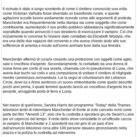
Il vicinato è stato a lungo scontento di come il cimitero conosciuto una volta
come Victorian Valhalla fosse diventato un bassifondo rurale, e queste
agitazioni occulte furono avidamente ricevute come altri argomenti di protesta.
Manchester era frequentemente nella stampa sia come soggetto che come
contribuente, aumentando il suo profilo pubblico abbastanza significativamente
soprattutto quando annunciò il suo desiderio di esorcizzare il vampiro. Ciò che
inizialmente lo convinse fu l'essere stato contattato da Elizabeth Wojdyla, che
era una delle due ragazze del convento e che aveva chiesto aiuto alle sue
sofferenze di anemia e incubi sull'uomo animale fuori dalla sua finestra.
Manchester affermò di curarla creando una protezione con oggetti come aglio,
sale e crocifisso d'argento. Secondariamente, fu contattato da una donna di
nome Anne per conto di sua sorella, chiamata con lo pseudonimo di Luisa, che
aveva due buchi sul collo e una compulsione di visitare il cimitero di Highgate
mentre camminava sonnambula. Lui la seguì al columbarium del Lebanon
Circle, dove lui e Anne sentirono un suono rimbombante come quello descritto
pochi anni prima, il quale terminò quando lanciò un crocefisso d'argento tra la
pesante, arrugginita porta di ferro e Luisa.
Nel marzo di quell'anno, Sandra Harris del programma "Today" della Thames
television tentò di intervistare Manchester di fronte al noto cancello nord come
parte del film "Venerdi 13", solo che fu costretta a spostarsi giu da Swain's Lane
per un capriccio del tempo. Il resto dello show consistette in un'ufficiale caccia
al vampiro di Manchester e 2 assistenti ma nel giro di un paio d'ore
dall'annuncio televisivo circa altre 100 persone stavano gironzolando nella
piazza e la polizia fu costretta ad intervenire.