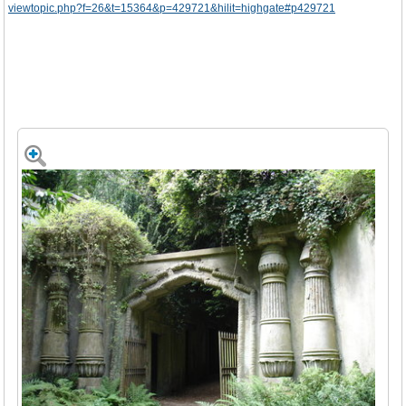
viewtopic.php?f=26&t=15364&p=429721&hilit=highgate#p429721