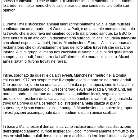
spesso contestarono che le attività di Manchester alimentavano continuamente
le credenze, molto meno che le azioni erano prese come risultato delle sue
opinioni.
Durante i mesi successivi animali morti (principalmente volpi e gatti mutilati)
continuarono ad apparire nel Waterslow Park, e un paziente mentale scappato
fu trovato che si aggirava nel cimitero coperto dal proprio sangue. La BBC lo
fece entrare in un atto con un documentario sull'occulto che includeva interviste
con alcuni esperti di vampiri, inclusi Manchester e Farrant. Alcuni videoamatori
reclamarono che gli avvistamenti erano dei loro attori travestiti che giravano
intorno. Alcuni gruppi di meno noti cacciatori di vampiri, alcuni dei quali erano
sempre assennati, furono arrestati all'interno delle mura del cimitero. Alcuni
arnesi satanici furono trovati nell'area.
Infine, spronato da questi e da altri eventi, Manchester rientrò nella tomba
chiusa nel 1977 per scoprire che il vampiro e la sua bara se ne erano andati.
Due anni dopo, storie su una casa malfamata e per supposizione infestata dai
fantasmi situata all'angolo di Crescent road e Avenue road a Crouch End, nel
nord di Londra, iniziarono ad apparire sui quotidiani locali, seguite dalle
proteste dei residenti della casa accanto su bambini e vandali. Un giornalista
trovò una prova di una ceremonia di stregoneria nella stanza al piano
superiore, e la sua comunicazione pungolò Manchester a compiere le proprie
investigazioni accompagnato da un medium e da un amico scettico.
In base a Manchester il derivante calvario incluse una misteriosa distruzione
dell'equipaggiamento, rumori inspiegabili, cibo improvvisamente ammuffito ed
essere stati intrappolati dentro alla loro macchina da terrificanti forze malvagie.