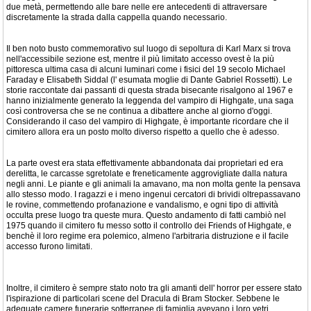
due metà, permettendo alle bare nelle ere antecedenti di attraversare
discretamente la strada dalla cappella quando necessario.
Il ben noto busto commemorativo sul luogo di sepoltura di Karl Marx si trova
nell'accessibile sezione est, mentre il più limitato accesso ovest è la più
pittoresca ultima casa di alcuni luminari come i fisici del 19 secolo Michael
Faraday e Elisabeth Siddal (l' esumata moglie di Dante Gabriel Rossetti). Le
storie raccontate dai passanti di questa strada bisecante risalgono al 1967 e
hanno inizialmente generato la leggenda del vampiro di Highgate, una saga
così controversa che se ne continua a dibattere anche al giorno d'oggi.
Considerando il caso del vampiro di Highgate, è importante ricordare che il
cimitero allora era un posto molto diverso rispetto a quello che è adesso.
La parte ovest era stata effettivamente abbandonata dai proprietari ed era
derelitta, le carcasse sgretolate e freneticamente aggrovigliate dalla natura
negli anni. Le piante e gli animali la amavano, ma non molta gente la pensava
allo stesso modo. I ragazzi e i meno ingenui cercatori di brividi oltrepassavano
le rovine, commettendo profanazione e vandalismo, e ogni tipo di attività
occulta prese luogo tra queste mura. Questo andamento di fatti cambiò nel
1975 quando il cimitero fu messo sotto il controllo dei Friends of Highgate, e
benchè il loro regime era polemico, almeno l'arbitraria distruzione e il facile
accesso furono limitati.
Inoltre, il cimitero è sempre stato noto tra gli amanti dell' horror per essere stato
l'ispirazione di particolari scene del Dracula di Bram Stocker. Sebbene le
adeguate camere funerarie sotterranee di famiglia avevano i loro vetri,