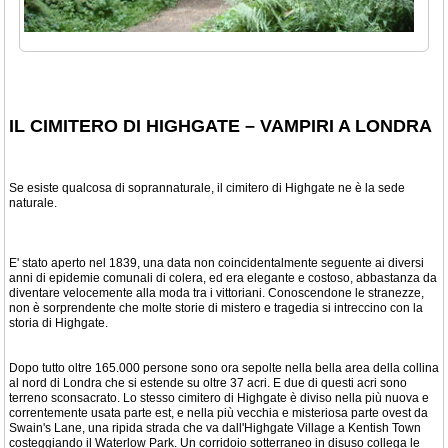
IL CIMITERO DI HIGHGATE – VAMPIRI A LONDRA
Se esiste qualcosa di soprannaturale, il cimitero di Highgate ne è la sede
naturale.
E' stato aperto nel 1839, una data non coincidentalmente seguente ai diversi
anni di epidemie comunali di colera, ed era elegante e costoso, abbastanza da
diventare velocemente alla moda tra i vittoriani. Conoscendone le stranezze,
non è sorprendente che molte storie di mistero e tragedia si intreccino con la
storia di Highgate.
Dopo tutto oltre 165.000 persone sono ora sepolte nella bella area della collina
al nord di Londra che si estende su oltre 37 acri. E due di questi acri sono
terreno sconsacrato. Lo stesso cimitero di Highgate è diviso nella più nuova e
correntemente usata parte est, e nella più vecchia e misteriosa parte ovest da
Swain's Lane, una ripida strada che va dall'Highgate Village a Kentish Town
costeggiando il Waterlow Park. Un corridoio sotterraneo in disuso collega le