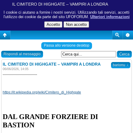
IL CIMITERO DI HIGHGATE – VAMPIRI A LONDRA
I cookie ci aiutano a fornire i nostri servizi. Utilizzando tali servizi, accetti
l'utilizzo dei cookie da parte del sito UFOFORUM.
Ulteriori informazioni
Passa allo versione desktop
Rispondi al messaggio
IL CIMITERO DI HIGHGATE – VAMPIRI A LONDRA
↓
barionu
06/06/2026, 14:05
-----------------------------
https://it.wikipedia.org/wiki/Cimitero_di_Highgate
DAL GRANDE FORZIERE DI
BASTION