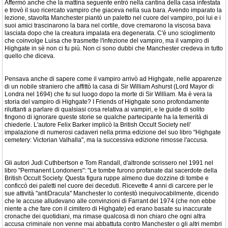
Affermò anche che la mattina seguente entrò nella cantina della casa infestata
e trovò il suo ricercato vampiro che giaceva nella sua bara. Avendo imparato la
lezione, stavolta Manchester piantò un paletto nel cuore del vampiro, poi lui e i
suoi amici trascinarono la bara nel cortile, dove cremarono la viscosa bava
lasciata dopo che la creatura impalata era degenerata. C'è uno scioglimento
che coinvolge Luisa che trasmette l'infezione del vampiro, ma il vampiro di
Highgate in sè non ci fu più. Non ci sono dubbi che Manchester credeva in tutto
quello che diceva.
Pensava anche di sapere come il vampiro arrivò ad Highgate, nelle apparenze
di un nobile straniero che affittò la casa di Sir William Ashurst (Lord Mayor di
Londra nel 1694) che fu sul luogo dopo la morte di Sir William. Ma è vera la
storia del vampiro di Highgate? I Friends of Highgate sono profondamente
riluttanti a parlare di qualsiasi cosa relativa ai vampiri, e le guide di solito
fingono di ignorare queste storie se qualche partecipante ha la temerità di
chiederle. L'autore Felix Barker implicò la British Occult Society nell'
impalazione di numerosi cadaveri nella prima edizione del suo libro "Highgate
cemetery: Victorian Valhalla", ma la successiva edizione rimosse l'accusa.
Gli autori Judi Cuthbertson e Tom Randall, d'altronde scrissero nel 1991 nel
libro "Permanent Londoners": "Le tombe furono profanate dal sacerdote della
British Occult Society. Questa figura ruppe almeno due dozzine di tombe e
conficcò dei paletti nel cuore dei deceduti. Ricevette 4 anni di carcere per le
sue attività "antiDracula" Manchester lo contestò inequivocabilmente, dicendo
che le accuse alludevano alle convinzioni di Farrant del 1974 (che non ebbe
niente a che fare con il cimitero di Highgate) ed erano basate su inaccurate
cronache dei quotidiani, ma rimase qualcosa di non chiaro che ogni altra
accusa criminale non venne mai abbattuta contro Manchester o gli altri membri